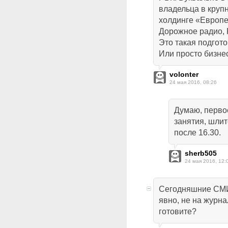
владельца в круп
холдинге «Европе
Дорожное радио, Р
Это такая подгот
Или просто бизне
volonter
24 мая 2016, 08:26
Думаю, первое
занятия, шлит
после 16.30.
sherb505
24 мая 2016, 12:
Сегодняшние СМИ
явно, не на журна
готовите?