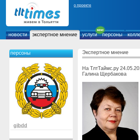
о проекте
новости
экспертное мнение
услуги
персоны
колл
Экспертное мнение
персоны
На ТлтТаймс.ру 24.05.2
Галина Щербакова
gibdd