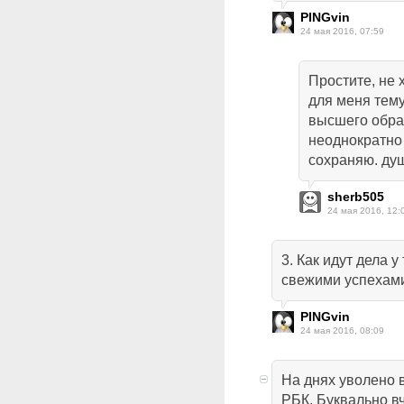
PINGvin
24 мая 2016, 07:59
Простите, не 
для меня тему
высшего обра
неоднократно
сохраняю. душ
sherb505
24 мая 2016, 12:
3. Как идут дела 
свежими успехам
PINGvin
24 мая 2016, 08:09
На днях уволено 
РБК. Буквально в