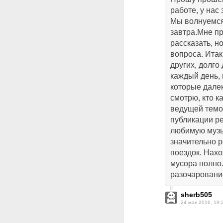
работе, у нас
Мы волнуемся 
завтра.Мне пр
рассказать, н
вопроса. Итак
других, долго
каждый день,
которые дале
смотрю, кто ка
ведущей темой
публикации р
любимую музы
значительно 
поездок. Нахо
мусора полно.
разочарование
sherb505
24 мая 2016, 19: