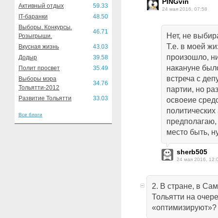
PINGvin
Активный отдых
59.33
24 мая 2016, 07:58
IT-баранки
48.50
Выборы. Конкурсы.
46.71
Нет, не выбир
Розыгрыши.
Т.е. в моей жи
Вкусная жизнь
43.03
произошло, ни
Додыр
39.58
накануне был
Полит просвет
35.49
встреча с деп
Выборы мэра
34.76
Тольятти-2012
партии, но ра
Развитие Тольятти
33.03
освоеие средс
политических 
Все блоги
предполагаю,
место быть, н
sherb505
24 мая 2016, 12:
2. В стране, в Са
Тольятти на очере
«оптимизируют»?