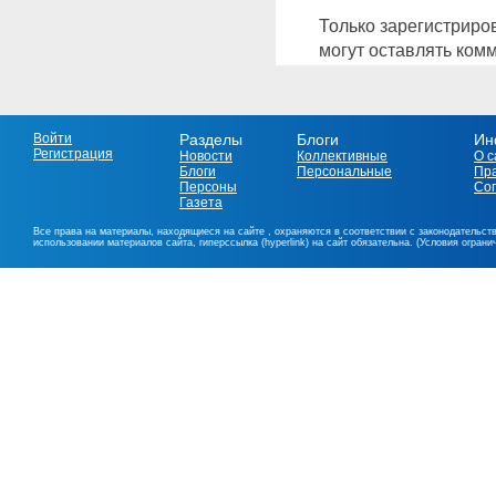
Только зарегистриро
могут оставлять ком
Войти
Разделы
Блоги
Ин
Регистрация
Новости
Коллективные
О с
Блоги
Персональные
Пр
Персоны
Со
Газета
Все права на материалы, находящиеся на сайте , охраняются в соответствии с законодательст
использовании материалов сайта, гиперссылка (hyperlink) на сайт обязательна. (Условия огран