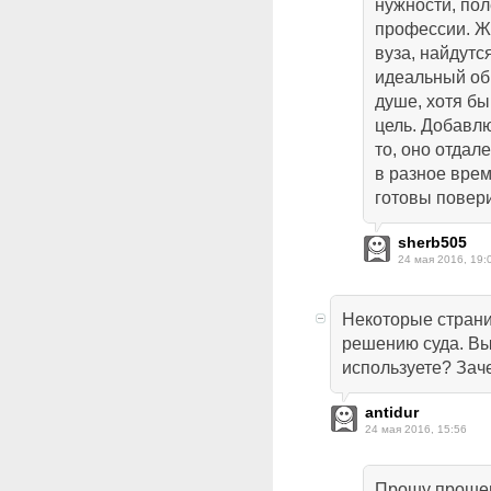
нужности, пол
профессии. Ж
вуза, найдутс
идеальный обр
душе, хотя бы
цель. Добавлю
то, оно отдал
в разное врем
готовы повер
sherb505
24 мая 2016, 19:
Некоторые страни
решению суда. Вы
используете? Зач
antidur
24 мая 2016, 15:56
Прошу прошен