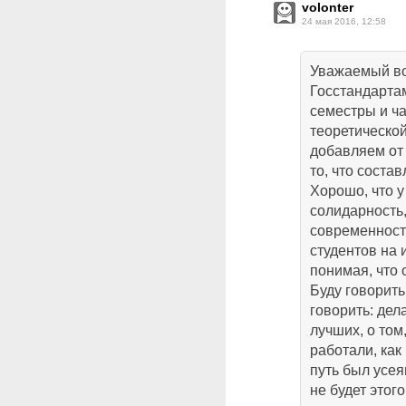
volonter
24 мая 2016, 12:58
Уважаемый во
Госстандарта
семестры и ча
теоретическо
добавляем от
то, что соста
Хорошо, что у
солидарность
современност
студентов на
понимая, что 
Буду говорить 
говорить: дела
лучших, о том
работали, как 
путь был усея
не будет этог