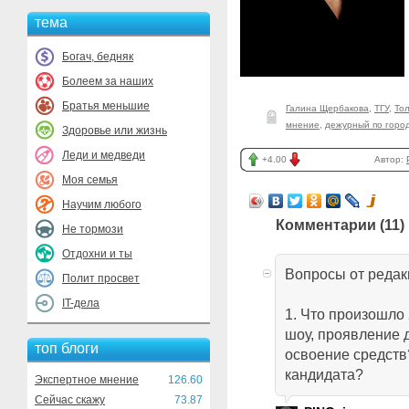
тема
Богач, бедняк
Болеем за наших
Братья меньшие
Галина Щербакова
,
ТГУ
,
То
мнение
,
дежурный по горо
Здоровье или жизнь
Леди и медведи
+4.00
Автор:
Моя семья
Научим любого
Комментарии (
11
)
Не тормози
Отдохни и ты
Вопросы от редак
Полит просвет
IT-дела
1. Что произошло 
шоу, проявление 
топ блоги
освоение средств
кандидата?
Экспертное мнение
126.60
Сейчас скажу
73.87