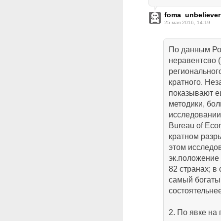
foma_unbeliever
25 мая 2016, 14:19
По данным Ро
неравентсво 
регионального
кратного. Не
показывают е
методики, бол
исследовании 
Bureau of Eco
кратном разры
этом исследо
эк.положение 
82 странах; в
самый богатый
состоятельнее
2. По явке на