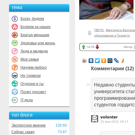
тема
Богач, бедняк
Болеем за наших
ПВГУС
,
Маргарита Вахтина
Братья меньшие
образование в Тольятти
Здоровье или жизнь
+4.00
Автор:
Леди и медведи
Моя семья
Научим любого
Комментарии (
12
)
Не тормози
Отдохни и ты
Недавно студенты
университета ста
Полит просвет
программировани
IT-дела
студентов гордит
топ блоги
volonter
25 мая 2016, 09:17
Экспертное мнение
126.60
Сейчас скажу
73.87