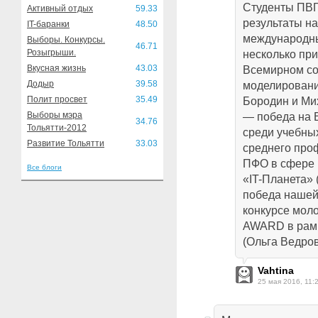
Студенты ПВГ
Активный отдых
59.33
результаты на
IT-баранки
48.50
международны
Выборы. Конкурсы.
46.71
Розыгрыши.
несколько при
Вкусная жизнь
43.03
Всемирном со
Додыр
39.58
моделировани
Полит просвет
35.49
Бородин и Мих
Выборы мэра
— победа на 
34.76
Тольятти-2012
среди учебны
Развитие Тольятти
33.03
среднего про
ПФО в сфере
Все блоги
«IT-Планета» 
победа нашей
конкурсе мол
AWARD в рамк
(Ольга Ведров
Vahtina
25 мая 2016, 11: