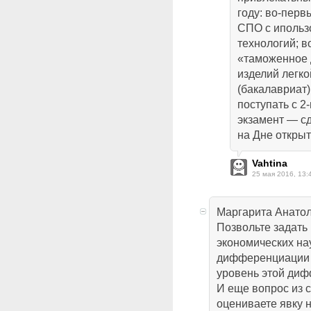
году: во-перв
СПО с ипольз
технологий; в
«таможенное 
изделий легк
(бакалавриат)
поступать с 2
экзамент — с
на Дне открыт
Vahtina
25 мая 2016, 13:
Маргарита Анатол
Позвольте задать 
экономических на
дифференциации д
уровень этой диф
И еще вопрос из 
оцениваете явку 