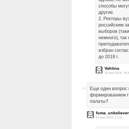
способы могут
другие.
2. Ректоры ву
российским з
выборов (таки
немного), так 
преподавател
избран согла
до 2018 г.
Vahtina
25 мая 2016, 16:
Еще один вопрос в
формированием г
палаты?
foma_unbeliever
25 мая 2016, 17:11