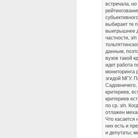
встречала, но
рейтинговани
субъективного
выбирает те п
выигрышнее д
частности, з/
тольтяттинско
данным, поэт
вузов такой к
идет работа п
мониторинга 
эгидой МГУ. 
Садовничего,
критериев, ес
критериев ест
по ср. з/п. Ко
отлажен механ
Что касается 
них есть и пр
и депутаты; 