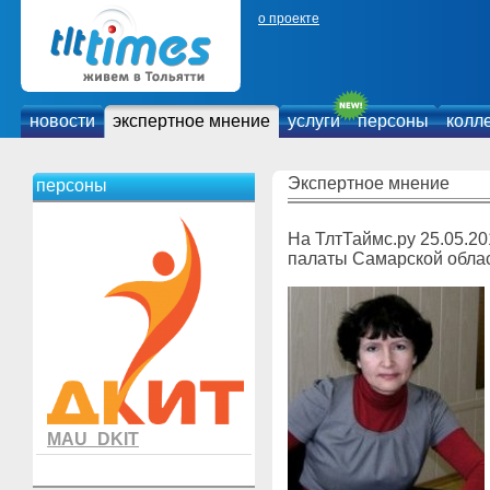
о проекте
новости
экспертное мнение
услуги
персоны
колл
Экспертное мнение
персоны
На ТлтТаймс.ру 25.05.2
палаты Самарской обла
MAU_DKIT