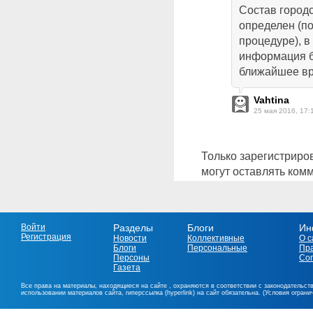
Состав город
определен (п
процедуре), в
информация б
ближайшее вр
Vahtina
25 мая 2016, 17:
Только зарегистриро
могут оставлять ком
Войти
Разделы
Блоги
Ин
Регистрация
Новости
Коллективные
О с
Блоги
Персональные
Пр
Персоны
Со
Газета
Все права на материалы, находящиеся на сайте , охраняются в соответствии с законодательст
использовании материалов сайта, гиперссылка (hyperlink) на сайт обязательна. (Условия огран