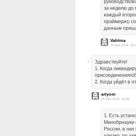
руководствов
за неделю до 
каждый второй
праймериз; с
данным пришл
Vahtina
25 мая 2016, 16:
Здравствуйте!
1. Когда ликвиди
присоединения/об
2. Когда уйдёт в 
artyom
25 мая 2016, 14:48
1. Есть уста
Минобрнауки 
России, в них
однако, по з