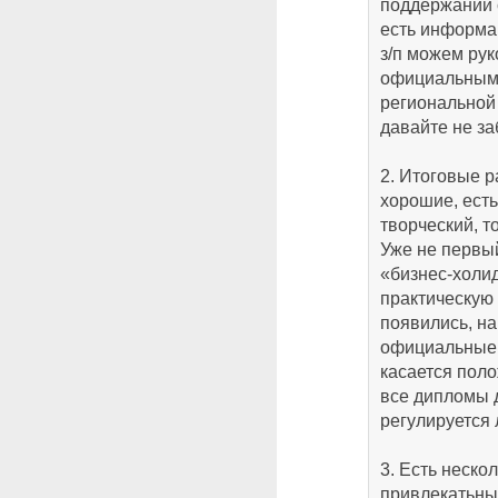
поддержании 
есть информац
з/п можем рук
официальными
региональной
давайте не за
2. Итоговые р
хорошие, есть
творческий, т
Уже не первы
«бизнес-холи
практическую 
появились, на
официальные 
касается поло
все дипломы 
регулируется
3. Есть неско
привлекатьны