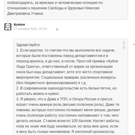
поблагодарить, за мужскую и человеческую позицию по
отношению к лишению Свободы и Здоровья Николая
Дмитриевича Уткина.
Aceton
27 октября 2011, 20:33
+
Здравствуйте.
1. Если коротко, то считаю что мы выполнили все задачи,
которые были поставлены перед департаментом и в
период кризиса, и до нее, и после. Простой пример «Кубок
Лада Гранта», ответственный от мэрии за организацию
гонок был наш департамент, хотя это чисто спортивное
мероприятие. Социальные ярмарки, различные конкурсы
(без бюджетного финансирования) и т.д.
2. В современном законодательстве есть белые пятна, но
работать можно и нужно.
3. Я уверен, что и Дума и ТПП, и Опора России и пресса
играет очень важную роль (весьма полезную роль). Даже те
говнюки, которые постоянно поливают меня грязью, делают
очень полезную работу, постоянно напоминают о том, чего
делать нельзя. Ставлю всем по 100 баллов. Насчет работы,
пока не знаю чем буду заниматься, но грош мне цена, если
я могу быть только чиновником. Я неплохой организатор.