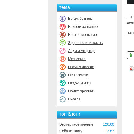
тема
— Я
Богач, бедняк
мен
Болеем за наших
Наш
Братья меньшие
Здоровье или жизнь
Леди и медведи
Моя семья
Научим любого
Не тормози
Отдохни и ты
Полит просвет
IT-дела
топ блоги
Экспертное мнение
126.60
Сейчас скажу
73.87