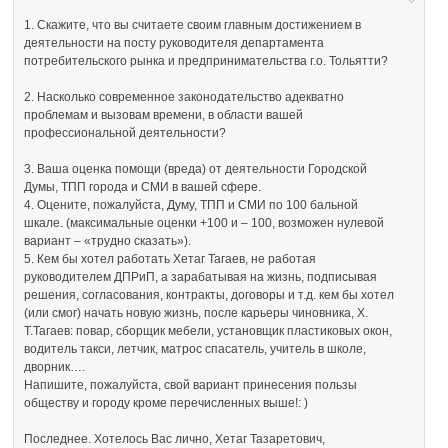
1. Скажите, что вы считаете своим главным достижением в
деятельности на посту руководителя департамента
потребительского рынка и предпринимательства г.о. Тольятти?
2. Насколько современное законодательство адекватно
проблемам и вызовам времени, в области вашей
профессиональной деятельности?
3. Ваша оценка помощи (вреда) от деятельности Городской
Думы, ТПП города и СМИ в вашей сфере.
4. Оцените, пожалуйста, Думу, ТПП и СМИ по 100 бальной
шкале. (максимальные оценки +100 и – 100, возможен нулевой
вариант – «трудно сказать»).
5. Кем бы хотел работать Хетаг Тагаев, не работая
руководителем ДПРиП, а зарабатывая на жизнь, подписывая
решения, согласования, контракты, договоры и т.д. кем бы хотел
(или смог) начать новую жизнь, после карьеры чиновника, Х.
Т.Тагаев: повар, сборщик мебели, установщик пластиковых окон,
водитель такси, летчик, матрос спасатель, учитель в школе,
дворник….
Напишите, пожалуйста, свой вариант принесения пользы
обществу и городу кроме перечисленных выше!: )
Последнее. Хотелось Вас лично, Хетаг Тазаретович,