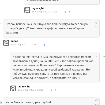
tagaev_ht
28 октября 2011, 11:06
↑
Второй вопрос. Бизнес-инкубатор принес какую-то реальную
отдачу бюджету? Конкретно, в цифрах, тоже, а не общими
фразами.
mihail
27 октября 2011, 16:14
+
К сожалению, сегодня Бизнес-инкубатор является местом
закапывания денег, но на 2011-2012 год запланировали уже
десятки миллионов. Возможно В.Кирпичников нашел
источник финансирования своей выборной кампании. Не
пойму куда смотрят депутаты. Все данные и цифры вы
можете свободно получить в департаменте ПРиП.
tagaev_ht
28 октября 2011, 09:59
↑
Хетаг Тазаретович, здравствуйте!