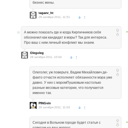
бизнес жены.
tagaev_ht
28 октября 2011, 11:51
↑
+
А можно показать где и когда Кирпичников себя
обозначил как кандидат в мэры? Так для интереса.
Про ваш с ним личный конфликт мы знаем.
Olegoleg
28 октября 2011, 10:04
↑
Олеголег, уж поверьте, Вадим Михайлович де-
факто отчасти исполняет обязанности мэра уже
давно. У них с мэромПушковым настолько
разные весовые категории, что получается
именно так.
PINGvin
28 октября 2011, 11:03
↑
+
Сегодня в Вольном городе будет статья с
ответом на ваш вопрос.