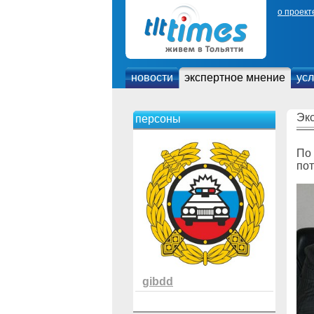
о проект
новости
экспертное мнение
усл
Эк
персоны
По 
пот
gibdd