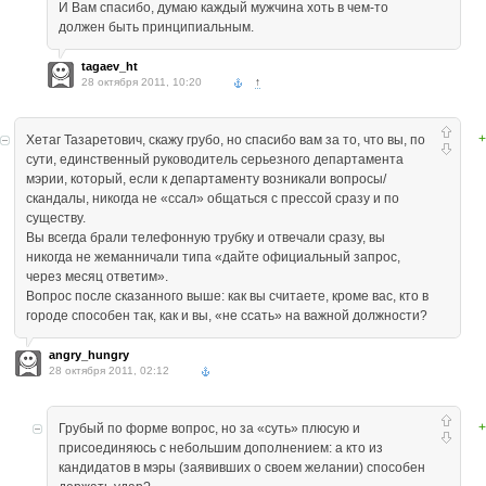
И Вам спасибо, думаю каждый мужчина хоть в чем-то
должен быть принципиальным.
tagaev_ht
28 октября 2011, 10:20
↑
+
Хетаг Тазаретович, скажу грубо, но спасибо вам за то, что вы, по
сути, единственный руководитель серьезного департамента
мэрии, который, если к департаменту возникали вопросы/
скандалы, никогда не «ссал» общаться с прессой сразу и по
существу.
Вы всегда брали телефонную трубку и отвечали сразу, вы
никогда не жеманничали типа «дайте официальный запрос,
через месяц ответим».
Вопрос после сказанного выше: как вы считаете, кроме вас, кто в
городе способен так, как и вы, «не ссать» на важной должности?
angry_hungry
28 октября 2011, 02:12
+
Грубый по форме вопрос, но за «суть» плюсую и
присоединяюсь с небольшим дополнением: а кто из
кандидатов в мэры (заявивших о своем желании) способен