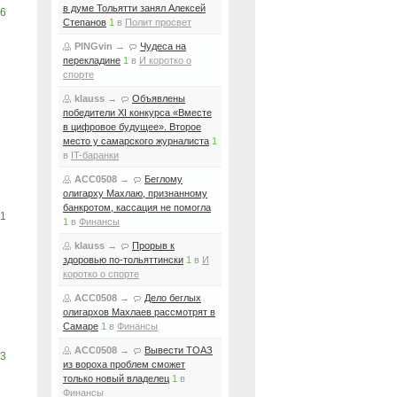
в думе Тольятти занял Алексей
6
Степанов
1
в
Полит просвет
PINGvin
→
Чудеса на
перекладине
1
в
И коротко о
спорте
klauss
→
Объявлены
победители XI конкурса «Вместе
в цифровое будущее». Второе
место у самарского журналиста
1
в
IT-баранки
ACC0508
→
Беглому
олигарху Махлаю, признанному
банкротом, кассация не помогла
1
1
в
Финансы
klauss
→
Прорыв к
здоровью по-тольяттински
1
в
И
коротко о спорте
ACC0508
→
Дело беглых
олигархов Махлаев рассмотрят в
Самаре
1
в
Финансы
ACC0508
→
Вывести ТОАЗ
3
из вороха проблем сможет
только новый владелец
1
в
Финансы