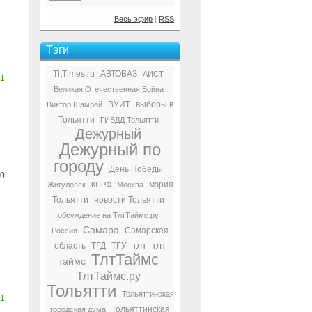
Весь эфир
|
RSS
Тэги
TltTimes.ru
АВТОВАЗ
АИСТ
1
Великая Отечественная Война
ВУИТ
выборы в
Виктор Шамрай
Тольятти
ГИБДД Тольятти
Дежурный
Дежурный по
городу
День Победы
0
мэрия
Жигулевск
КПРФ
Москва
Тольятти
новости Тольятти
обсуждение на ТлтТаймс.ру
Самара
Самарская
Россия
тлт
тлт
область
ТГД
ТГУ
ТлтТаймс
таймс
ТлтТаймс.ру
Тольятти
Тольяттинская
1
Тольяттинская
городская дума