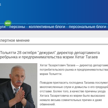
е
уги
персоны
коллективные блоги
персональные блоги
спертное мнение
Тольятти 28 октября "дежурил" директор департамента
ребрынка и предпринимательства мэрии Хетаг Тагаев
Хетаг Тазаретович Тагаев — директор департам
потребительского рынка и предпринимательства
мэрии Тольятти.
Поводом пригласить господина Тагаева послужи
многочисленные слухи и домыслы о его грядуще
отставке. Более того, в качестве причины ухода
Хетага Тазаретовича из мэрии было высказано
немало весьма сомнительных причин и даже
обвинений.