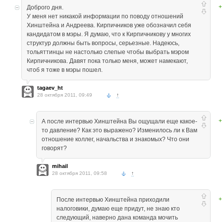
+
Доброго дня.
У меня нет никакой информации по поводу отношений
Хинштейна и Андреева. Кирпичников уже обозначил себя
кандидатом в мэры. Я думаю, что к Кирпичникову у многих
структур должны быть вопросы, серьезные. Надеюсь,
тольяттинцы не настолько слепые чтобы выбрать мэром
Кирпичникова. Давят пока только меня, может намекают,
чтоб я тоже в мэры пошел.
tagaev_ht
28 октября 2011, 09:49
↑
+
А после интервью Хинштейна Вы ощущали еще какое-
то давление? Как это выражено? Изменилось ли к Вам
отношение коллег, начальства и знакомых? Что они
говорят?
mihail
28 октября 2011, 09:58
↑
+
После интервью Хинштейна приходили
налоговики, думаю еще придут, не знаю кто
следующий, наверно дана команда мочить