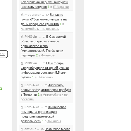
Telegram: как вернуть аккаунт и
наказать злодеев
1
в
IT-баранки
moderator
→
Большие
гонки УАЗов можно увидеть на
День народного единства
1
в
Автомобиль - не роскошь
PINGvin
→
В Самарской
области открылось новое
адвокатское бюро
"Архангельский, Потёмкин и
153
партнёры
2
в
Финансы
PINGvin
→
ГК «Солар»:
Средний ущерб от одной утечки
информации составил 5,5 млн
рублей
1
в
IT-баранки
Lero-4-ka
→
Автограф-
3
сессия звёзд автоспорта пройдёт
в Тольятти
1
в
Автомобиль - не
роскошь
Lero-4-ka
→
Финансовая
помощь на организацию
предпринимательской
деятельности
1
в
Финансы
antidur
→
Вакантное место