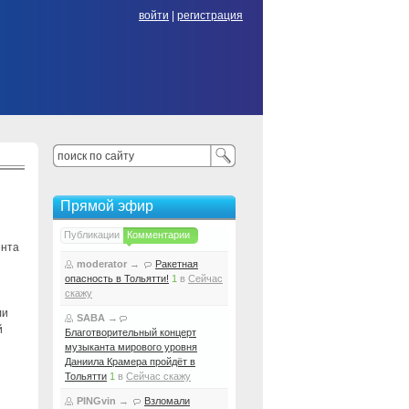
войти
|
регистрация
Прямой эфир
Публикации
Комментарии
ента
moderator
→
Ракетная
опасность в Тольятти!
1
в
Сейчас
скажу
ли
SABA
→
й
Благотворительный концерт
музыканта мирового уровня
Даниила Крамера пройдёт в
Тольятти
1
в
Сейчас скажу
PINGvin
→
Взломали