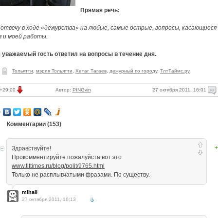
Прямая речь:
 отвечу в ходе «дежурства» на любые, самые острые, вопросы, касающиеся
я и моей работы.
 уважаемый гость ответил на вопросы в течение дня.
Тольятти
,
мэрия Тольятти
,
Хетаг Тагаев
,
дежурный по городу
,
ТлтТаймс.ру
27 октября 2011, 16:01
+29.00
Автор:
PINGvin
Комментарии (
153
)
+
Здравствуйте!
Прокомментируйте пожалуйста вот это
www.tlttimes.ru/blog/polit/9765.html
Только не расплывчатыми фразами. По существу.
mihail
27 октября 2011, 16:13