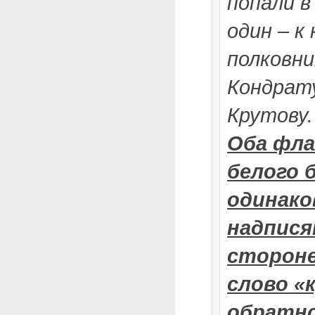
попали в
один – к
полковни
Кондрат
Крутову.
Оба фла
белого 
одинак
надпися
стороне
слово «
обратно