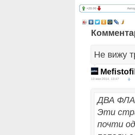
+20.00
Авто
Коммента
Не вижу т
Mefistofi
13 мая 2014, 13:47
ДВА ФЛ
Эти стр
почти о