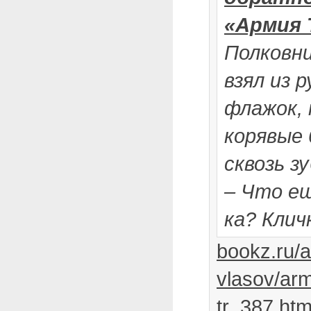
«Армия 
Полковни
взял из 
флажок,
корявые 
сквозь з
– Что ещ
ка? Клич
bookz.ru/a
vlasov/arm
tr_387.htm