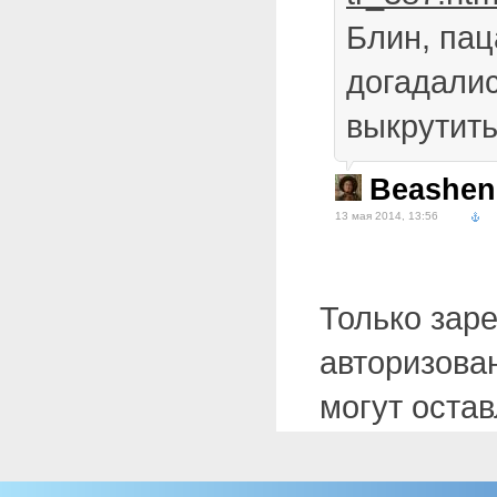
Блин, пац
догадалис
выкрутит
Beashen
13 мая 2014, 13:56
Только зар
авторизова
могут оста