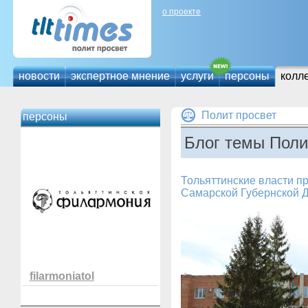
о проекте
новости
экспертное мнение
услуги
персоны
колл
Полит просвет
персоны
Блог темы Поли
Тольяттинские власти п
Самарской Губернской 
filarmoniatol