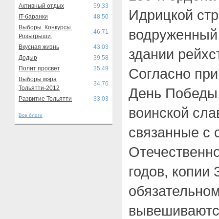
Активный отдых
59.33
Идрицкой стр
IT-баранки
48.50
Выборы. Конкурсы.
водруженный 
46.71
Розыгрыши.
Вкусная жизнь
43.03
здании рейхс
Додыр
39.58
Полит просвет
35.49
Согласно при
Выборы мэра
34.76
Тольятти-2012
День Победы,
Развитие Тольятти
33.03
воинской сла
Все блоги
связанные с 
Отечественно
годов, копии
обязательном
вывешиваются