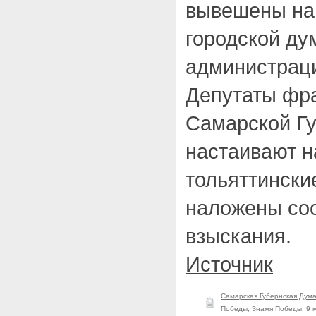
вывешены на 
городской ду
администрац
Депутаты фр
Самарской Г
настаивают н
тольяттински
наложены со
взыскания.
Источник
Самарская Губернская Дум
Победы
,
Знамя Победы
,
9 