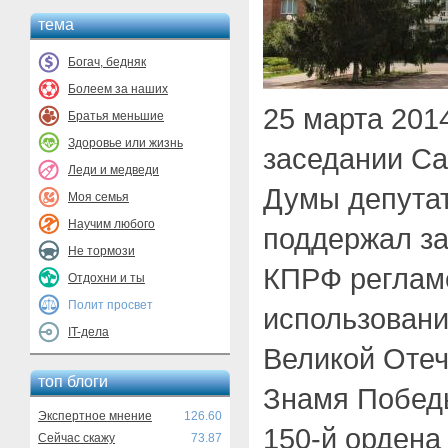
тема
Богач, бедняк
Болеем за наших
25 марта 2014
Братья меньшие
Здоровье или жизнь
заседании Са
Леди и медведи
Думы депутат
Моя семья
Научим любого
поддержал з
Не тормози
КПРФ реглам
Отдохни и ты
Полит просвет
использовани
IT-дела
Великой Отеч
топ блоги
Знамя Побед
Экспертное мнение
126.60
150-й ордена 
Сейчас скажу
73.87