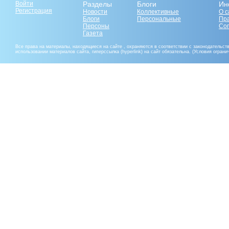
Войти
Разделы
Блоги
Ин
Регистрация
Новости
Коллективные
О с
Блоги
Персональные
Пр
Персоны
Со
Газета
Все права на материалы, находящиеся на сайте , охраняются в соответствии с законодательст
использовании материалов сайта, гиперссылка (hyperlink) на сайт обязательна. (Условия огран