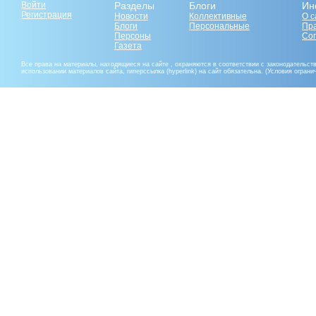
Войти
Разделы
Блоги
Ин
Регистрация
Новости
Коллективные
О с
Блоги
Персональные
Пр
Персоны
Со
Газета
Все права на материалы, находящиеся на сайте , охраняются в соответствии с законодательст
использовании материалов сайта, гиперссылка (hyperlink) на сайт обязательна. (Условия огран