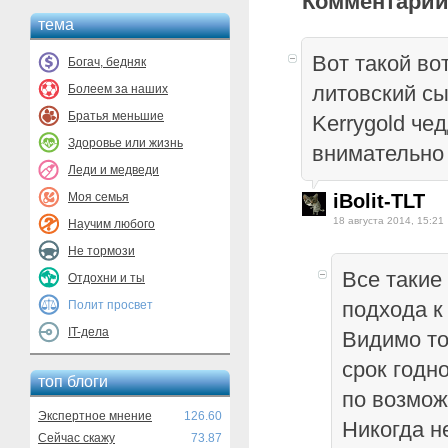
Комментарии
тема
Вот такой во
Богач, бедняк
литовский сы
Болеем за наших
Братья меньшие
Kerrygold че
Здоровье или жизнь
внимательно 
Леди и медведи
Моя семья
iBolit-TLT
18 августа 2014, 15:21
Научим любого
Не тормози
Все такие
Отдохни и ты
подхода к 
Полит просвет
IT-дела
Видимо то
срок годн
топ блоги
по возмож
Экспертное мнение
126.60
Никогда н
Сейчас скажу
73.87