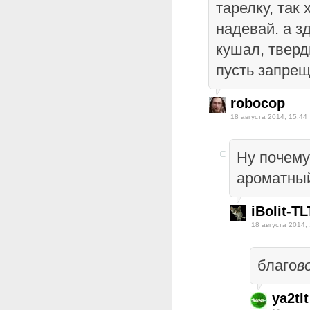
тарелку, так 
надевай. а з
кушал, тверд
пусть запрещ
robocop
18 августа 2014, 15:44
Ну почему
ароматны
iBolit-TL
18 августа 2014,
благо
в
ya2tlt