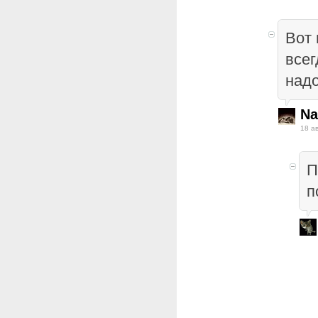
Вот 
всег
надо!
Na
18 а
П
п