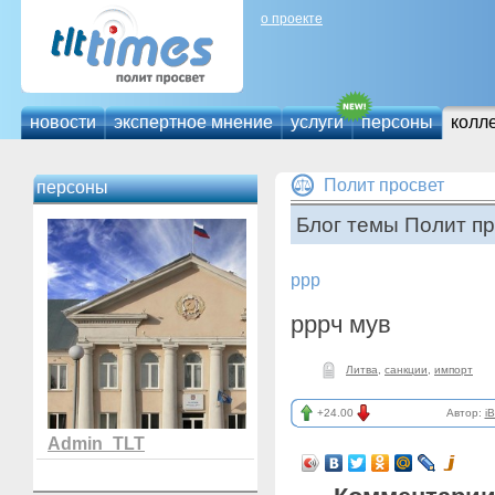
о проекте
новости
экспертное мнение
услуги
персоны
колл
Полит просвет
персоны
Блог темы Полит пр
ррр
рррч мув
Литва
,
санкции
,
импорт
+24.00
Автор:
iB
Admin_TLT