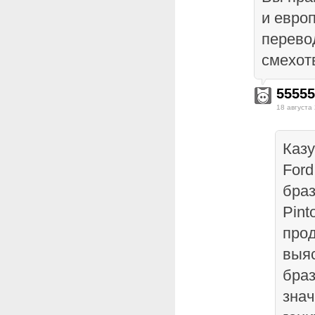
и евро
перево
смехот
55555
18 августа
Казу
Ford
бра
Pint
про
выяс
браз
знач