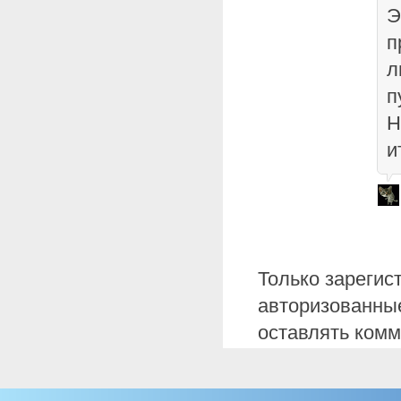
Э
п
л
п
Н
и
Только зарегис
авторизованные
оставлять комм