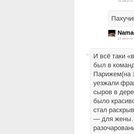
18 августа
Пахучий
Nama
18 августа
И всё таки «
был в коман
Парижем(на з
уезжали фра
сыров в дере
было красиво
стал раскрыв
— для жены…
разочаровани