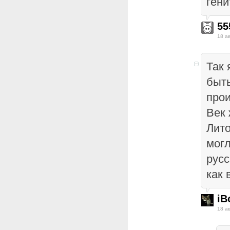
гени
55
18 а
Так 
быть
прои
Век 
Лито
мог
русс
как 
iB
18 а