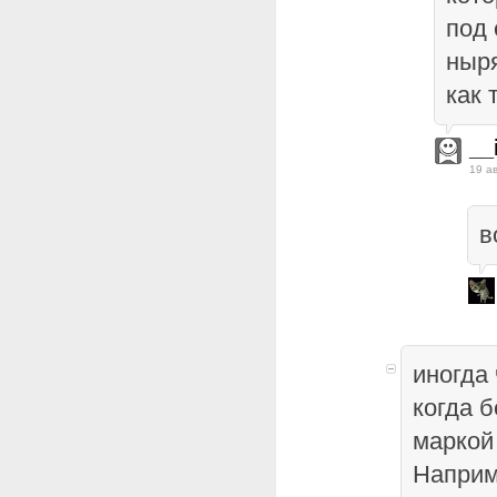
под 
ныря
как 
__
19 а
в
иногда
когда б
маркой 
Наприм