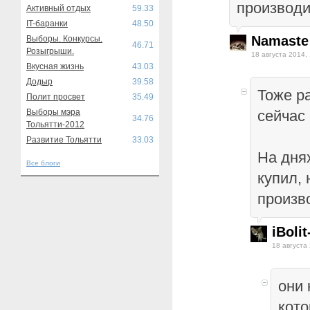
производи
Активный отдых
59.33
IT-баранки
48.50
Namaste
Выборы. Конкурсы.
46.71
Розыгрыши.
18 августа 2014,
Вкусная жизнь
43.03
Додыр
39.58
Тоже р
Полит просвет
35.49
Выборы мэра
сейчас
34.76
Тольятти-2012
Развитие Тольятти
33.03
На дня
Все блоги
купил, 
произв
iBoli
18 августа
они 
кото