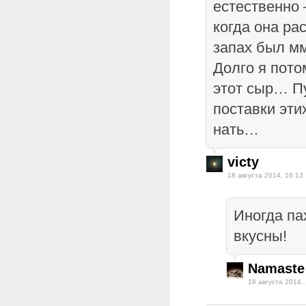
естественно 
когда она ра
запах был 
Долго я пото
этот сыр… П
поставки эти
нать…
victy
18 августа 2014, 16:13
Иногда па
вкусны!
Namaste
18 августа 2014,