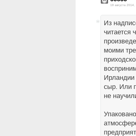
18 августа 2014,
Из надпис
читается 
произведе
моими тре
приходско
восприним
Ирландии
сыр. Или п
не научили
Упакован
атмосфере
предприя