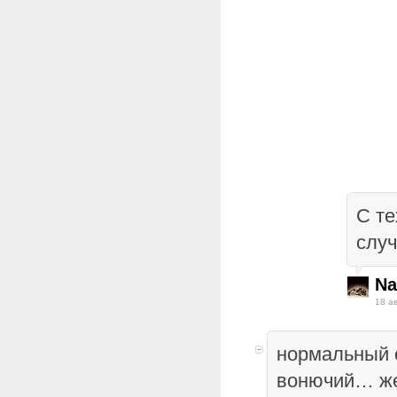
С те
случ
Na
18 а
нормальный 
вонючий… же