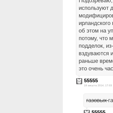
Подозреваю, 
используют 
модифициро
ирландского
об этом на у
потому, что 
подделок, из
вздуваются и
раньше врем
это очень ча
55555
18 августа 2014, 17:03
газовых
г
55555