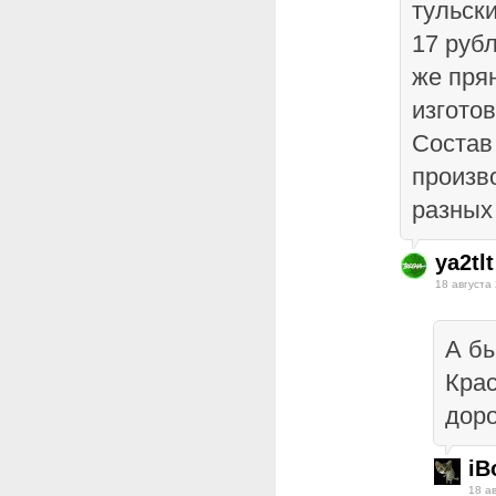
тульск
17 руб
же прян
изгото
Состав 
произв
разных
ya2tlt
18 августа
А бы
Крас
дор
iB
18 а