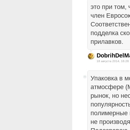
это при том,
член Евросо
Соответствен
подделка ско
прилавков.
DobrihDelM
18 августа 2014, 16:28
Упаковка в 
атмосфере (
рынок, но не
популярность
полимерные 
не производя