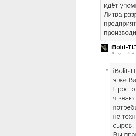
идёт упом
Литва раз
предприят
производи
iBolit-TL
18 августа 2014,
iBolit-
я же Ва
Просто
я знаю 
потреби
не тех
сыров.
Вы пра