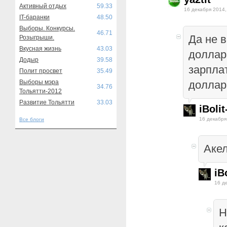
Активный отдых
59.33
16 декабря 2014,
IT-баранки
48.50
Выборы. Конкурсы.
46.71
Да не 
Розыгрыши.
Вкусная жизнь
43.03
доллар
Додыр
39.58
зарпла
Полит просвет
35.49
Выборы мэра
доллар
34.76
Тольятти-2012
Развитие Тольятти
33.03
iBoli
16 декабря
Все блоги
Аке
iB
16 д
Н