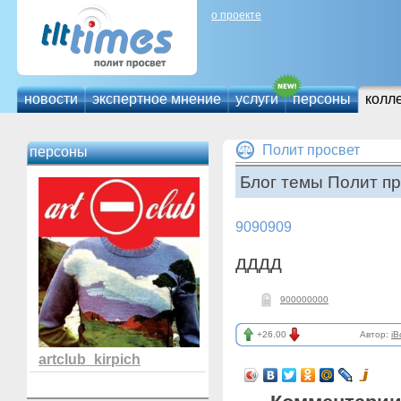
о проекте
новости
экспертное мнение
услуги
персоны
колл
Полит просвет
персоны
Блог темы Полит пр
9090909
дддд
900000000
+26.00
Автор:
iB
artclub_kirpich