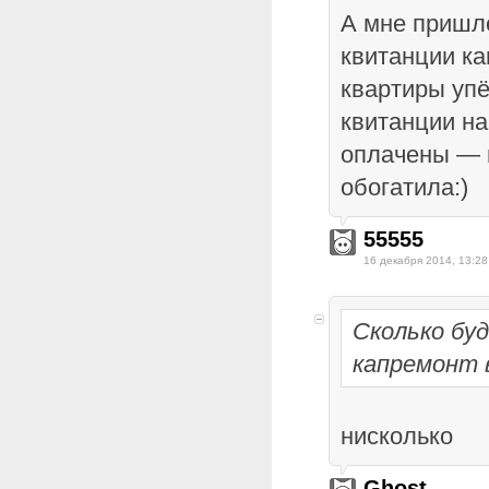
А мне пришло
квитанции ка
квартиры упё
квитанции н
оплачены — н
обогатила:)
55555
16 декабря 2014, 13:28
Сколько бу
капремонт в
нисколько
Ghost