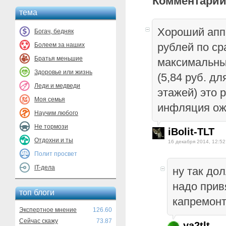
Комментарии
тема
Хороший апп
Богач, бедняк
рублей по ср
Болеем за наших
Братья меньшие
максимальны
Здоровье или жизнь
(5,84 руб. д
Леди и медведи
этажей) это 
Моя семья
инфляция ож
Научим любого
Не тормози
iBolit-TLT
Отдохни и ты
16 декабря 2014, 12:52
Полит просвет
IT-дела
ну так дол
надо прив
топ блоги
капремонт
Экспертное мнение
126.60
Сейчас скажу
73.87
ya2tlt