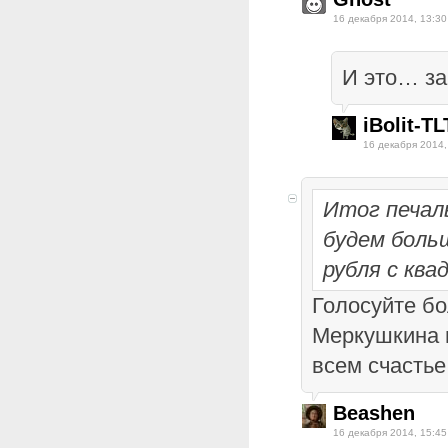
16 декабря 2014, 13:30
И это… за
iBolit-TL
16 декабря 2014,
Итог печа
будем больш
рубля с кв
Голосуйте бо
Меркушкина 
всем счастье
Beashen
16 декабря 2014, 15:45