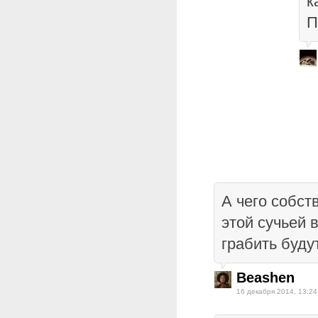
к
П
А чего собст
этой сучьей 
грабить буду
Beashen
16 декабря 2014, 13:24