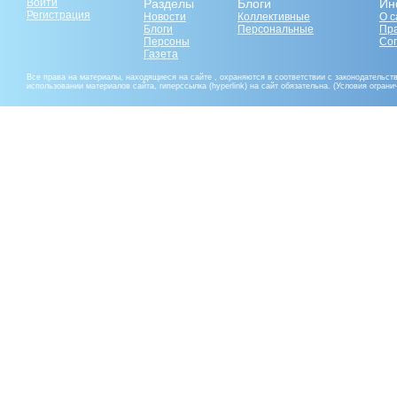
Войти
Разделы
Блоги
Ин
Регистрация
Новости
Коллективные
О с
Блоги
Персональные
Пр
Персоны
Со
Газета
Все права на материалы, находящиеся на сайте , охраняются в соответствии с законодательст
использовании материалов сайта, гиперссылка (hyperlink) на сайт обязательна. (Условия огран