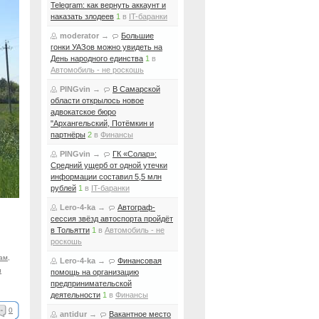
Telegram: как вернуть аккаунт и
наказать злодеев
1
в
IT-баранки
moderator
→
Большие
гонки УАЗов можно увидеть на
День народного единства
1
в
Автомобиль - не роскошь
PINGvin
→
В Самарской
области открылось новое
адвокатское бюро
"Архангельский, Потёмкин и
партнёры
2
в
Финансы
PINGvin
→
ГК «Солар»:
Средний ущерб от одной утечки
информации составил 5,5 млн
рублей
1
в
IT-баранки
Lero-4-ka
→
Автограф-
сессия звёзд автоспорта пройдёт
в Тольятти
1
в
Автомобиль - не
роскошь
кам
,
Lero-4-ka
→
Финансовая
и
помощь на организацию
предпринимательской
деятельности
1
в
Финансы
0
antidur
→
Вакантное место