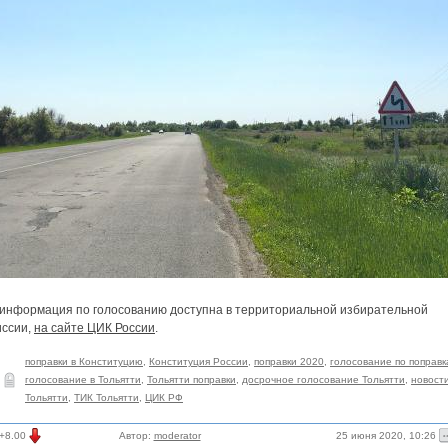
 информация по голосованию доступна в территориальной избирательной
иссии,
на сайте ЦИК России
.
поправки в Конституцию
,
Конституция России
,
поправки 2020
,
голосование по поправ
голосование в Тольятти
,
Тольятти поправки
,
досрочное голосование Тольятти
,
новост
Тольятти
,
ТИК Тольятти
,
ЦИК РФ
25 июня 2020, 10:26
+8.00
Автор:
moderator