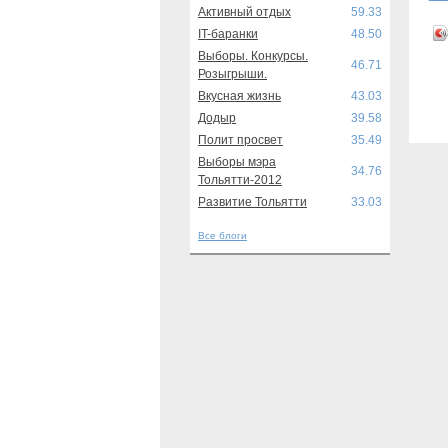
Активный отдых
59.33
IT-баранки
48.50
Выборы. Конкурсы.
46.71
Розыгрыши.
Вкусная жизнь
43.03
Додыр
39.58
Полит просвет
35.49
Выборы мэра
34.76
Тольятти-2012
Развитие Тольятти
33.03
Все блоги