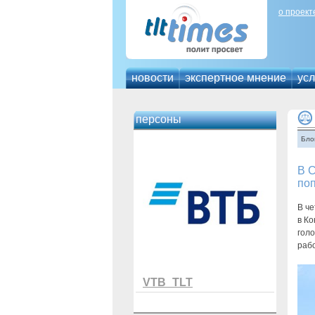
о проект
новости
экспертное мнение
усл
персоны
Бло
В С
по
В че
в Ко
голо
рабо
VTB_TLT