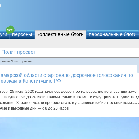
е
уги
персоны
коллективные блоги
персональные блоги
Полит просвет
г темы Полит просвет
амарской области стартовало досрочное голосования по
правкам в Конституцию РФ
тверг 25 июня 2020 года началось досрочное голосование по внесению изме
нституцию РФ. До 30 июня включительно в Тольятти будут работать участки д
сования. Заранее можно проголосовать в участковой избирательной комиссии
чие и выходные дни — с 8 до 20 часов.