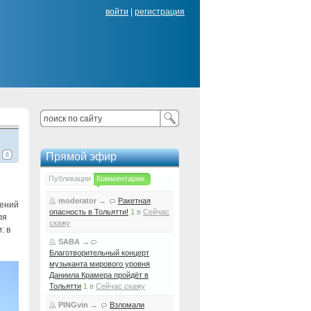
войти
|
регистрация
Прямой эфир
Публикации
Комментарии
moderator
→
Ракетная
нений
опасность в Тольятти!
1
в
Сейчас
ля
скажу
: в
SABA
→
Благотворительный концерт
музыканта мирового уровня
Даниила Крамера пройдёт в
Тольятти
1
в
Сейчас скажу
PINGvin
→
Взломали