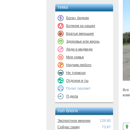
тема
Богач, бедняк
Болеем за наших
Братья меньшие
Здоровье или жизнь
Леди и медведи
Моя семья
Научим любого
Не тормози
Отдохни и ты
Полит просвет
Вся
ком
IT-дела
топ блоги
Экспертное мнение
126.60
Сейчас скажу
73.87