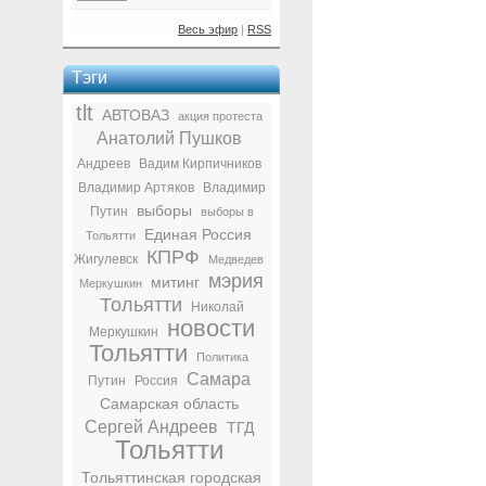
Весь эфир
|
RSS
Тэги
tlt
АВТОВАЗ
акция протеста
Анатолий Пушков
Андреев
Вадим Кирпичников
Владимир Артяков
Владимир
выборы
Путин
выборы в
Единая Россия
Тольятти
КПРФ
Жигулевск
Медведев
мэрия
митинг
Меркушкин
Тольятти
Николай
новости
Меркушкин
Тольятти
Политика
Самара
Путин
Россия
Самарская область
Сергей Андреев
ТГД
Тольятти
Тольяттинская городская