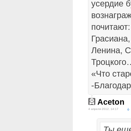
усердие б
вознагра
почитают:
Грасиана,
Ленина, С
Троцкого
«Что стар
-Благодар
Aceton
4 апреля 2012, 14:17
Ты еще