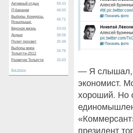
Активный отдых
59.33
IT-баранки
48.50
Выборы. Конкурсы.
46.71
Розыгрыши.
Вкусная жизнь
43.03
Додыр
39.58
Полит просвет
35.49
Выборы мэра
34.76
Тольятти-2012
Развитие Тольятти
33.03
— Я слышал,
Все блоги
экономист. Мо
хороший. Но 
единомышленн
«Коммерсант
президент т