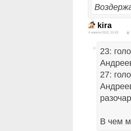
Воздержа
kira
4 апреля 2012, 11:43
23: гол
Андрее
27: гол
Андреев
разоча
В чем 