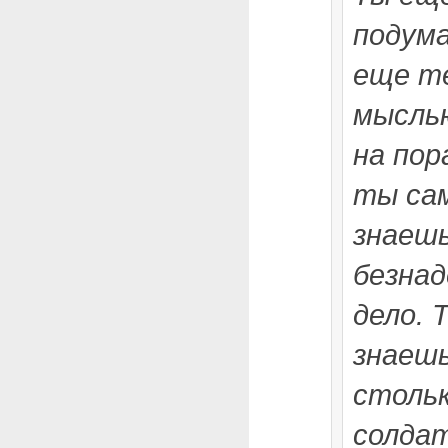
подум
еще т
мыслью
на пор
ты сам
знаешь
безнад
дело. 
знаешь
стольк
солдат