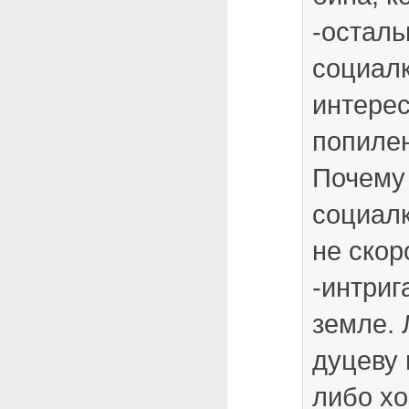
-осталь
социалк
интерес
попилен
Почему 
социалк
не скор
-интриг
земле. 
дуцеву 
либо хо