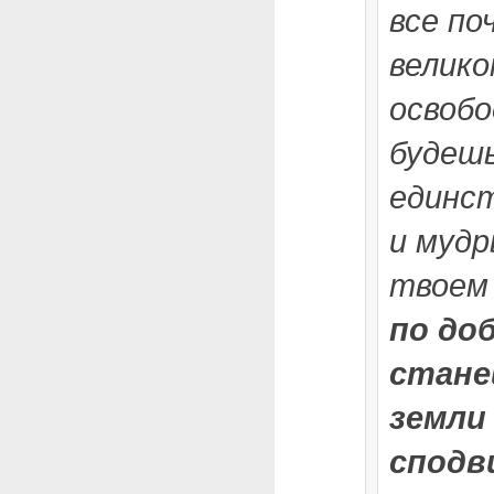
все по
велико
освоб
будешь
единс
и мудр
твоем
по до
стане
земли
сподв