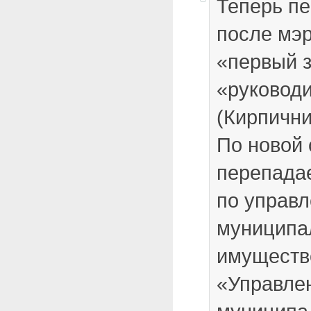
Теперь п
после мэр
«первый з
«руководи
(Кирпичник
По новой 
перепада
по управ
муниципа
имуществ
«Управле