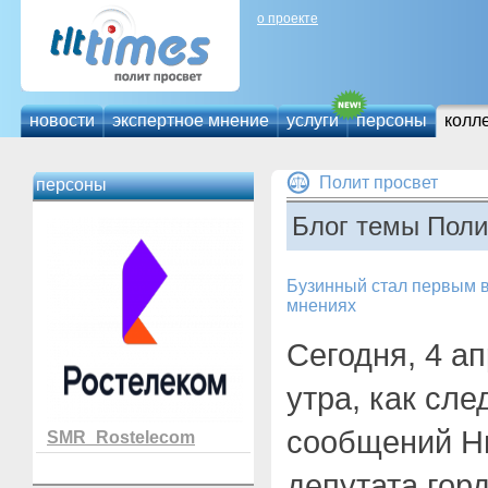
о проекте
новости
экспертное мнение
услуги
персоны
колл
Полит просвет
персоны
Блог темы Поли
Бузинный стал первым в
мнениях
Сегодня, 4 ап
утра, как сле
сообщений Н
SMR_Rostelecom
депутата гор