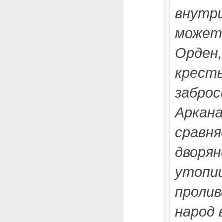
внутри
может
Орден,
кресть
заброс
Аркана
сравня
дворян
утопиш
пролив
народ 