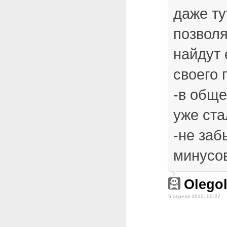
даже ту
позволя
найдут 
своего 
-в общ
уже ста
-не заб
минусо
Olego
5 апреля 2012, 00:27