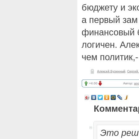
бюджету и эк
а первый зам
финансовый б
логичен. Але
чем политик,-
Алексей Бузинный
,
Сергей
+4.00
Автор:
ang
Коммента
Это реше