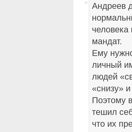
Андреев 
нормальн
человека
мандат.
Ему нужно
личный и
людей «св
«снизу» и
Поэтому в
тешил се
что их п