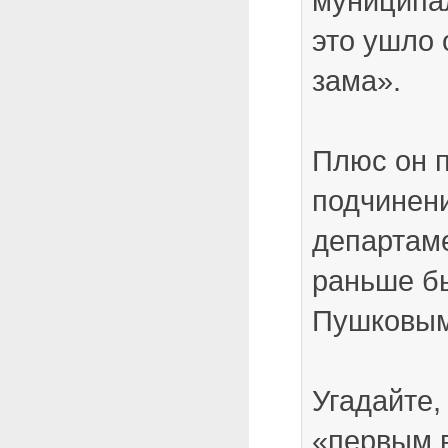
муниципа
это ушло 
зама».
Плюс он п
подчинен
департаме
раньше б
Пушковым
Угадайте,
«первым в