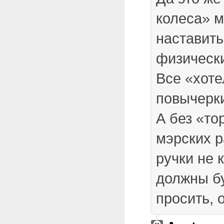
колеса» 
наставит
физическ
Все «хоте
повычерки
А без «то
мэрских р
ручки не 
должны бу
просить, 