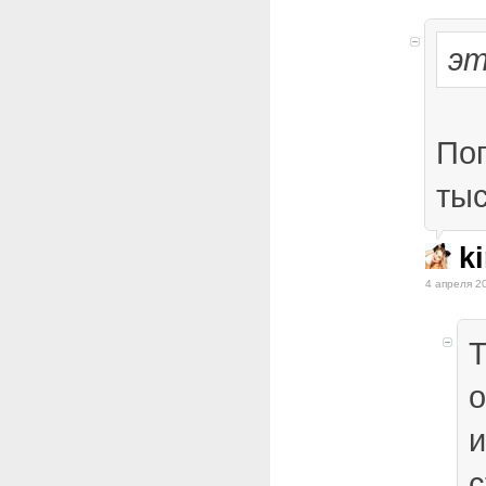
эт
Поп
тыс
ki
4 апреля 2
Т
о
и
с