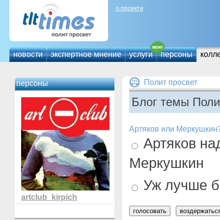
о проекте
новости
экспертное мнение
услуги
персоны
колл
Полит просвет
персоны
Блог темы Поли
Артяков или Меркушкин
Артяков над
Меркушкин
Уж лучше б
artclub_kirpich