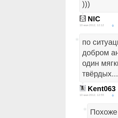
)))
NIC
10 мая 2012, 12:12
по ситуац
добром а
один мягк
твёрдых...
Kent063
10 мая 2012, 12:55
Похоже