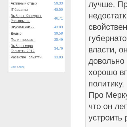
лучше. Пр
Активный отдых
59.33
IT-баранки
48.50
недостатк
Выборы. Конкурсы.
46.71
Розыгрыши.
свойстве
Вкусная жизнь
43.03
Додыр
39.58
губернато
Полит просвет
35.49
Выборы мэра
власти, о
34.76
Тольятти-2012
Развитие Тольятти
33.03
довольно
Все блоги
хорошо в
политику.
Про Мерк
что он ле
устроить 