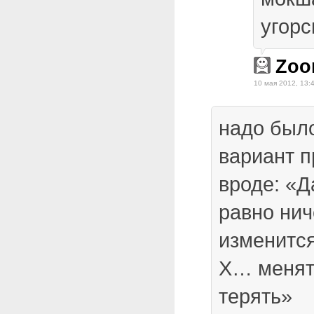
угорс
Zoo
10 мая 2012, 13:
надо был
вариант п
вроде: «Д
равно нич
изменитс
Х… менят
терять»