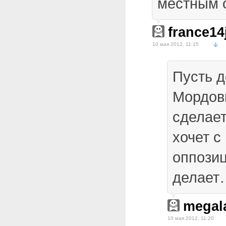
местным 
france14
10 мая 2012, 11:15
Пусть д
Мордов
сделает
хочет с
оппози
делает
megal
10 мая 2012, 11:20