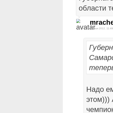
области т
mrache
10 мая 2012, 11:49
Губер
Самар
тепер
Надо ем
этом))) 
чемпио