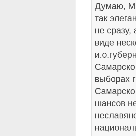
Думаю, М
так элега
не сразу,
виде неск
и.о.губер
Самарско
выборах 
Самарской
шансов не
неславян
националь