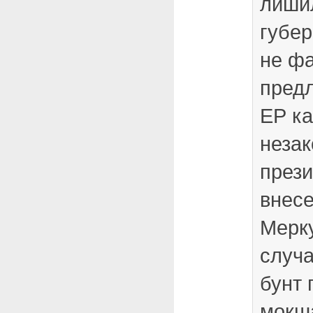
лиши
губер
не фа
пред
ЕР ка
неза
прези
внесе
Мерк
случа
бунт 
мокш