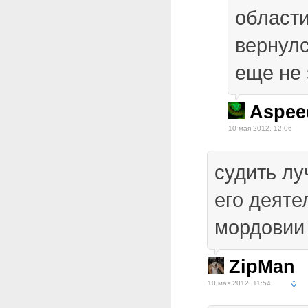
области
вернул
еще не 
Aspee
10 мая 2012, 12:06
судить лу
его деяте
мордовии 
ZipMan
10 мая 2012, 11:54