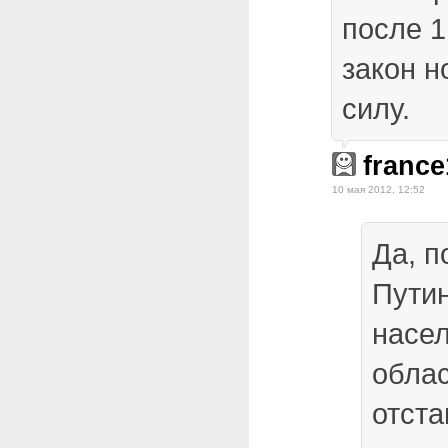
после 1
закон н
силу.
france
10 мая 2012, 12:52
Да, п
Путин
насе
облас
отста