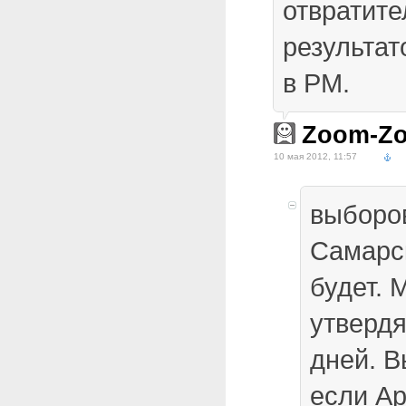
отвратит
результат
в РМ.
Zoom-Z
10 мая 2012, 11:57
выборо
Самарс
будет.
утвердя
дней. 
если Ар