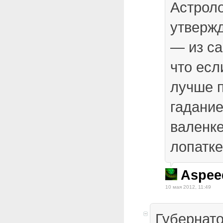
Астроло
утвержд
— из са
что есл
лучше 
гадание
валенке
лопатке.
Aspee
10 мая 2012, 11:49
Губернат