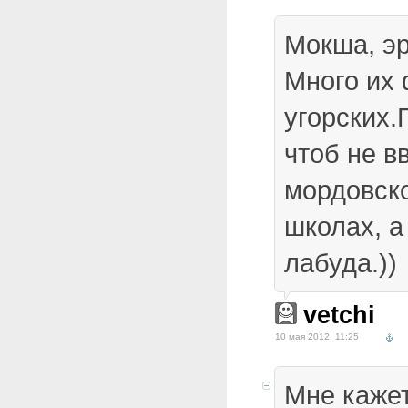
Мокша, э
Много их
угорских.
чтоб не в
мордовско
школах, а
лабуда.))
vetchi
10 мая 2012, 11:25
Мне кажет