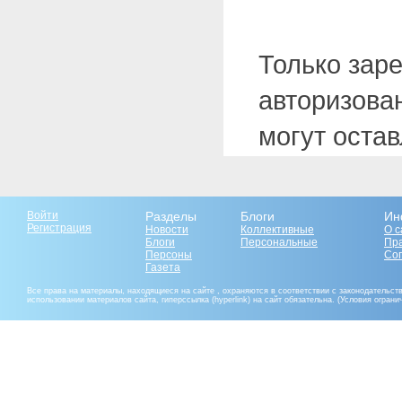
Только зар
авторизова
могут оста
Войти
Разделы
Блоги
Ин
Регистрация
Новости
Коллективные
О с
Блоги
Персональные
Пр
Персоны
Со
Газета
Все права на материалы, находящиеся на сайте , охраняются в соответствии с законодательст
использовании материалов сайта, гиперссылка (hyperlink) на сайт обязательна. (Условия огран