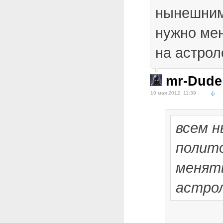
нынешним
нужно ме
на астроло
mr-Dude
10 мая 2012, 11:39
всем 
полито
менят
астро