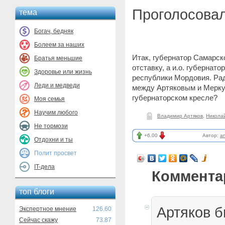
Проголосовал
тема
Богач, бедняк
Болеем за наших
Итак, губернатор Самарск
Братья меньшие
отставку, а и.о. губернат
Здоровье или жизнь
республики Мордовия. Рад
Леди и медведи
между Артяковым и Мерку
губернаторском кресле?
Моя семья
Научим любого
Владимир Артяков
,
Никола
Не тормози
+6.00
Автор:
a
Отдохни и ты
Полит просвет
IT-дела
Коммента
топ блоги
Артяков 
Экспертное мнение
126.60
Сейчас скажу
73.87