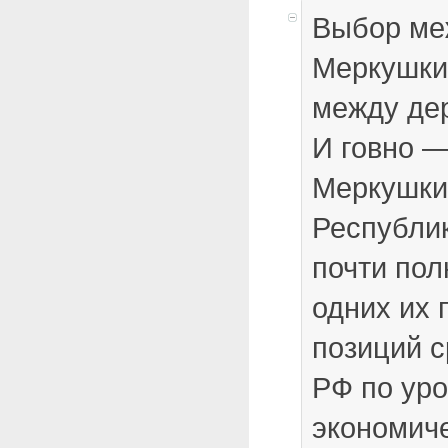
Выбор ме
Меркушки
между де
И говно —
Меркушки
Республи
почти пол
одних их 
позиций с
РФ по ур
экономиче