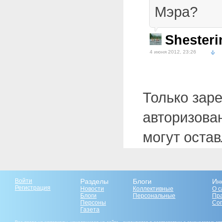
Мэра?
Shesteri
4 июня 2012, 23:26
Только зар
авторизова
могут оста
Войти
Разделы
Блоги
Ин
Регистрация
Новости
Коллективные
О с
Блоги
Персональные
Пр
Персоны
Со
Газета