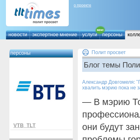
о проекте
новости
экспертное мнение
услуги
персоны
колл
Полит просвет
персоны
Блог темы Поли
Александр Довгомеля: 
хвалить мэрию пока не з
— В мэрию Т
профессиона
они будут за
VTB_TLT
проблемы го