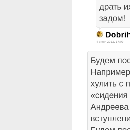
драть и
задом!
Dobri
4 июня 2012, 17:09
Будем по
Например
хулить с 
«сидения 
Андреева
вступлен
Будем пос