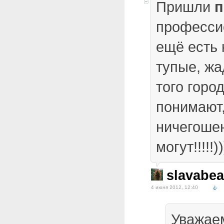
Пришли
профессио
ещё есть
тупые, жад
того горо
понимают,
ничегоше
могут!!!!!))
slavabea
4 июня 2012, 12:40
Уважае