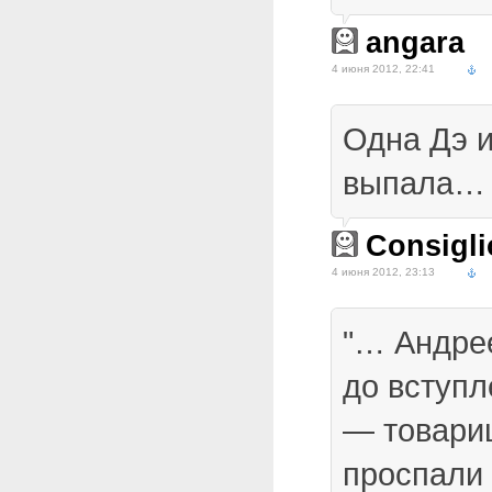
angara
4 июня 2012, 22:41
Одна Дэ 
выпала…
Consigli
4 июня 2012, 23:13
"… Андре
до вступл
— товарищ
проспали