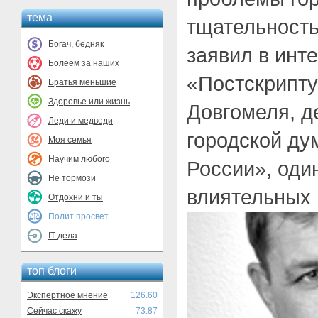
тема
тщательность
Богач, бедняк
заявил в инт
Болеем за наших
«Постскрипт
Братья меньшие
Здоровье или жизнь
Довгомеля, д
Леди и медведи
городской ду
Моя семья
Научим любого
России», оди
Не тормози
влиятельных 
Отдохни и ты
Полит просвет
IT-дела
топ блоги
Экспертное мнение
126.60
Сейчас скажу
73.87