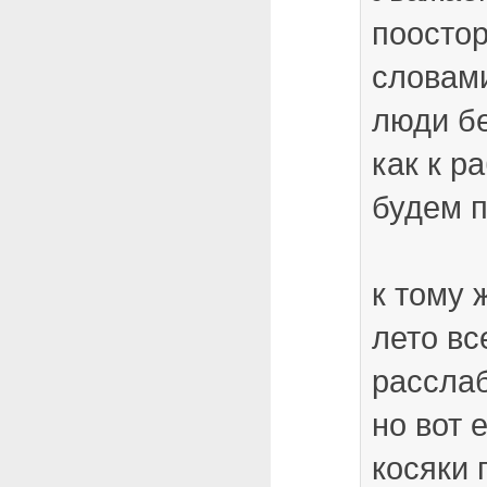
поосто
словам
люди бе
как к р
будем п
к тому 
лето вс
рассла
но вот 
косяки 