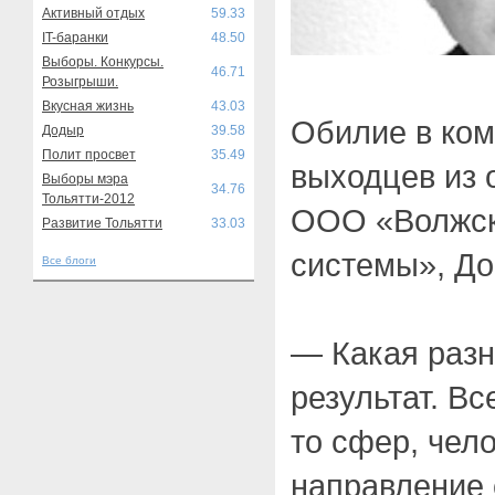
Активный отдых
59.33
IT-баранки
48.50
Выборы. Конкурсы.
46.71
Розыгрыши.
Вкусная жизнь
43.03
Обилие в ко
Додыр
39.58
Полит просвет
35.49
выходцев из 
Выборы мэра
34.76
Тольятти-2012
ООО «Волжск
Развитие Тольятти
33.03
системы», До
Все блоги
— Какая разн
результат. В
то сфер, чел
направление 