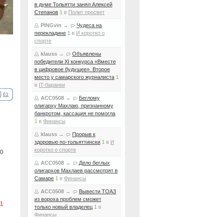
в думе Тольятти занял Алексей
Степанов
1
в
Полит просвет
PINGvin
→
Чудеса на
перекладине
1
в
И коротко о
спорте
klauss
→
Объявлены
победители XI конкурса «Вместе
в цифровое будущее». Второе
место у самарского журналиста
1
в
IT-баранки
61
ACC0508
→
Беглому
олигарху Махлаю, признанному
банкротом, кассация не помогла
1
в
Финансы
klauss
→
Прорыв к
здоровью по-тольяттински
1
в
И
коротко о спорте
0
ACC0508
→
Дело беглых
олигархов Махлаев рассмотрят в
Самаре
1
в
Финансы
ACC0508
→
Вывести ТОАЗ
из вороха проблем сможет
-1
только новый владелец
1
в
Финансы