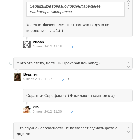
+
Серафимов гораздо презентабельнее
младомэра смотрится
Конечно! Физиономия знатная, «за неделю не
перецелуешь...»(с) :)
Visson
9 июля 2012, 11:18
↑
А кто это слева, местный Прохоров или как?)))
Beashen
9 июля 2012, 11:26
↑
Соратник Серафимова) Фамилию запамятовала)
kira
9 июля 2012, 11:30
↑
Это служба безопасности-не позволяет сделать фото с
дядями.