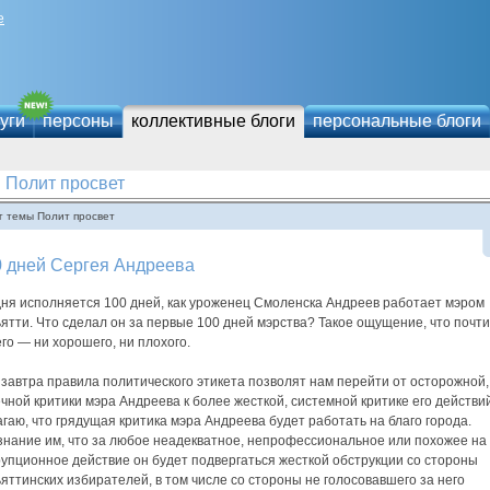
е
уги
персоны
коллективные блоги
персональные блоги
Полит просвет
г темы Полит просвет
0 дней Сергея Андреева
дня исполняется 100 дней, как уроженец Смоленска Андреев работает мэром
ятти. Что сделал он за первые 100 дней мэрства? Такое ощущение, что почти
го — ни хорошего, ни плохого.
завтра правила политического этикета позволят нам перейти от осторожной,
чной критики мэра Андреева к более жесткой, системной критике его действий
гаю, что грядущая критика мэра Андреева будет работать на благо города.
знание им, что за любое неадекватное, непрофессиональное или похожее на
упционное действие он будет подвергаться жесткой обструкции со стороны
яттинских избирателей, в том числе со стороны не голосовавшего за него