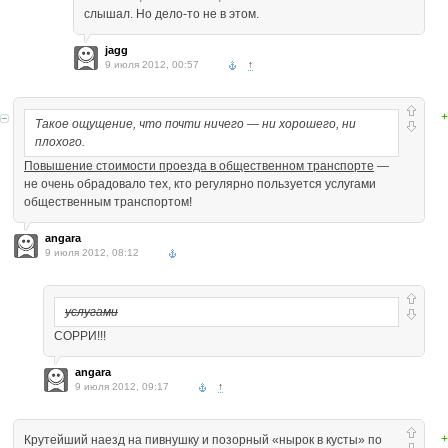
слышал. Но дело-то не в этом.
jagg
9 июля 2012, 00:57
↑
+
Такое ощущение, что почти ничего — ни хорошего, ни
плохого.
Повышение стоимости проезда в общественном транспорте
—
не очень обрадовало тех, кто регулярно пользуется услугами
общественным транспортом!
angara
9 июля 2012, 08:12
услугами
СОРРИ!!!
angara
9 июля 2012, 09:17
↑
+
Крутейший наезд на пивнушку и позорный «нырок в кусты» по