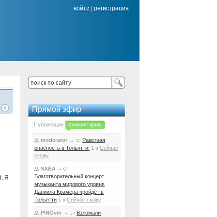
войти
|
регистрация
Прямой эфир
Публикации
Комментарии
moderator
→
Ракетная
опасность в Тольятти!
1
в
Сейчас
скажу
SABA
→
Благотворительный концерт
. Я
музыканта мирового уровня
Даниила Крамера пройдёт в
Тольятти
1
в
Сейчас скажу
PINGvin
→
Взломали