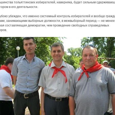
ьшинства тольяттинских избирателей, наверняка, будет сильным сдерживаю
ором в его деятельности.
убоко убежден, что именно системный контроль избирателей и вообще гражд
ами, занимающими выборные должности, в межвыборный период — не менее
ная составляющая демократии, чем проведение свободных справедливых
оров.