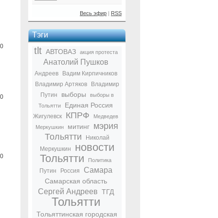
Весь эфир
|
RSS
Тэги
0
tlt
АВТОВАЗ
акция протеста
Анатолий Пушков
Андреев
Вадим Кирпичников
Владимир Артяков
Владимир
выборы
Путин
выборы в
0
Единая Россия
Тольятти
КПРФ
Жигулевск
Медведев
мэрия
митинг
Меркушкин
Тольятти
Николай
новости
Меркушкин
Тольятти
0
Политика
Самара
Путин
Россия
Самарская область
Сергей Андреев
ТГД
Тольятти
Тольяттинская городская