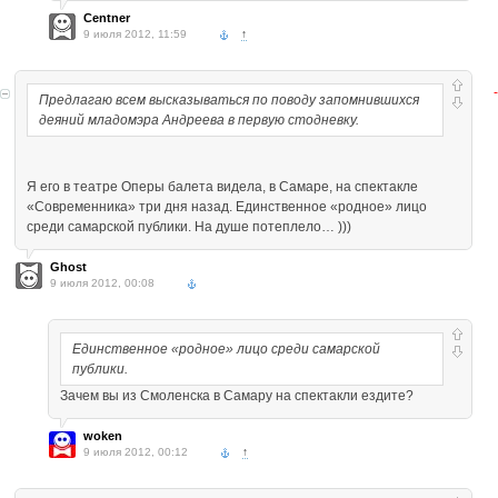
Centner
9 июля 2012, 11:59
↑
Предлагаю всем высказываться по поводу запомнившихся
деяний младомэра Андреева в первую стодневку.
Я его в театре Оперы балета видела, в Самаре, на спектакле
«Современника» три дня назад. Единственное «родное» лицо
среди самарской публики. На душе потеплело… )))
Ghost
9 июля 2012, 00:08
Единственное «родное» лицо среди самарской
публики.
Зачем вы из Смоленска в Самару на спектакли ездите?
woken
9 июля 2012, 00:12
↑