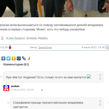
длагаю всем высказываться по поводу запомнившихся деяний младомэра
еева в первую стодневку. Может, хоть что-нибудь наскребем.
IV мэр Тольятти
,
Андреев
,
Декабрь
8 июля 2012, 14:28
+12.00
Автор:
Zoom-Zoom
Комментарии (
61
)
При чём тут Андреев? Есть только те кто за ним прячутся.
woken
9 июля 2012, 00:04
Серафимов гораздо презентабельнее младомэра
смотрится.