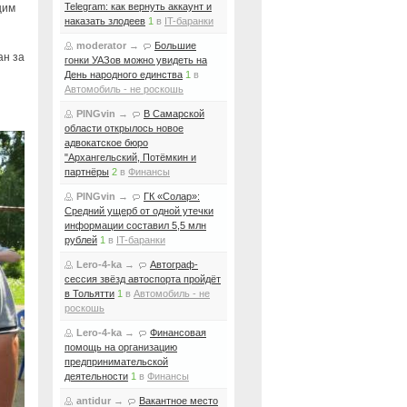
Telegram: как вернуть аккаунт и
щим
наказать злодеев
1
в
IT-баранки
moderator
→
Большие
ан за
гонки УАЗов можно увидеть на
День народного единства
1
в
Автомобиль - не роскошь
PINGvin
→
В Самарской
области открылось новое
адвокатское бюро
"Архангельский, Потёмкин и
партнёры
2
в
Финансы
PINGvin
→
ГК «Солар»:
Средний ущерб от одной утечки
информации составил 5,5 млн
рублей
1
в
IT-баранки
Lero-4-ka
→
Автограф-
сессия звёзд автоспорта пройдёт
в Тольятти
1
в
Автомобиль - не
роскошь
Lero-4-ka
→
Финансовая
помощь на организацию
предпринимательской
деятельности
1
в
Финансы
antidur
→
Вакантное место