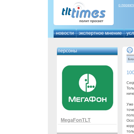
о проект
новости
экспертное мнение
усл
персоны
Бло
10
Сег
Толь
ниче
Уже 
точе
пола
MegaFonTLT
Осо
корр
толь