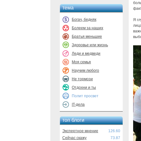
бол
тема
факт
Богач, бедняк
Я гл
лиц
Болеем за наших
важ
Братья меньшие
выб
Здоровье или жизнь
Леди и медведи
Моя семья
Научим любого
Не тормози
Отдохни и ты
Полит просвет
IT-дела
топ блоги
Экспертное мнение
126.60
Сейчас скажу
73.87