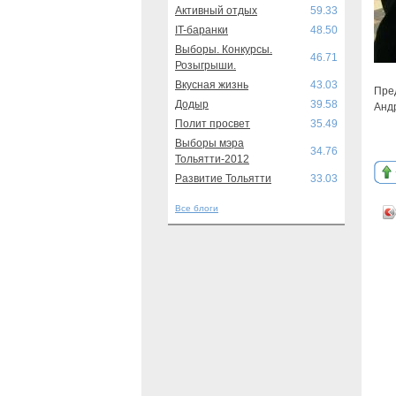
Активный отдых
59.33
IT-баранки
48.50
Выборы. Конкурсы.
46.71
Розыгрыши.
Вкусная жизнь
43.03
Пре
Додыр
39.58
Андр
Полит просвет
35.49
Выборы мэра
34.76
Тольятти-2012
Развитие Тольятти
33.03
Все блоги