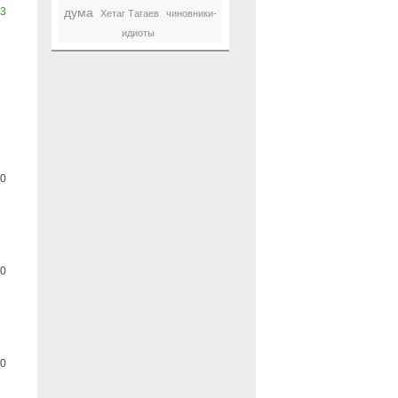
3
дума
Хетаг Тагаев
чиновники-
идиоты
0
0
0