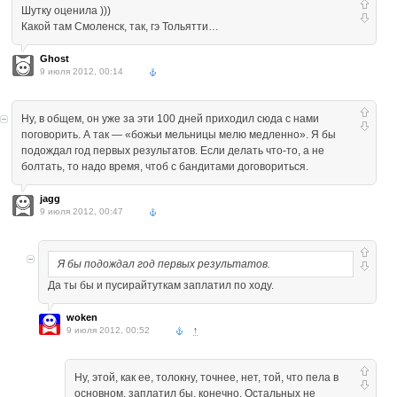
Шутку оценила )))
Какой там Смоленск, так, гэ Тольятти…
Ghost
9 июля 2012, 00:14
Ну, в общем, он уже за эти 100 дней приходил сюда с нами
поговорить. А так — «божьи мельницы мелю медленно». Я бы
подождал год первых результатов. Если делать что-то, а не
болтать, то надо время, чтоб с бандитами договориться.
jagg
9 июля 2012, 00:47
Я бы подождал год первых результатов.
Да ты бы и пусирайтуткам заплатил по ходу.
woken
9 июля 2012, 00:52
↑
Ну, этой, как ее, толокну, точнее, нет, той, что пела в
основном, заплатил бы, конечно. Остальных не