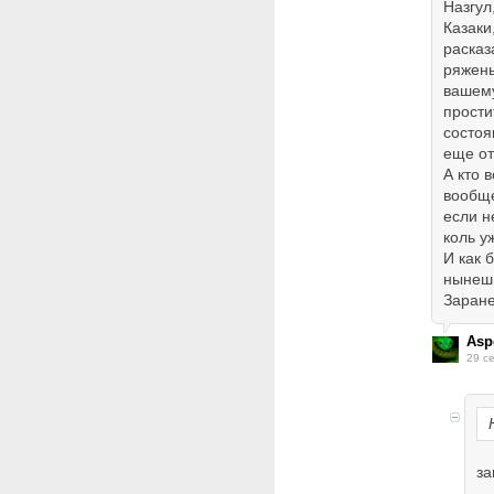
Назгул
Казаки
расказ
ряжены
вашему
прости
состоя
еще от
А кто 
вообще
если н
коль у
И как 
нынешн
Заране
Asp
29 с
за