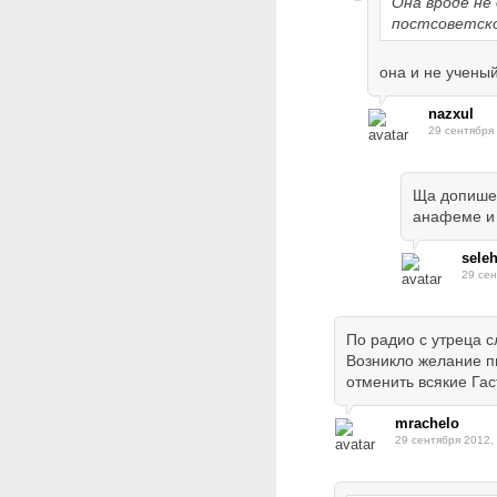
Она вроде не
постсоветско
она и не ученый
nazxul
29 сентября
Ща допишет
анафеме и с
sele
29 сен
По радио с утреца 
Возникло желание п
отменить всякие Га
mrachelo
29 сентября 2012,