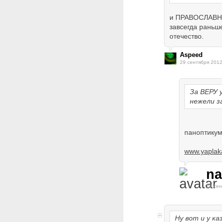
и ПРАВОСЛАВНЫ
завсегда раньше
отечество.
Aspeed
29 сентября 2012
За ВЕРУ 
нежели з
паноптикум
www.yaplak
na
29 сен
Ну вот и у ка