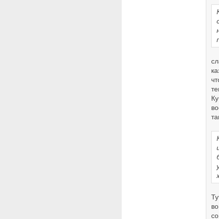
сл
ка
чт
те
Ку
во
та
Ту
во
со