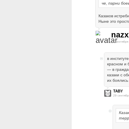
че, парни бо
Казаков истреб
Ныне это прост
nazx
29 сентября
в институте
красном и 
— в гражда
казаки с о
их боялись 
TABY
29 сентябр
Каза
терр