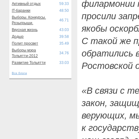
филармонии 
Активный отдых
59.33
IT-баранки
48.50
просили зап
Выборы. Конкурсы.
46.71
Розыгрыши.
якобы оскор
Вкусная жизнь
43.03
Додыр
39.58
С такой же 
Полит просвет
35.49
Выборы мэра
обратились 
34.76
Тольятти-2012
Развитие Тольятти
33.03
Ростовской
Все блоги
«В связи с т
закон, защи
верующих, м
к государств