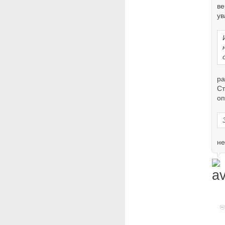
ве
ув
ра
Ст
оп
не