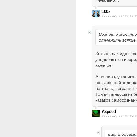
Печально…
100z
29 сентября 2012, 09:1
Возникло желание
отменить всякие
Хоть речь и идет пр
уподобляться и юрод
кажется.
А по поводу топика
повышенной толеран
не тронь, негра нег
Тома» пиндосы из б
казаков самосознани
Aspeed
29 сентября 2012, 09:1
парни боевые