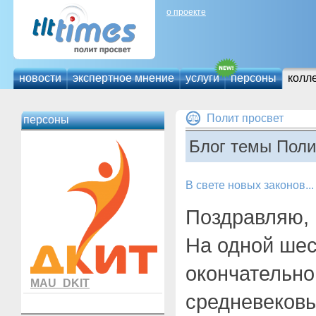
о проекте
новости
экспертное мнение
услуги
персоны
колл
Полит просвет
персоны
Блог темы Поли
В свете новых законов...
Поздравляю, 
На одной шес
окончательно
MAU_DKIT
средневековь