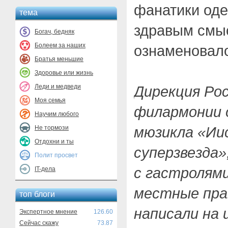
фанатики оде
тема
здравым смы
Богач, бедняк
Болеем за наших
ознаменовало
Братья меньшие
Здоровье или жизнь
Леди и медведи
Дирекция Ро
Моя семья
филармонии 
Научим любого
мюзикла «Ии
Не тормози
Отдохни и ты
суперзвезда»
Полит просвет
с гастролями
IT-дела
местные пра
топ блоги
написали на 
Экспертное мнение
126.60
Сейчас скажу
73.87