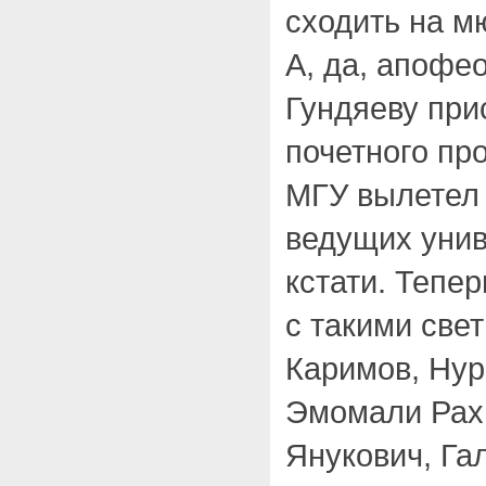
сходить на 
А, да, апофе
Гундяеву при
почетного пр
МГУ вылетел 
ведущих унив
кстати. Тепе
с такими све
Каримов, Нур
Эмомали Рах
Янукович, Га