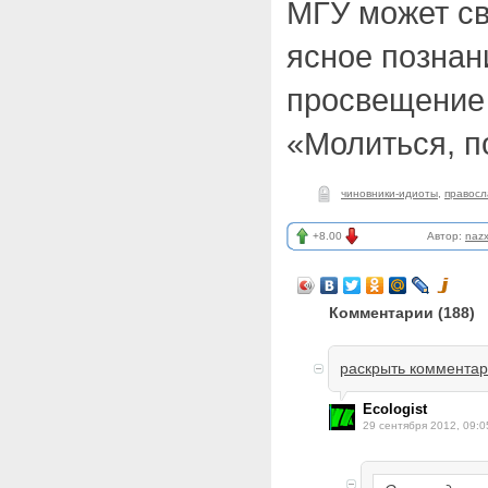
МГУ может св
ясное познан
просвещение 
«Молиться, п
чиновники-идиоты
,
правосл
+8.00
Автор:
nazx
Комментарии (
188
)
раскрыть коммента
Ecologist
29 сентября 2012, 09:0