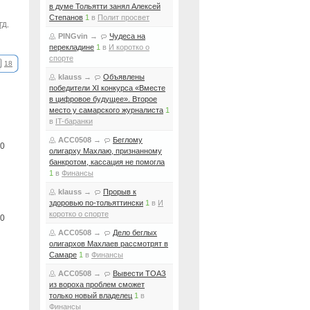
в думе Тольятти занял Алексей
Степанов
1
в
Полит просвет
ГД
,
PINGvin
→
Чудеса на
перекладине
1
в
И коротко о
спорте
18
klauss
→
Объявлены
победители XI конкурса «Вместе
в цифровое будущее». Второе
место у самарского журналиста
1
в
IT-баранки
ACC0508
→
Беглому
0
олигарху Махлаю, признанному
банкротом, кассация не помогла
1
в
Финансы
klauss
→
Прорыв к
здоровью по-тольяттински
1
в
И
коротко о спорте
0
ACC0508
→
Дело беглых
олигархов Махлаев рассмотрят в
Самаре
1
в
Финансы
ACC0508
→
Вывести ТОАЗ
из вороха проблем сможет
только новый владелец
1
в
Финансы