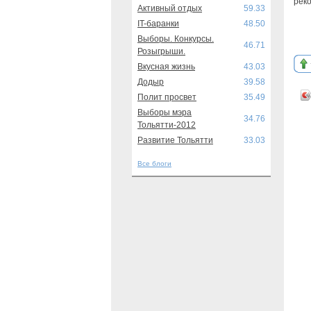
рек
Активный отдых
59.33
IT-баранки
48.50
Выборы. Конкурсы.
46.71
Розыгрыши.
Вкусная жизнь
43.03
Додыр
39.58
Полит просвет
35.49
Выборы мэра
34.76
Тольятти-2012
Развитие Тольятти
33.03
Все блоги