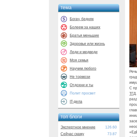
тема
Богач, бедняк
Болеем за наших
Братья меньшие
Здоровье или жизнь
Леди и медведи
Моя семья
Научим любого
Реч
Не тормози
гра
иму
Отдохни и ты
С п
Полит просвет
ТГД
раз
IT-дела
про
глав
ини
топ блоги
зас
нео
Экспертное мнение
126.60
«Ед
Сейчас скажу
73.87