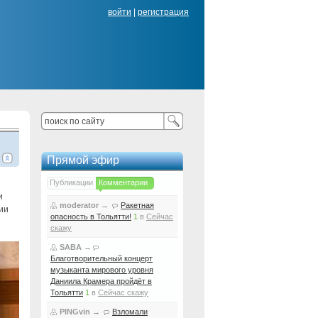
войти
|
регистрация
Прямой эфир
Публикации
Комментарии
и
moderator
→
Ракетная
ии
опасность в Тольятти!
1
в
Сейчас
скажу
SABA
→
Благотворительный концерт
музыканта мирового уровня
Даниила Крамера пройдёт в
Тольятти
1
в
Сейчас скажу
PINGvin
→
Взломали