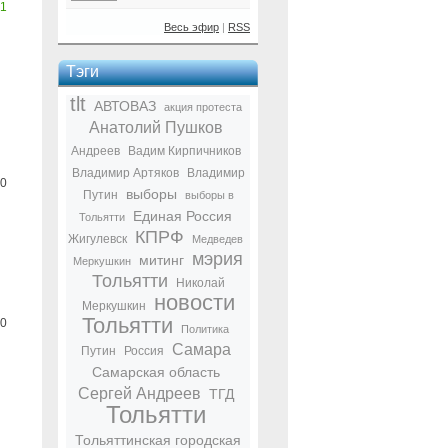
1
Весь эфир
|
RSS
Тэги
tlt
АВТОВАЗ
акция протеста
Анатолий Пушков
Андреев
Вадим Кирпичников
Владимир Артяков
Владимир
0
выборы
Путин
выборы в
Единая Россия
Тольятти
КПРФ
Жигулевск
Медведев
мэрия
митинг
Меркушкин
Тольятти
Николай
новости
Меркушкин
Тольятти
0
Политика
Самара
Путин
Россия
Самарская область
Сергей Андреев
ТГД
Тольятти
Тольяттинская городская