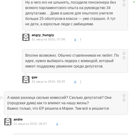
+
Ну а чего его не шпынять, посадили пенсионера без
всякого парламентского опыта на руководство 34
депутатами… Даже в школе для опытного учителя
больше 25 оболтусов в классе — уже страшно. А тут
не дети, а взрослые люди с амбициями.
angry_hungry
31 августа 2010, 07:56
↑
Вполне возможно. Обычно ставленников не любят. По
идее, нужно выбирать лидера с командой, который
имеет поддержку уважение среди депутатов.
gav
31 августа 2010, 08:55
↑
А какая разница сколько комиссий? Сколько депутатов? Они
(городская дума) как то влияют на нашу жизнь?
Важно только, что ЕР решила в Мэрии. Там всё и решается
andre
31 августа 2010, 08:57