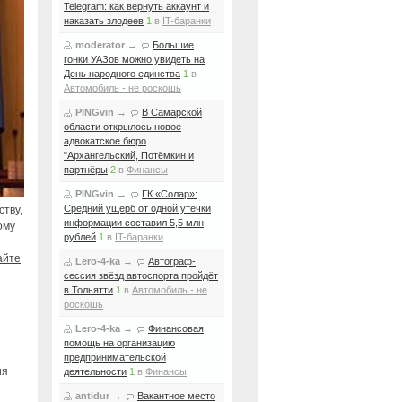
Telegram: как вернуть аккаунт и
наказать злодеев
1
в
IT-баранки
moderator
→
Большие
гонки УАЗов можно увидеть на
День народного единства
1
в
Автомобиль - не роскошь
PINGvin
→
В Самарской
области открылось новое
адвокатское бюро
"Архангельский, Потёмкин и
партнёры
2
в
Финансы
PINGvin
→
ГК «Солар»:
Средний ущерб от одной утечки
тву,
информации составил 5,5 млн
ому
рублей
1
в
IT-баранки
айте
Lero-4-ka
→
Автограф-
сессия звёзд автоспорта пройдёт
в Тольятти
1
в
Автомобиль - не
роскошь
Lero-4-ka
→
Финансовая
помощь на организацию
предпринимательской
ия
деятельности
1
в
Финансы
antidur
→
Вакантное место