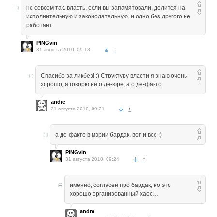
не совсем так. власть, если вы запамятовали, делится на
исполнительную и законодательную. и одно без другого не
работает.
PINGvin
31 августа 2010, 09:13
↑
Спасибо за ликбез! :) Структуру власти я знаю очень
хорошо, я говорю не о де-юре, а о де-факто
andre
31 августа 2010, 09:21
↑
а де-факто в мэрии бардак. вот и все :)
PINGvin
31 августа 2010, 09:24
↑
именно, согласен про бардак, но это
хорошо организованный хаос…
andre