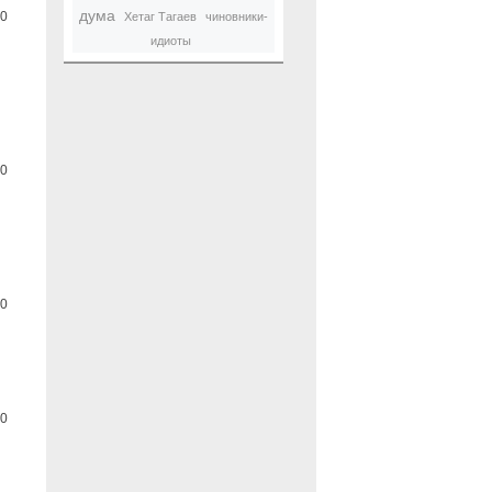
дума
0
Хетаг Тагаев
чиновники-
идиоты
0
0
0