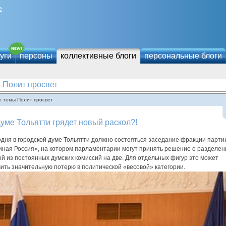
е
уги
персоны
коллективные блоги
персональные блоги
Полит просвет
г темы Полит просвет
уме Тольятти грядет новый раскол?!
одня в городской думе Тольятти должно состояться заседание фракции парти
иная Россия», на котором парламентарии могут принять решение о разделен
й из постоянных думских комиссий на две. Для отдельных фигур это может
ить значительную потерю в политической «весовой» категории.