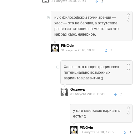
31 августа 2010, 09:51
↑
ну с философской точки зрения —
хаос — это не бардак, а отсутствие
развития. стояние на месте. так что
как раз хаос, наверное.
PINGvin
31 августа 2010, 10:08
↑
Хаос — это концентрация всех
потенциально возможных
вариантов развития ;)
Guzaeva
31 августа 2010, 12:31
↑
у кого еще какие варианты
есть? :)
PINGvin
31 августа 2010, 12:39
↑