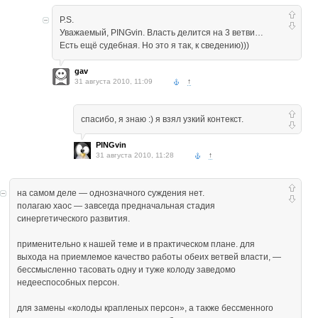
P.S.
Уважаемый, PINGvin. Власть делится на 3 ветви…
Есть ещё судебная. Но это я так, к сведению)))
gav
31 августа 2010, 11:09
↑
спасибо, я знаю :) я взял узкий контекст.
PINGvin
31 августа 2010, 11:28
↑
на самом деле — однозначного суждения нет.
полагаю хаос — завсегда предначальная стадия
синергетического развития.
применительно к нашей теме и в практическом плане. для
выхода на приемлемое качество работы обеих ветвей власти, —
бессмысленно тасовать одну и туже колоду заведомо
недееспособных персон.
для замены «колоды крапленых персон», а также бессменного