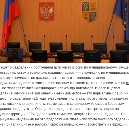
ь идет о разделении постоянной думской комиссии по муниципальному имущес
достроительству и землепользованию надвое — на комиссию по муниципальн
ществу и комиссию по градостроительству и землепользованию.
редметами ведения комиссии и ее полным составом можно ознакомиться на
с
. Возглавляет комиссию единоросс Александр Довгомеля. И если в целом
деление комиссии не вызывает никаких домыслов — это нормальный рабочий
цесс, то отдельные наблюдатели склонны полагать, что это мера понуждения
ы комиссии к дисциплине, которую вместе со спикером Алексеем Зверевым
циировали депутаты. Официально предложение рассмотреть вопрос на
едании фракции «ЕР» сделал член комиссии, депутат Валерий Родионов. По
фициальным данным на это предложение глава исполкома местного отделен
Ра» Виталий Вильчик наложил свою резолюцию — «рассмотреть на фракции,