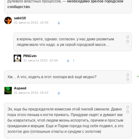
рулевого властных процессов, —
необходимо зрелое городское
сообщество
.
sabir10
31 августа 2010, 10:30
в корень зрите, однако. согласен. у нас даже развитым
людям мало что надо. а уж серой городской массе…
PINGvin
31 августа 2010, 10:34
↑
+
Хм… А что, ходить в этот зоопарк всё ещё модно?
Aspeed
31 августа 2010, 18:10
Эх, еще бы председателя комиссии этой гнилой сменили. Давно
пора этого пенька к ногтю прижать. Придурки сидят и думают как
бы извратиться, чтоб людям жизнь испортить, причем и простым
гражданам и мэрцам. Еще и Парки города под себя подмял, а это
золотое дно (сплошные откаты и сундуки с золотом)