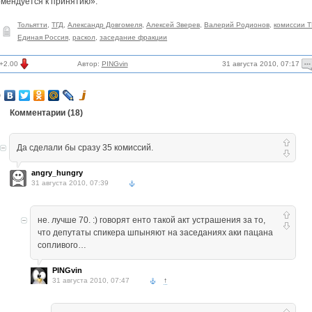
омендуется к принятию».
Тольятти
,
ТГД
,
Александр Довгомеля
,
Алексей Зверев
,
Валерий Родионов
,
комиссии Т
Единая Россия
,
раскол
,
заседание фракции
31 августа 2010, 07:17
+2.00
Автор:
PINGvin
Комментарии (
18
)
Да сделали бы сразу 35 комиссий.
angry_hungry
31 августа 2010, 07:39
не. лучше 70. :) говорят енто такой акт устрашения за то,
что депутаты спикера шпыняют на заседаниях аки пацана
сопливого…
PINGvin
31 августа 2010, 07:47
↑