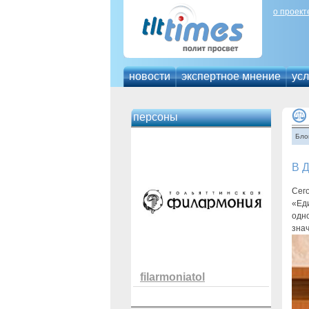
о проект
новости
экспертное мнение
усл
персоны
Бло
В Д
Сег
«Ед
одно
знач
filarmoniatol