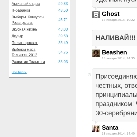
Активный отдых
59.33
IT-баранки
48.50
Ghost
Выборы. Конкурсы.
46.71
13 января 2014, 10:22
Розыгрыши.
Вкусная жизнь
43.03
Додыр
39.58
НАЛИВАЙ!!!
Полит просвет
35.49
Выборы мэра
Beashen
34.76
Тольятти-2012
13 января 2014, 14:35
Развитие Тольятти
33.03
Все блоги
Присоединяю
честных, отв
принципиаль
праздником! 
30-серебряни
Santa
13 января 2014, 14:40