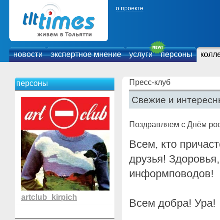
о проекте
новости
экспертное мнение
услуги
персоны
колл
Пресс-клуб
персоны
Свежие и интересн
Поздравляем с Днём рос
Всем, кто причас
друзья! Здоровья
информповодов!
artclub_kirpich
Всем добра! Ура!