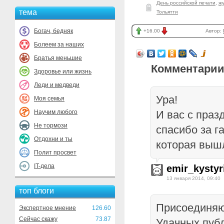
День российской печати
,
ж
тема
Тольятти
Богач, бедняк
+16.00
Автор:
Болеем за наших
Братья меньшие
Комментарии
Здоровье или жизнь
Леди и медведи
Ура!
Моя семья
Научим любого
И вас с праз
Не тормози
спасибо за г
Отдохни и ты
которая вышл
Полит просвет
IT-дела
emir_kystyr
13 января 2014, 09:40
топ блоги
Присоединяю
Экспертное мнение
126.60
Сейчас скажу
73.87
Удачных пуб