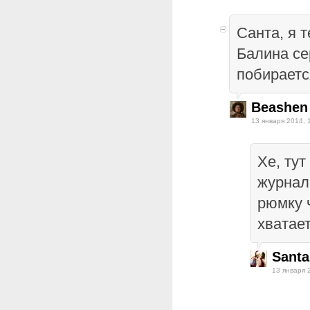
Санта, я 
Балина се
побираетс
Beashen
13 января 2014, 
Хе, тут
журнал
рюмку ч
хватает
Santa
13 января 