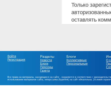
Только зарегис
авторизованные
оставлять комм
Войти
Разделы
Блоги
Ин
Регистрация
Новости
Коллективные
О с
Блоги
Персональные
Пр
Персоны
Со
Газета
Все права на материалы, находящиеся на сайте , охраняются в соответствии с законодательст
использовании материалов сайта, гиперссылка (hyperlink) на сайт обязательна. (Условия огран