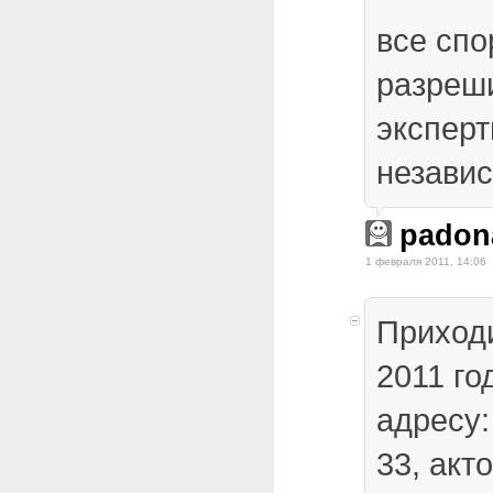
все спо
разреш
эксперт
незави
padon
1 февраля 2011, 14:06
Приход
2011 го
адресу:
33, акт