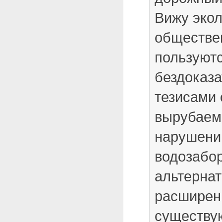
Вижу экол
обществен
пользуют
бездоказ
тезисами 
вырубаем
нарушени
водозабор
альтернат
расширен
существу