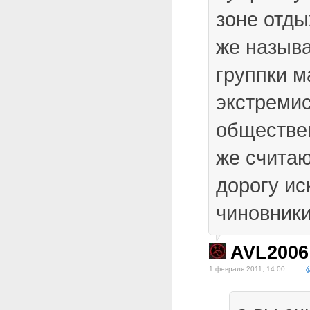
зоне отдых
же назыв
группки м
экстреми
обществен
же считаю
дорогу и
чиновники
AVL2006
1 февраля 2011, 14:00