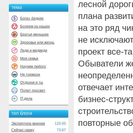
лесной дорог
тема
плана развит
Богач, бедняк
на это ряд ч
Болеем за наших
Братья меньшие
не исключают
Здоровье или жизнь
проект все-та
Леди и медведи
Моя семья
Обыватели ж
Научим любого
неопределен
Не тормози
Отдохни и ты
отвечает инт
Полит просвет
бизнес-струк
IT-дела
строительств
топ блоги
повторные о
Экспертное мнение
126.60
Сейчас скажу
73.87