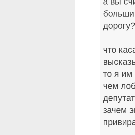
а вы сч
большин
дорогу
что кас
высказы
то я им
чем ло
депутат
зачем э
привир