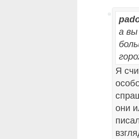
pad
а вы
бол
горо
Я счи
особо
спраш
они и
писал
взгля