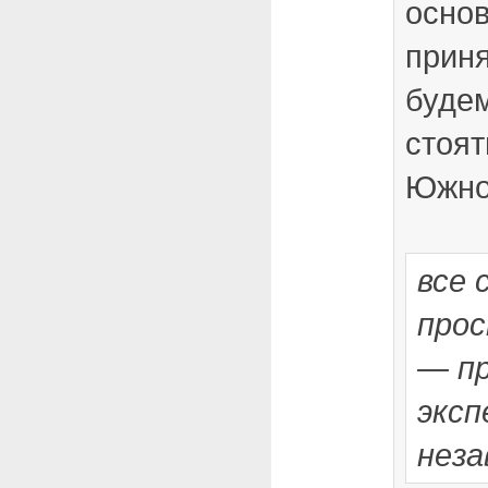
основ
прин
буде
стоят
Южно
все 
про
— п
эксп
неза