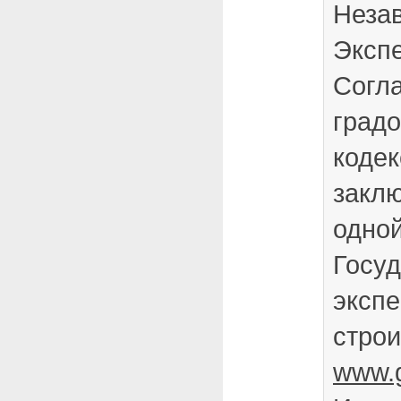
Неза
Экспе
Согл
град
кодек
заклю
одно
Госу
экспе
строи
www.g