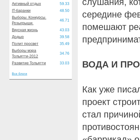
слушания, ко
Активный отдых
59.33
IT-баранки
48.50
середине фев
Выборы. Конкурсы.
46.71
Розыгрыши.
помешают ре
Вкусная жизнь
43.03
предпринима
Додыр
39.58
Полит просвет
35.49
Выборы мэра
34.76
Тольятти-2012
ВОДА И ПР
Развитие Тольятти
33.03
Все блоги
Как уже писа
проект строи
стал причино
противостоян
«баррикад» о