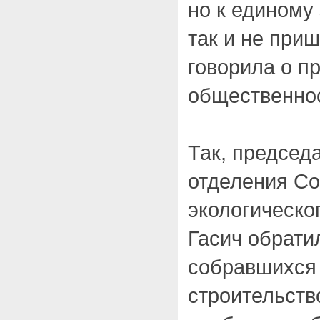
но к единому
так и не при
говорила о пр
общественнос
Так, председ
отделения Со
экологическо
Гасич обрати
собравшихся 
строительств