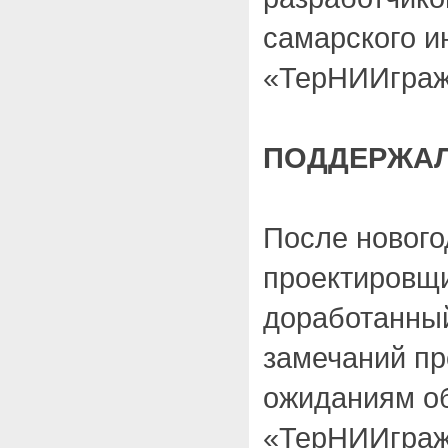
самарского и
«ТерНИИграж
ПОДДЕРЖАЛ
После нового
проектировщи
доработанный
замечаний пр
ожиданиям о
«ТерНИИграж