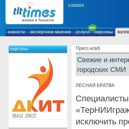
о проекте
новости
экспертное мнение
услуги
персоны
колл
Пресс-клуб
персоны
Свежие и интер
городских СМИ
ЛЕСНАЯ БРАТВА
Специалисты 
«ТерНИИграж
MAU_DKIT
исключить пр