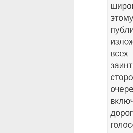
широ
этому
публ
изло
всех
заин
сторо
очер
включ
дорог
голос