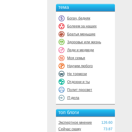
тема
Богач, бедняк
Болеем за наших
Братья меньшие
Здоровье или жизнь
Леди и медведи
Моя семья
Научим любого
Не тормози
Отдохни и ты
Полит просвет
IT-дела
топ блоги
Экспертное мнение
126.60
Сейчас скажу
73.87