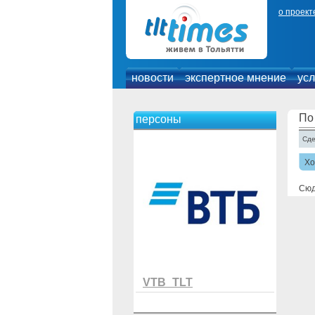
о проект
новости
экспертное мнение
усл
По
персоны
Сде
Х
Сюд
VTB_TLT