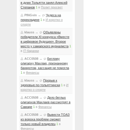
в думе Тольятти занял Алексей
Степанов
1
в
Полит просвет
PINGvin
→
Чудеса на
перекладине
1
в
И коротко о
спорте
klauss
→
Объявлены
победители XI конкурса «Вместе
в цифровое будущее». Второе
место у самарского журналиста
1
в
IT-баранки
ACC0508
→
Беглому
олигарху Махлаю, признанному
банкротом, кассация не помогла
1
в
Финансы
klauss
→
Прорыв к
здоровью по-тольяттински
1
в
И
коротко о спорте
ACC0508
→
Дело беглых
олигархов Махлаев рассмотрят в
Самаре
1
в
Финансы
ACC0508
→
Вывести ТОАЗ
из вороха проблем сможет
только новый владелец
1
в
Финансы