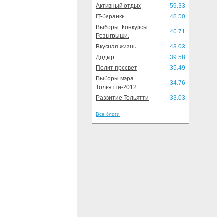
Активный отдых
59.33
IT-баранки
48.50
Выборы. Конкурсы.
46.71
Розыгрыши.
Вкусная жизнь
43.03
Додыр
39.58
Полит просвет
35.49
Выборы мэра
34.76
Тольятти-2012
Развитие Тольятти
33.03
Все блоги