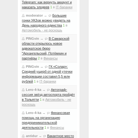
Telegram: как вернуть аккаунт и
наказать злодеев
1
в
IT-баранки
moderator
→
Большие
гонки УАЗов можно увидеть на
День народного единства
1
в
Автомобиль - не роскошь
PINGvin
→
В Самарской
области открылось новое
адвокатское бюро
"Архангельский, Потёмкин и
партнёры
2
в
Финансы
PINGvin
→
ГК «Солар»:
Средний ущерб от одной утечки
информации составил 5,5 млн
рублей
1
в
IT-баранки
Lero-4-ka
→
Автограф-
сессия звёзд автоспорта пройдёт
в Тольятти
1
в
Автомобиль - не
роскошь
Lero-4-ka
→
Финансовая
помощь на организацию
предпринимательской
деятельности
1
в
Финансы
antidur
→
Вакантное место