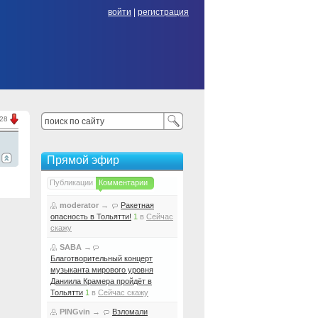
войти
|
регистрация
.28
Прямой эфир
Публикации
Комментарии
moderator
→
Ракетная
опасность в Тольятти!
1
в
Сейчас
скажу
SABA
→
Благотворительный концерт
музыканта мирового уровня
Даниила Крамера пройдёт в
Тольятти
1
в
Сейчас скажу
PINGvin
→
Взломали