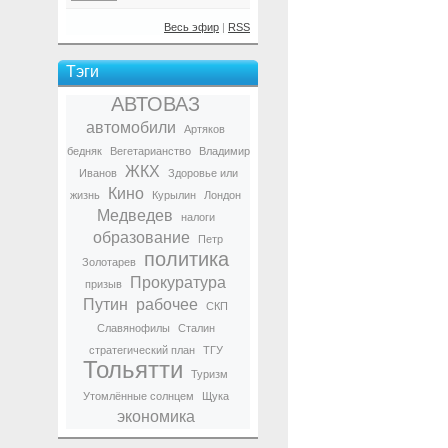
Весь эфир
|
RSS
Тэги
АВТОВАЗ
автомобили
Артяков
бедняк
Вегетарианство
Владимир
ЖКХ
Иванов
Здоровье или
Кино
жизнь
Курылин
Лондон
Медведев
налоги
образование
Петр
политика
Золотарев
Прокуратура
призыв
Путин
рабочее
СКП
Славянофилы
Сталин
стратегический план
ТГУ
Тольятти
Туризм
Утомлённые солнцем
Щука
экономика