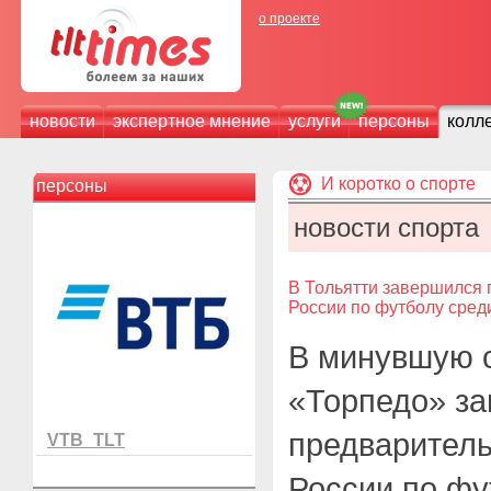
о проекте
новости
экспертное мнение
услуги
персоны
колл
И коротко о спорте
персоны
новости спорта
В Тольятти завершился
России по футболу среди
В минувшую с
«Торпедо» з
предваритель
VTB_TLT
России по фу