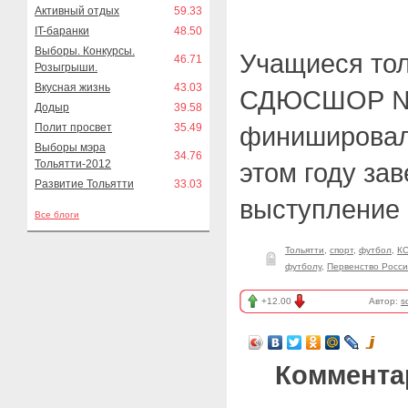
Активный отдых
59.33
IT-баранки
48.50
Выборы. Конкурсы.
Учащиеся тол
46.71
Розыгрыши.
Вкусная жизнь
43.03
СДЮСШОР №
Додыр
39.58
Полит просвет
35.49
финишировали
Выборы мэра
34.76
Тольятти-2012
этом году за
Развитие Тольятти
33.03
выступление 
Все блоги
Тольятти
,
спорт
,
футбол
,
К
футболу
,
Первенство Росс
+12.00
Автор:
s
Коммента