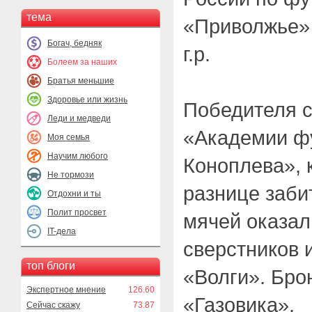
тема
«Приволжье»
Богач, бедняк
г.р.
Болеем за наших
Братья меньшие
Здоровье или жизнь
Победителя с
Леди и медведи
«Академии ф
Моя семья
Научим любого
Коноплева», 
Не тормози
разнице заб
Отдохни и ты
Полит просвет
мячей оказал
IT-дела
сверстников 
топ блоги
«Волги». Бро
Экспертное мнение
126.60
«Газовика».
Сейчас скажу
73.87