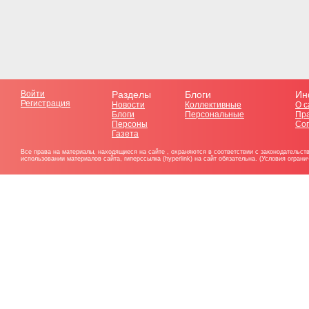
Войти
Разделы
Блоги
Ин
Регистрация
Новости
Коллективные
О с
Блоги
Персональные
Пр
Персоны
Со
Газета
Все права на материалы, находящиеся на сайте , охраняются в соответствии с законодательст
использовании материалов сайта, гиперссылка (hyperlink) на сайт обязательна. (Условия огран