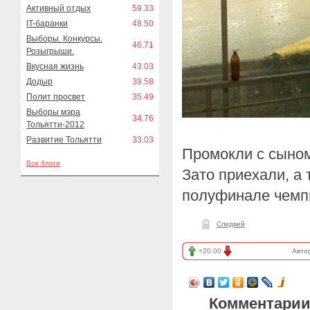
Активный отдых
59.33
IT-баранки
48.50
Выборы. Конкурсы.
46.71
Розыгрыши.
Вкусная жизнь
43.03
Додыр
39.58
Полит просвет
35.49
Выборы мэра
34.76
Тольятти-2012
Развитие Тольятти
33.03
Промокли с сыном
Все блоги
Зато приехали, а 
полуфинале чемпи
Спидвей
+20.00
Авто
Комментарии