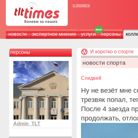
о проекте
новости
экспертное мнение
услуги
персоны
колл
И коротко о спорте
персоны
новости спорта
Спидвей
Ну не везёт мне с
трезвяк попал, т
После 4 заезда п
продолжать, отло
Admin_TLT