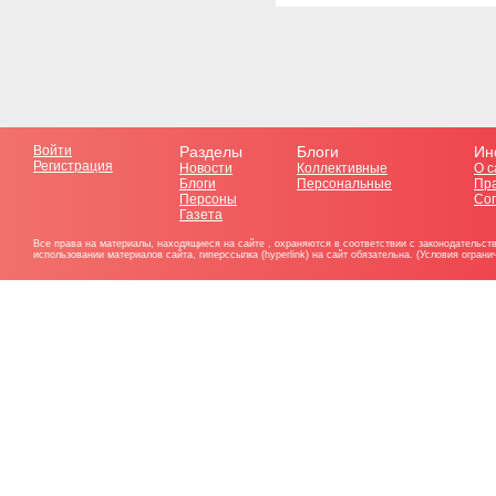
Войти
Разделы
Блоги
Ин
Регистрация
Новости
Коллективные
О с
Блоги
Персональные
Пр
Персоны
Со
Газета
Все права на материалы, находящиеся на сайте , охраняются в соответствии с законодательст
использовании материалов сайта, гиперссылка (hyperlink) на сайт обязательна. (Условия огран