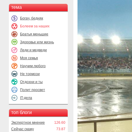
тема
Богач, бедняк
Болеем за наших
Братья меньшие
Здоровье или жизнь
Леди и медведи
Моя семья
Научим любого
Не тормози
Отдохни и ты
Полит просвет
IT-дела
топ блоги
Экспертное мнение
126.60
Сейчас скажу
73.87