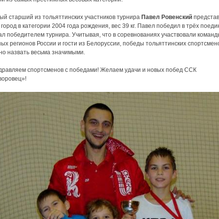
ый старший из тольяттинских участников турнира
Павел Ровенский
предста
город в категории 2004 года рождения, вес 39 кг. Павел победил в трёх поеди
ал победителем турнира. Учитывая, что в соревнованиях участвовали команд
ых регионов России и гости из Белоруссии, победы тольяттинских спортсмен
но назвать весьма значимыми.
дравляем спортсменов с победами! Желаем удачи и новых побед ССК
воровец»!