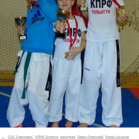
ССК "Суворовец"
,
КПРФ Тольятти
,
молодёжь
,
Павел Ровенский
,
Роман Хасанов
,