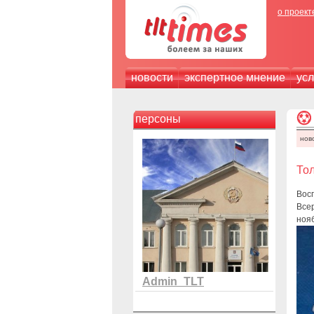
о проект
новости
экспертное мнение
усл
персоны
нов
Тол
Вос
Все
нояб
Admin_TLT