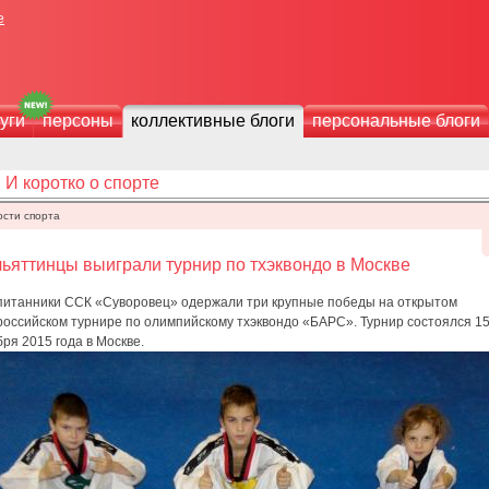
е
уги
персоны
коллективные блоги
персональные блоги
И коротко о спорте
ости спорта
ьяттинцы выиграли турнир по тхэквондо в Москве
питанники ССК «Суворовец» одержали три крупные победы на открытом
российском турнире по олимпийскому тхэквондо «БАРС». Турнир состоялся 1
ря 2015 года в Москве.