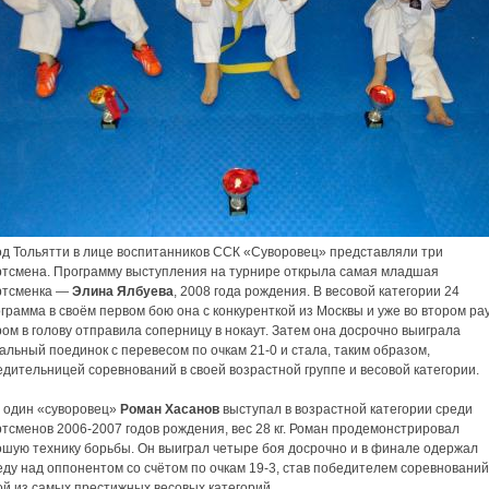
од Тольятти в лице воспитанников ССК «Суворовец» представляли три
ртсмена. Программу выступления на турнире открыла самая младшая
ртсменка —
Элина Ялбуева
, 2008 года рождения. В весовой категории 24
грамма в своём первом бою она с конкуренткой из Москвы и уже во втором ра
ом в голову отправила соперницу в нокаут. Затем она досрочно выиграла
льный поединок с перевесом по очкам 21-0 и стала, таким образом,
дительницей соревнований в своей возрастной группе и весовой категории.
 один «суворовец»
Роман Хасанов
выступал в возрастной категории среди
тсменов 2006-2007 годов рождения, вес 28 кг. Роман продемонстрировал
ошую технику борьбы. Он выиграл четыре боя досрочно и в финале одержал
ду над оппонентом со счётом по очкам 19-3, став победителем соревнований
ой из самых престижных весовых категорий.