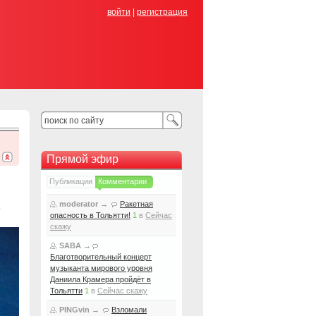
войти
|
регистрация
Прямой эфир
Публикации
Комментарии
moderator
→
Ракетная
5
опасность в Тольятти!
1
в
Сейчас
скажу
SABA
→
Благотворительный концерт
музыканта мирового уровня
Даниила Крамера пройдёт в
Тольятти
1
в
Сейчас скажу
PINGvin
→
Взломали