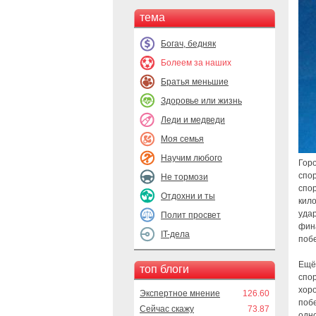
тема
Богач, бедняк
Болеем за наших
Братья меньшие
Здоровье или жизнь
Леди и медведи
Моя семья
Научим любого
Гор
спо
Не тормози
спо
Отдохни и ты
кило
удар
Полит просвет
фина
IT-дела
побе
Ещё
топ блоги
спор
хор
Экспертное мнение
126.60
побе
Сейчас скажу
73.87
одн