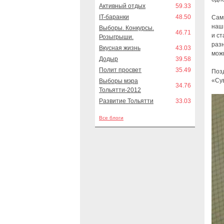
Активный отдых
59.33
IT-баранки
48.50
Сам
наш 
Выборы. Конкурсы.
46.71
и ст
Розыгрыши.
разн
Вкусная жизнь
43.03
мож
Додыр
39.58
Полит просвет
35.49
Поз
«Су
Выборы мэра
34.76
Тольятти-2012
Развитие Тольятти
33.03
Все блоги