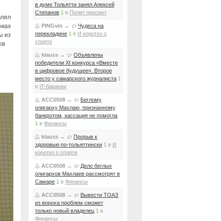
в думе Тольятти занял Алексей
Степанов
1
в
Полит просвет
влял
нках
PINGvin
→
Чудеса на
перекладине
1
в
И коротко о
ы из
спорте
ов
klauss
→
Объявлены
победители XI конкурса «Вместе
в цифровое будущее». Второе
место у самарского журналиста
1
в
IT-баранки
ACC0508
→
Беглому
олигарху Махлаю, признанному
банкротом, кассация не помогла
1
в
Финансы
klauss
→
Прорыв к
здоровью по-тольяттински
1
в
И
коротко о спорте
ACC0508
→
Дело беглых
олигархов Махлаев рассмотрят в
Самаре
1
в
Финансы
ACC0508
→
Вывести ТОАЗ
из вороха проблем сможет
только новый владелец
1
в
Финансы