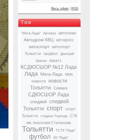
Весь эфир
|
RSS
Тэги
автогонки
"Мега-Лада"
Автоваз
Автодром КВЦ
автокросс
автоспорт
автоспорт
Тольятти
гандбол
Дмитрий
каратэ
Брагин
КСДЮСШОР №12 Лада
Лада
Мега-Лада
ММА
новости
новости
Тольятти
Самара
СДЮСШОР Лада
спидвей
спидвей
спорт
Тольятти
спорт
Тольятти
СТК
стадион Торпедо
им. Анатолия Степанова
Тольятти
ТСТК "Лада"
футбол
ХК "Лада"