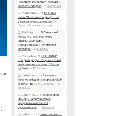
Telegram: как вернуть аккаунт и
наказать злодеев
1
в
IT-баранки
moderator
→
Большие
гонки УАЗов можно увидеть на
День народного единства
1
в
Автомобиль - не роскошь
PINGvin
→
В Самарской
области открылось новое
адвокатское бюро
"Архангельский, Потёмкин и
партнёры
2
в
Финансы
PINGvin
→
ГК «Солар»:
Средний ущерб от одной утечки
информации составил 5,5 млн
рублей
1
в
IT-баранки
унде
Lero-4-ka
→
Автограф-
сессия звёзд автоспорта пройдёт
в Тольятти
1
в
Автомобиль - не
роскошь
Lero-4-ka
→
Финансовая
помощь на организацию
предпринимательской
деятельности
1
в
Финансы
 в
antidur
→
Вакантное место