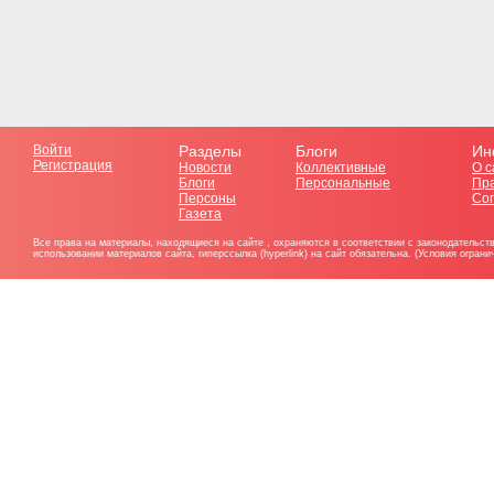
Войти
Разделы
Блоги
Ин
Регистрация
Новости
Коллективные
О с
Блоги
Персональные
Пр
Персоны
Со
Газета
Все права на материалы, находящиеся на сайте , охраняются в соответствии с законодательст
использовании материалов сайта, гиперссылка (hyperlink) на сайт обязательна. (Условия огран