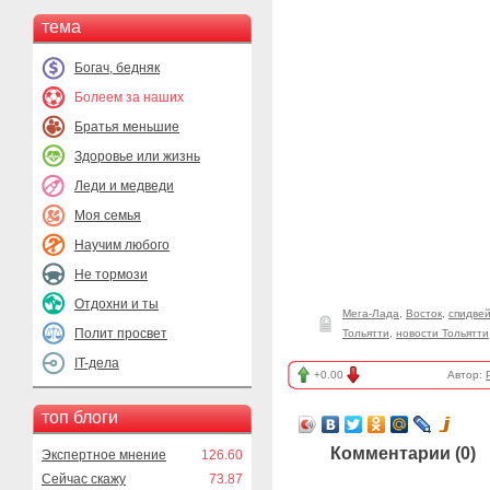
тема
Богач, бедняк
Болеем за наших
Братья меньшие
Здоровье или жизнь
Леди и медведи
Моя семья
Научим любого
Не тормози
Отдохни и ты
Мега-Лада
,
Восток
,
спидвей
Полит просвет
Тольятти
,
новости Тольятти
IT-дела
+0.00
Автор:
топ блоги
Комментарии (
0
)
Экспертное мнение
126.60
Сейчас скажу
73.87