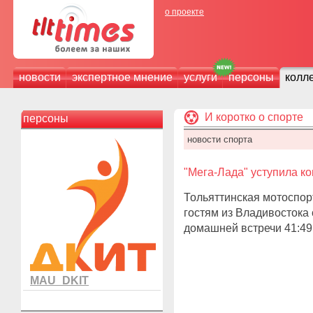
о проекте
новости
экспертное мнение
услуги
персоны
колл
И коротко о спорте
персоны
новости спорта
"Мега-Лада" уступила ко
Тольяттинская мотоспор
гостям из Владивостока 
домашней встречи 41:49
MAU_DKIT