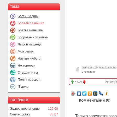
тема
Богач, бедняк
Болеем за наших
Братья меньшие
Здоровье или жизнь
Леди и медведи
Моя семья
Научим любого
Не тормози
спидвей
,
спидвей Тольятти
Степанова
Отдохни и ты
Полит просвет
+4.00
Автор:
P
IT-дела
топ блоги
Комментарии (
0
)
Экспертное мнение
126.60
Сейчас скажу
73.87
Только зарегистриров