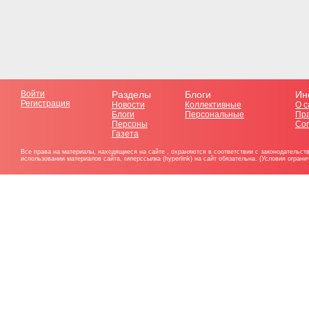
Войти
Разделы
Блоги
Ин
Регистрация
Новости
Коллективные
О с
Блоги
Персональные
Пр
Персоны
Со
Газета
Все права на материалы, находящиеся на сайте , охраняются в соответствии с законодательст
использовании материалов сайта, гиперссылка (hyperlink) на сайт обязательна. (Условия огран