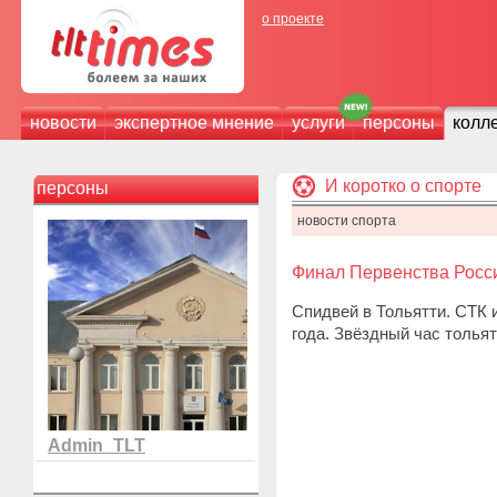
о проекте
новости
экспертное мнение
услуги
персоны
колл
И коротко о спорте
персоны
новости спорта
Финал Первенства Росс
Спидвей в Тольятти. СТК 
года. Звёздный час толья
Admin_TLT