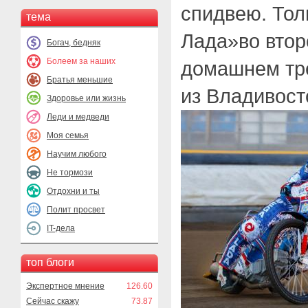
спидвею. Тол
тема
Лада»во втор
Богач, бедняк
Болеем за наших
домашнем тр
Братья меньшие
из Владивост
Здоровье или жизнь
Леди и медведи
Моя семья
Научим любого
Не тормози
Отдохни и ты
Полит просвет
IT-дела
топ блоги
Экспертное мнение
126.60
Сейчас скажу
73.87