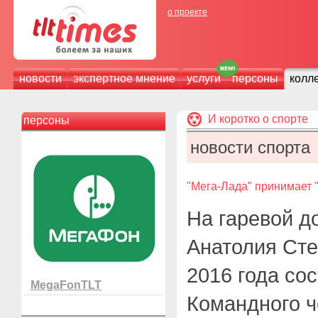
о проекте
новости
экспертное мнение
услуги
персоны
колл
И коротко о спорте
персоны
новости спорта
"Мега-Лада" принимает 
На гаревой д
Анатолия Сте
2016 года сос
MegaFonTLT
Командного ч