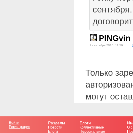
сентября.
договорит
PINGvin
2 сентября 2016, 11:59
Только зар
авторизова
могут оста
Войти
Разделы
Блоги
Ин
Регистрация
Новости
Коллективные
О с
Блоги
Персональные
Пр