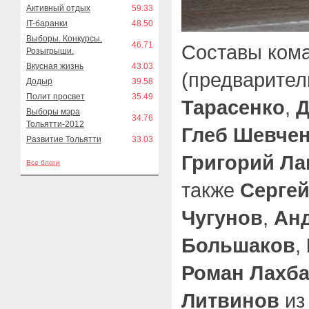
Активный отдых
59.33
IT-баранки
48.50
Выборы. Конкурсы.
46.71
Составы кома
Розыгрыши.
Вкусная жизнь
43.03
(предварител
Додыр
39.58
Полит просвет
35.49
Тарасенко
,
Д
Выборы мэра
34.76
Тольятти-2012
Глеб Шевче
Развитие Тольятти
33.03
Григорий Ла
Все блоги
также
Сергей
Чугунов
,
Ан
Большаков
,
Роман Лахб
Литвинов
из