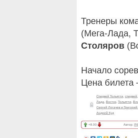
Тренеры ком
(Мега-Лада, 
Столяров
(Во
Начало сорев
Цена билета –
Спидвей Тольятти
,
спидвей
Лада
,
Восток
,
Тольятти
,
Вл
Сергей Логачев и Григорий
Андрей Куд
+8.00
Автор:
PI