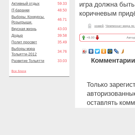
игра должна быть 
Активный отдых
59.33
IT-баранки
48.50
коричневым придё
Выборы. Конкурсы.
46.71
Розыгрыши.
хоккей
,
Чемпионат мира по
Вкусная жизнь
43.03
Додыр
39.58
+9.00
Авто
Полит просвет
35.49
Выборы мэра
34.76
Тольятти-2012
Комментарии
Развитие Тольятти
33.03
Все блоги
Только зарегис
авторизованные
оставлять комм