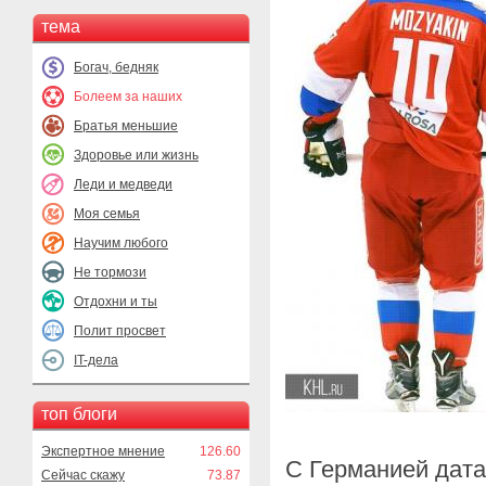
тема
Богач, бедняк
Болеем за наших
Братья меньшие
Здоровье или жизнь
Леди и медведи
Моя семья
Научим любого
Не тормози
Отдохни и ты
Полит просвет
IT-дела
топ блоги
Экспертное мнение
126.60
С Германией дата
Сейчас скажу
73.87