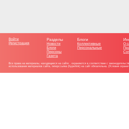
Войти
Разделы
Блоги
Ин
Регистрация
Новости
Коллективные
О с
Блоги
Персональные
Пр
Персоны
Со
Газета
Все права на материалы, находящиеся на сайте , охраняются в соответствии с законодательст
использовании материалов сайта, гиперссылка (hyperlink) на сайт обязательна. (Условия огран