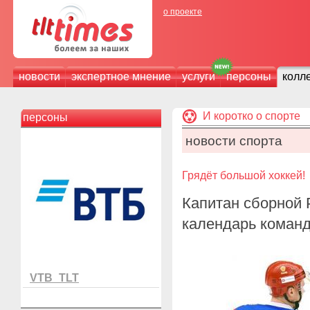
о проекте
новости
экспертное мнение
услуги
персоны
колл
И коротко о спорте
персоны
новости спорта
Грядёт большой хоккей!
Капитан сборной 
календарь команд
VTB_TLT