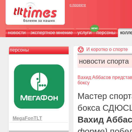
о проекте
новости
экспертное мнение
услуги
персоны
колл
И коротко о спорте
персоны
новости спорта
Вахид Аббасов представ
боксу
Мастер спорт
бокса СДЮСШ
Вахид Абба
MegaFonTLT
форме)
побед