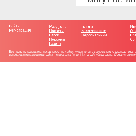
Войти
Разделы
Блоги
Ин
Регистрация
Новости
Коллективные
О с
Блоги
Персональные
Пр
Персоны
Со
Газета
Все права на материалы, находящиеся на сайте , охраняются в соответствии с законодательст
использовании материалов сайта, гиперссылка (hyperlink) на сайт обязательна. (Условия огран