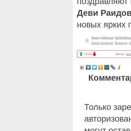
поздравляют 
Деви Раидов
новых ярких 
Вахид Аббасов
,
Vahid Abba
бокса Тольятти
,
Тольятти
,
К
+8.00
Автор:
mod
Коммента
Только зар
авторизова
могут оста