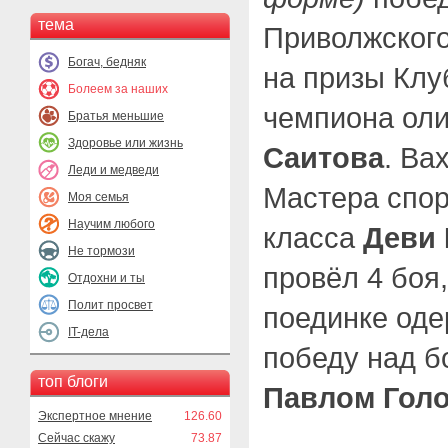
тема
Приволжского
Богач, бедняк
на призы Клу
Болеем за наших
чемпиона ол
Братья меньшие
Здоровье или жизнь
Саитова
. Ва
Леди и медведи
Мастера спо
Моя семья
Научим любого
класса
Деви 
Не тормози
провёл 4 боя
Отдохни и ты
Полит просвет
поединке оде
IT-дела
победу над б
топ блоги
Павлом Гол
Экспертное мнение
126.60
Сейчас скажу
73.87