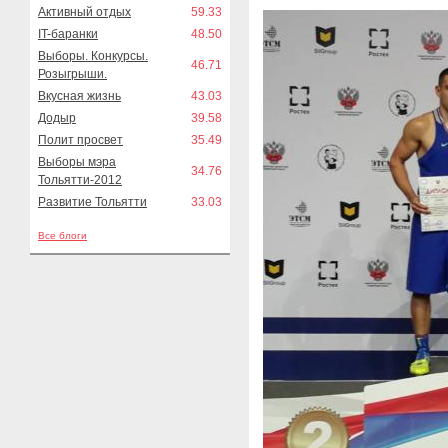
Активный отдых
59.33
IT-баранки
48.50
Выборы. Конкурсы.
46.71
Розыгрыши.
Вкусная жизнь
43.03
Додыр
39.58
Полит просвет
35.49
Выборы мэра
34.76
Тольятти-2012
Развитие Тольятти
33.03
Все блоги