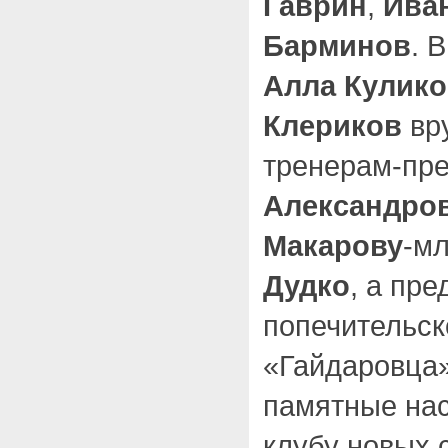
Гаврин
,
Ива
Барминов
. 
Алла Кулико
Клериков
вр
тренерам-пр
Александро
Макарову
-м
Дудко
, а пр
попечительск
«Гайдаровца
памятные нас
клубу новых 