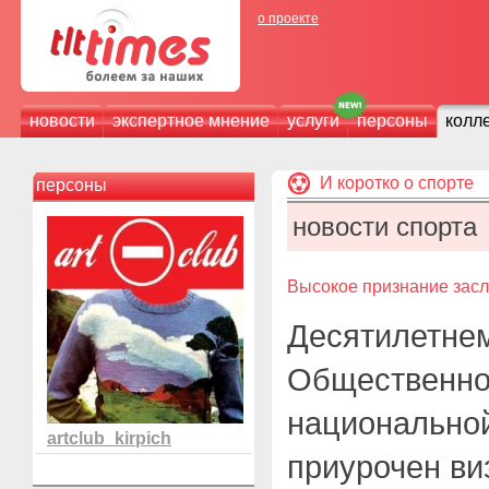
о проекте
новости
экспертное мнение
услуги
персоны
колл
И коротко о спорте
персоны
новости спорта
Высокое признание засл
Десятилетне
Общественно
национально
artclub_kirpich
приурочен ви