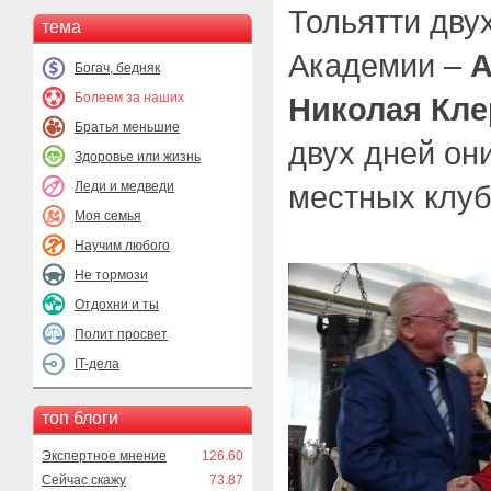
Тольятти дву
тема
Академии –
А
Богач, бедняк
Болеем за наших
Николая Кле
Братья меньшие
двух дней он
Здоровье или жизнь
Леди и медведи
местных клуб
Моя семья
Научим любого
Не тормози
Отдохни и ты
Полит просвет
IT-дела
топ блоги
Экспертное мнение
126.60
Сейчас скажу
73.87