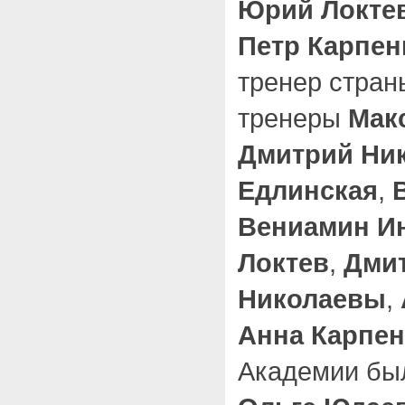
Юрий Локте
Петр Карпен
тренер стра
тренеры
Мак
Дмитрий Ни
Едлинская
,
Вениамин И
Локтев
,
Дмит
Николаевы
,
Анна Карпе
Академии бы