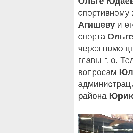
Ольге Юдае
спортивному
Агишеву
и ег
спорта
Ольге
через помощ
главы г. о. Т
вопросам
Юл
администраци
района
Юрию