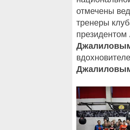
отмечены ве
тренеры клуб
президентом
Джалиловы
вдохновител
Джалиловы