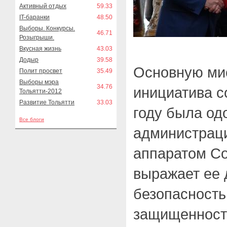
Активный отдых
59.33
IT-баранки
48.50
Выборы. Конкурсы.
46.71
Розыгрыши.
Вкусная жизнь
43.03
Додыр
39.58
Основную ми
Полит просвет
35.49
Выборы мэра
34.76
инициатива с
Тольятти-2012
Развитие Тольятти
33.03
году была од
Все блоги
администраци
аппаратом Со
выражает ее 
безопасность
защищенност