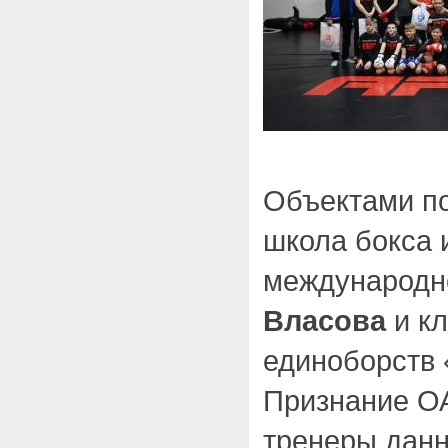
Объектами п
школа бокса 
международн
Власова
и кл
единоборств 
Признание О
тренеры данн