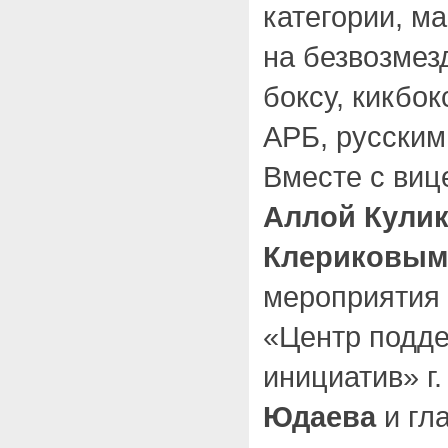
категории, м
на безвозмез
боксу, кикбок
АРБ, русским
Вместе с ви
Аллой Кули
Клериковым
мероприятия 
«Центр подд
инициатив» г.
Юдаева
и гл