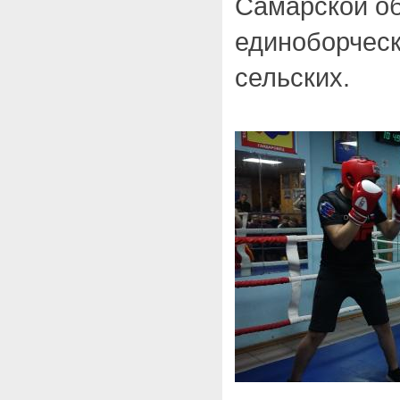
Самарской об
единоборческ
сельских.