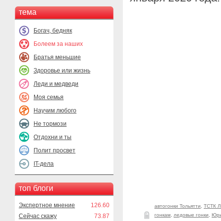
тема
Богач, бедняк
Болеем за наших
Братья меньшие
Здоровье или жизнь
Леди и медведи
Моя семья
Научим любого
Не тормози
Отдохни и ты
Полит просвет
IT-дела
топ блоги
Экспертное мнение
126.60
автогонки Тольятти
,
ТСТК 
гонкам
,
ледовые гонки
,
Юри
Сейчас скажу
73.87