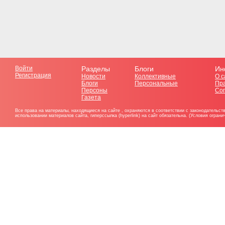
Войти
Разделы
Блоги
Ин
Регистрация
Новости
Коллективные
О с
Блоги
Персональные
Пр
Персоны
Со
Газета
Все права на материалы, находящиеся на сайте , охраняются в соответствии с законодательст
использовании материалов сайта, гиперссылка (hyperlink) на сайт обязательна. (Условия огран