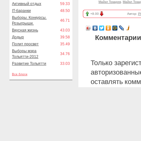
Майкл Токарев
,
Майкл Тока
Активный отдых
59.33
IT-баранки
48.50
+8.00
Автор:
P
Выборы. Конкурсы.
46.71
Розыгрыши.
Вкусная жизнь
43.03
Комментарии
Додыр
39.58
Полит просвет
35.49
Выборы мэра
34.76
Тольятти-2012
Только зарегис
Развитие Тольятти
33.03
авторизованные
Все блоги
оставлять комм