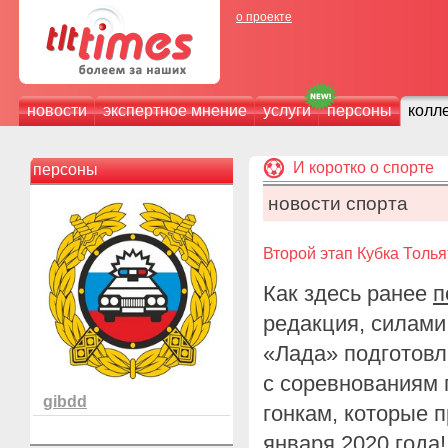
о проекте
новости
экспертное мнение
услуги
персоны
колл
И коротко о спорте
персоны
новости спорта
Второй этап Кубка Толья
Как здесь ранее
п
редакция, силами
«Лада» подготов
с соревнованиям
gibdd
гонкам, которые 
января 2020 года!