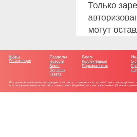
Только зар
авторизова
могут оста
Войти
Разделы
Блоги
Ин
Регистрация
Новости
Коллективные
О с
Блоги
Персональные
Пр
Персоны
Со
Газета
Все права на материалы, находящиеся на сайте , охраняются в соответствии с законодательст
использовании материалов сайта, гиперссылка (hyperlink) на сайт обязательна. (Условия огран