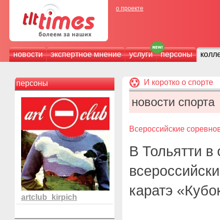
о проекте
новости
экспертное мнение
услуги
персоны
колл
И коротко о спорте
персоны
новости спорта
Всероссийские соревнов
В Тольятти в
всероссийски
каратэ «Кубо
artclub_kirpich