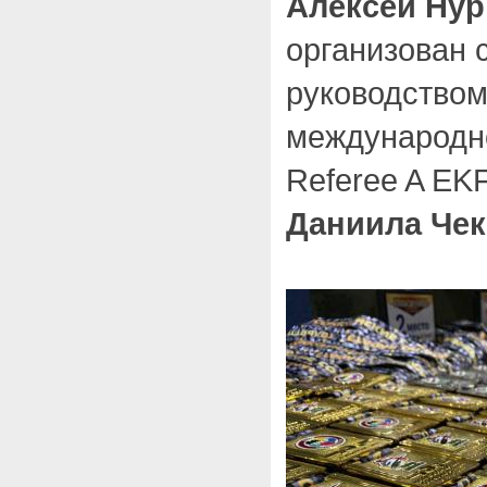
Алексей Нур
организован 
руководство
международно
Referee A EK
Даниила Че