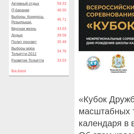
Активный отдых
59.33
IT-баранки
48.50
Выборы. Конкурсы.
46.71
Розыгрыши.
Вкусная жизнь
43.03
Додыр
39.58
Полит просвет
35.49
Выборы мэра
34.76
Тольятти-2012
Развитие Тольятти
33.03
Все блоги
«Кубок Дружб
масштабных т
календаря в 