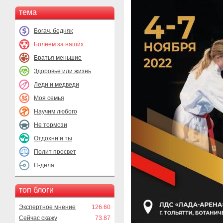
тема
Богач, бедняк
Болеем за наших
Братья меньшие
Здоровье или жизнь
Леди и медведи
Моя семья
Научим любого
Не тормози
Отдохни и ты
Полит просвет
IT-дела
топ блоги
Экспертное мнение
126.60
Сейчас скажу
73.87