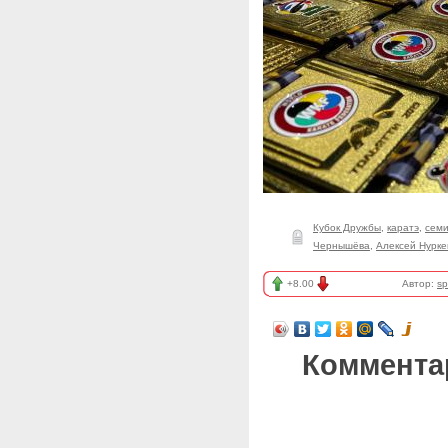
Кубок Дружбы
,
каратэ
,
семи
Чернышёва
,
Алексей Нурке
+8.00
Автор:
sp
Коммента