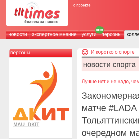
о проекте
новости
экспертное мнение
услуги
персоны
колл
И коротко о спорте
персоны
новости спорта
Лучше нет и не надо, чем
Закономерная
матче #LADA
Тольяттински
MAU_DKIT
очередном ма