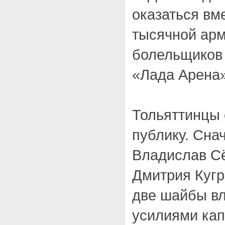
оказаться вме
тысячной арм
болельщиков 
«Лада Арена»
Тольяттинцы 
публику. Сна
Владислав С
Дмитрия Куг
две шайбы вл
усилиями кап