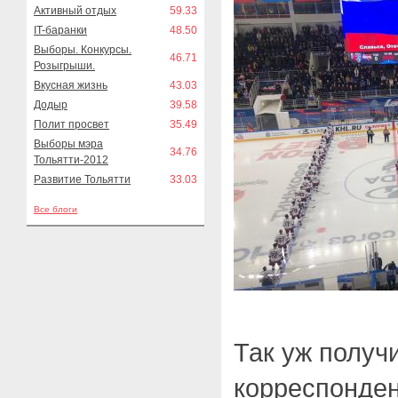
Активный отдых
59.33
IT-баранки
48.50
Выборы. Конкурсы.
46.71
Розыгрыши.
Вкусная жизнь
43.03
Додыр
39.58
Полит просвет
35.49
Выборы мэра
34.76
Тольятти-2012
Развитие Тольятти
33.03
Все блоги
Так уж получи
корреспонден