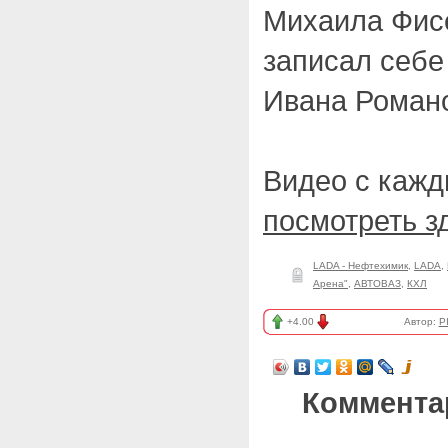
Михаила Фисе
записал себе
Ивана Роман
Видео с кажд
посмотреть з
LADA - Нефтехимик
,
LADA
,
Арена"
,
АВТОВАЗ
,
КХЛ
+4.00
Автор:
P
Коммента