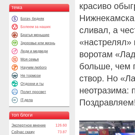
красиво обыг
тема
Нижнекамска
Богач, бедняк
Болеем за наших
сливал, а че
Братья меньшие
«настрелял» 
Здоровье или жизнь
Леди и медведи
воротам «Лад
Моя семья
больше, чем 
Научим любого
створ. Но «Л
Не тормози
Отдохни и ты
неотразима: п
Полит просвет
Поздравляем
IT-дела
топ блоги
Экспертное мнение
126.60
Сейчас скажу
73.87