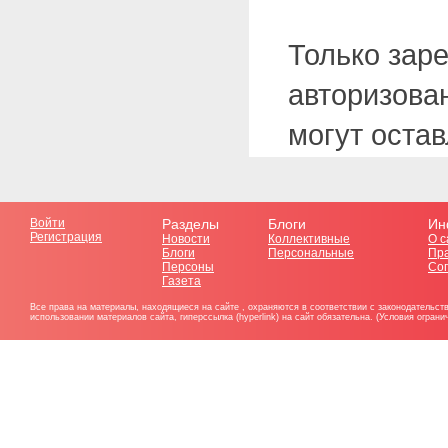
Только зар
авторизова
могут оста
Войти
Разделы
Блоги
Ин
Регистрация
Новости
Коллективные
О с
Блоги
Персональные
Пр
Персоны
Со
Газета
Все права на материалы, находящиеся на сайте , охраняются в соответствии с законодательст
использовании материалов сайта, гиперссылка (hyperlink) на сайт обязательна. (Условия огран