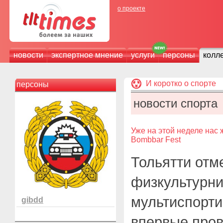
о проекте
новости
экспертное мнение
услуги
персоны
колл
И коротко о спорте
персоны
новости спорта
Уже на этой неделе нас
Bombbar Fest
Тольятти отм
физкультурн
мультиспорт
gibdd
впервые про