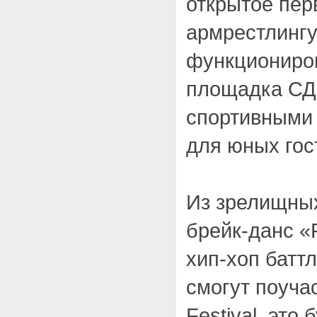
открытое пер
армрестлингу
функциониров
площадка С
спортивными 
для юных гос
Из зрелищны
брейк-данс «
хип-хоп батт
смогут поучас
Festival, это