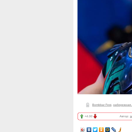
Bombbar Fest
,
набережная 
+4.00
Автор:
s