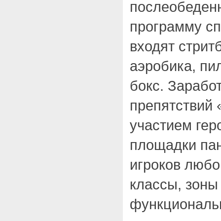
послеобеденн
программу с
входят стритб
аэробика, пил
бокс. Зарабо
препятствий 
участием гер
площадки па
игроков любо
классы, зоны
функциональн