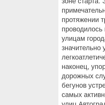
зоне старта. 
примечательн
протяжении т
проводилось 
улицам город
значительно 
легкоатлетич
наконец, упо
дорожных слу
бегунов устр
самых активн
улиц Автогра