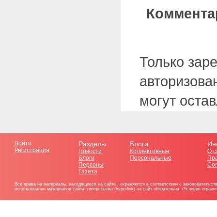
Коммента
Только зар
авторизова
могут оста
Войти
Разделы
Блоги
Ин
Регистрация
Новости
Коллективные
О с
Блоги
Персональные
Пр
Персоны
Со
Газета
Все права на материалы, находящиеся на сайте , охраняются в соответствии с законодательст
использовании материалов сайта, гиперссылка (hyperlink) на сайт обязательна. (Условия огран