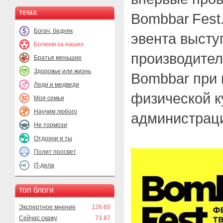
тема
Bombbar Fest
Богач, бедняк
эвента высту
Болеем за наших
производител
Братья меньшие
Здоровье или жизнь
Bombbar при
Леди и медведи
физической к
Моя семья
Научим любого
администраци
Не тормози
Отдохни и ты
Полит просвет
IT-дела
топ блоги
Экспертное мнение
126.60
Сейчас скажу
73.87