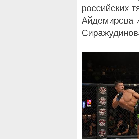
российских т
Айдемирова и
Сиражудинова