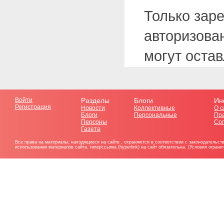
Только зар
авторизова
могут оста
Войти
Разделы
Блоги
Ин
Регистрация
Новости
Коллективные
О с
Блоги
Персональные
Пр
Персоны
Со
Газета
Все права на материалы, находящиеся на сайте , охраняются в соответствии с законодательст
использовании материалов сайта, гиперссылка (hyperlink) на сайт обязательна. (Условия огран