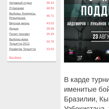
Активный отдых
59.33
IT-баранки
48.50
Выборы. Конкурсы.
46.71
Розыгрыши.
Вкусная жизнь
43.03
Додыр
39.58
Полит просвет
35.49
Выборы мэра
34.76
Тольятти-2012
Развитие Тольятти
33.03
Все блоги
В карде турн
именитые бой
Бразилии, Кы
Узбекистана,