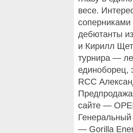
весе. Интерес
соперниками 
дебютанты и
и Кирилл Щет
турнира — л
единоборец, 
RCC Алексан
Предпродажа 
сайте — OP
Генеральный
— Gorilla Ene