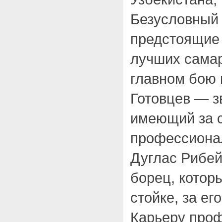
Безусловный
предстоящие 
лучших самар
главном бою 
Готовцев — з
имеющий за 
профессионал
Дуглас Рибе
борец, котор
стойке, за ег
Карьеру про