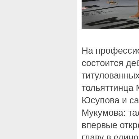
На професси
состоится де
титулованны
тольяттинца
Юсупова и с
Мукумова: та
впервые откр
главу в един