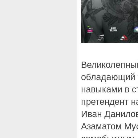
Великолепный
обладающий 
навыками в ст
претендент н
Иван Данилов
Азаматом М