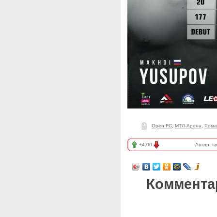
Open FC
,
МТЛ-Арена
,
Рома
+4.00
Автор:
sp
Коммента