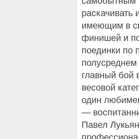
самобытным 
раскачивать и
имеющим в с
финишей и п
поединки по
полусреднем 
главный бой 
весовой кате
один любиме
— воспитанн
Павел Лукьян
профессионал