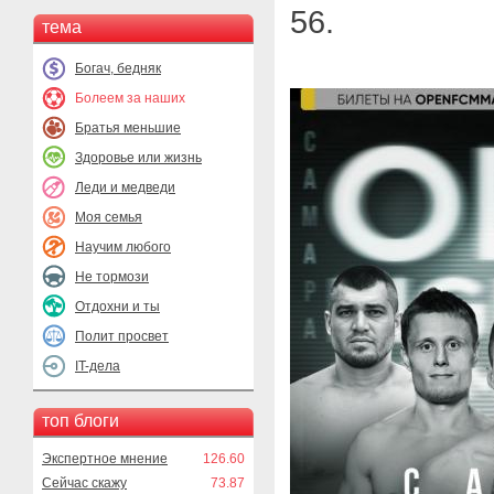
56.
тема
Богач, бедняк
Болеем за наших
Братья меньшие
Здоровье или жизнь
Леди и медведи
Моя семья
Научим любого
Не тормози
Отдохни и ты
Полит просвет
IT-дела
топ блоги
Экспертное мнение
126.60
Сейчас скажу
73.87