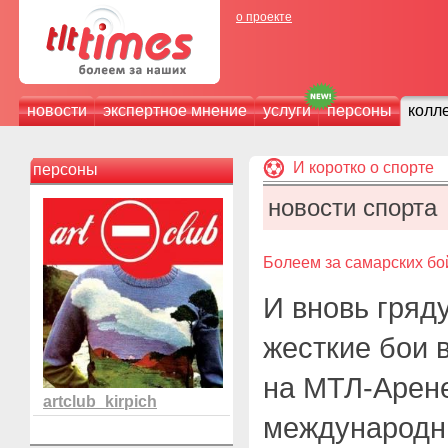
о проекте
новости
экспертное мнение
услуги
персоны
колл
И коротко о спорте
персоны
новости спорта
Болеем за самарских бо
И вновь гряд
жесткие бои 
на МТЛ-Арен
artclub_kirpich
международн