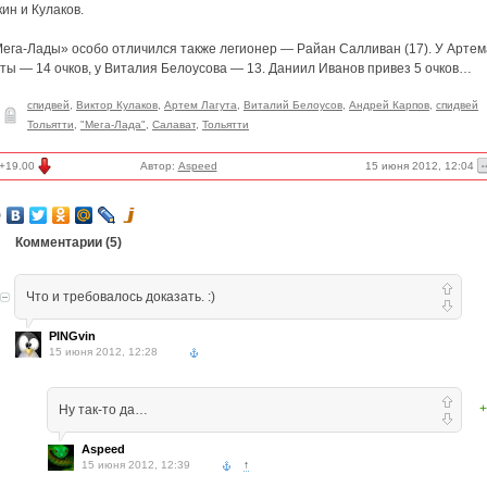
ин и Кулаков.
Мега-Лады» особо отличился также легионер — Райан Салливан (17). У Артем
ты — 14 очков, у Виталия Белоусова — 13. Даниил Иванов привез 5 очков…
спидвей
,
Виктор Кулаков
,
Артем Лагута
,
Виталий Белоусов
,
Андрей Карпов
,
спидвей
Тольятти
,
"Мега-Лада"
,
Салават
,
Тольятти
15 июня 2012, 12:04
+19.00
Автор:
Aspeed
Комментарии (
5
)
Что и требовалось доказать. :)
PINGvin
15 июня 2012, 12:28
+
Ну так-то да…
Aspeed
15 июня 2012, 12:39
↑