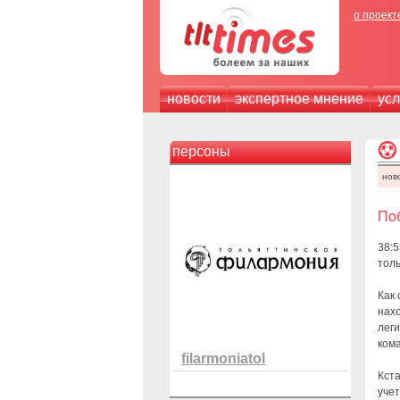
о проект
новости
экспертное мнение
усл
персоны
нов
Поб
38:5
тол
Как 
нах
лег
ком
filarmoniatol
Кста
учет