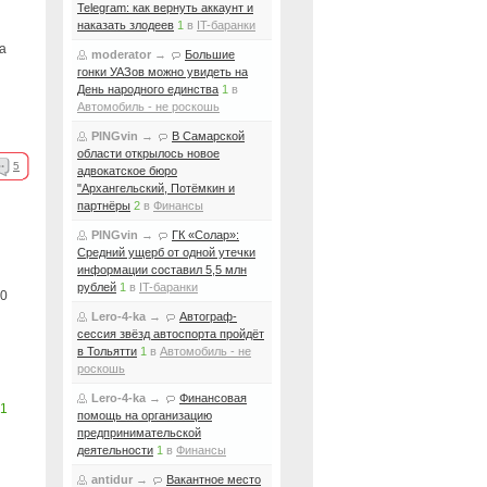
Telegram: как вернуть аккаунт и
наказать злодеев
1
в
IT-баранки
а
moderator
→
Большие
гонки УАЗов можно увидеть на
День народного единства
1
в
Автомобиль - не роскошь
PINGvin
→
В Самарской
области открылось новое
5
адвокатское бюро
"Архангельский, Потёмкин и
партнёры
2
в
Финансы
PINGvin
→
ГК «Солар»:
Средний ущерб от одной утечки
информации составил 5,5 млн
рублей
1
в
IT-баранки
0
Lero-4-ka
→
Автограф-
сессия звёзд автоспорта пройдёт
в Тольятти
1
в
Автомобиль - не
роскошь
Lero-4-ka
→
Финансовая
1
помощь на организацию
предпринимательской
деятельности
1
в
Финансы
antidur
→
Вакантное место