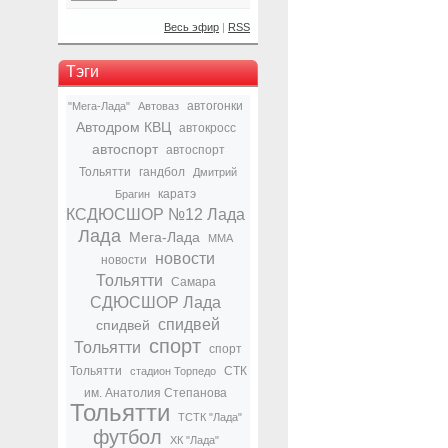
Весь эфир
|
RSS
Тэги
автогонки
"Мега-Лада"
Автоваз
Автодром КВЦ
автокросс
автоспорт
автоспорт
Тольятти
гандбол
Дмитрий
каратэ
Брагин
КСДЮСШОР №12 Лада
Лада
Мега-Лада
ММА
новости
новости
Тольятти
Самара
СДЮСШОР Лада
спидвей
спидвей
спорт
Тольятти
спорт
Тольятти
СТК
стадион Торпедо
им. Анатолия Степанова
Тольятти
ТСТК "Лада"
футбол
ХК "Лада"