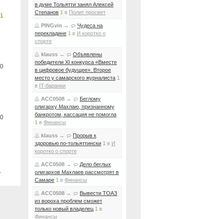
в думе Тольятти занял Алексей
Степанов
1
в
Полит просвет
1
PINGvin
→
Чудеса на
перекладине
1
в
И коротко о
спорте
klauss
→
Объявлены
победители XI конкурса «Вместе
0
в цифровое будущее». Второе
место у самарского журналиста
1
в
IT-баранки
ACC0508
→
Беглому
олигарху Махлаю, признанному
банкротом, кассация не помогла
0
1
в
Финансы
klauss
→
Прорыв к
здоровью по-тольяттински
1
в
И
коротко о спорте
ACC0508
→
Дело беглых
ь
олигархов Махлаев рассмотрят в
Самаре
1
в
Финансы
ACC0508
→
Вывести ТОАЗ
из вороха проблем сможет
только новый владелец
1
в
Финансы