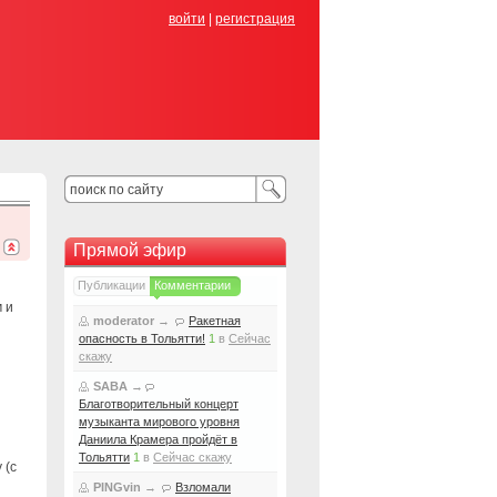
войти
|
регистрация
Прямой эфир
Публикации
Комментарии
 и
moderator
→
Ракетная
опасность в Тольятти!
1
в
Сейчас
скажу
SABA
→
Благотворительный концерт
музыканта мирового уровня
Даниила Крамера пройдёт в
Тольятти
1
в
Сейчас скажу
 (с
PINGvin
→
Взломали