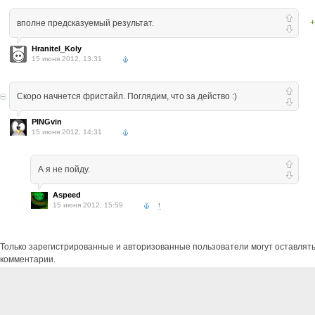
+
вполне предсказуемый результат.
Hranitel_Koly
15 июня 2012, 13:31
Скоро начнется фристайл. Поглядим, что за действо :)
PINGvin
15 июня 2012, 14:31
А я не пойду.
Aspeed
15 июня 2012, 15:59
↑
Только зарегистрированные и авторизованные пользователи могут оставлят
комментарии.