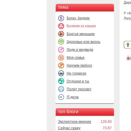
Дарк
тема
У «
Богач, бедняк
Лагу
Болеем за наших
Братья меньшие
Здоровье или жизнь
Леди и медведи
Моя семья
Научим любого
Не тормози
Отдохни и ты
Полит просвет
IT-дела
топ блоги
Экспертное мнение
126.60
Сейчас скажу
73.87