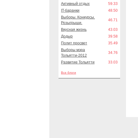
Активный отдых
59.33
IT-баранки
48.50
Выборы. Конкурсы.
46.71
Розыгрыши.
Вкусная жизнь
43.03
Додыр
39.58
Полит просвет
35.49
Выборы мэра
34.76
Тольятти-2012
Развитие Тольятти
33.03
Все блоги