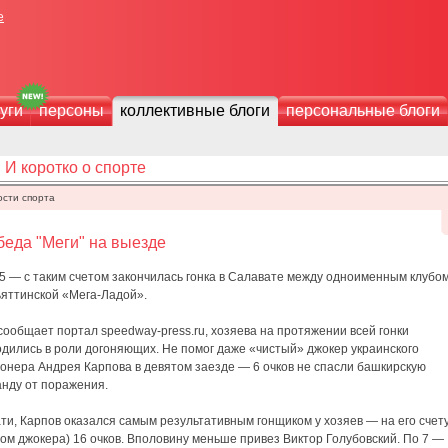
е
уги
персоны
коллективные блоги
персональные блоги
И коротко о спорте
ости спорта
еда "Меги" на выезде
5 — с таким счетом закончилась гонка в Салавате между одноименным клубом
ьяттинской «Мега-Ладой».
сообщает портал speedway-press.ru, хозяева на протяжении всей гонки
одились в роли догоняющих. Не помог даже «чистый» джокер украинского
ионера Андрея Карпова в девятом заезде — 6 очков не спасли башкирскую
анду от поражения.
ти, Карпов оказался самым результативным гонщиком у хозяев — на его счету
ом джокера) 16 очков. Вполовину меньше привез Виктор Голубовский. По 7 —