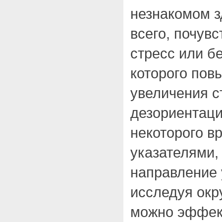
незнакомом з
всего, почув
стресс или б
которого пов
увеличения с
дезориентаци
некоторого в
указателями,
направление 
исследуя окр
можно эффект