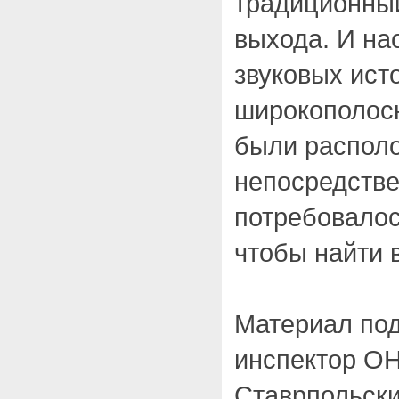
традиционный
выхода. И на
звуковых ист
широкополосн
были распол
непосредстве
потребовалос
чтобы найти 
Материал под
инспектор ОНД
Ставрпольски