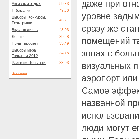
даже при отн
Активный отдых
59.33
IT-баранки
48.50
уровне задым
Выборы. Конкурсы.
46.71
Розыгрыши.
сразу же ста
Вкусная жизнь
43.03
Додыр
39.58
помещений та
Полит просвет
35.49
Выборы мэра
зонах с боль
34.76
Тольятти-2012
Развитие Тольятти
33.03
визуальных п
Все блоги
аэропорт или
Самое эффек
названной п
использовани
люди могут е