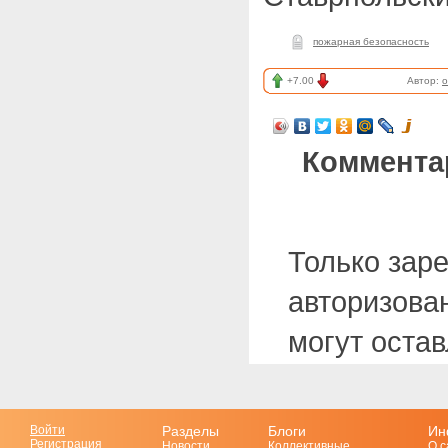
пожарная безопасность
+7.00
Автор:
o
Коммента
Только зар
авторизова
могут оста
Войти
Разделы
Блоги
Ин
Регистрация
Новости
Коллективные
О с