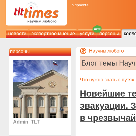
о проекте
новости
экспертное мнение
услуги
персоны
колл
Научим любого
персоны
Блог темы Нау
Что нужно знать о путях
Новейшие те
эвакуации. 
в чрезвычай
Admin_TLT