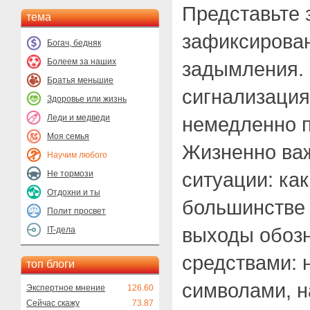
Представьте 
тема
зафиксирова
Богач, бедняк
Болеем за наших
задымления. 
Братья меньшие
сигнализация
Здоровье или жизнь
Леди и медведи
немедленно п
Моя семья
Жизненно важ
Научим любого
ситуации: как
Не тормози
Отдохни и ты
большинстве
Полит просвет
выходы обоз
IT-дела
средствами: 
топ блоги
символами, н
Экспертное мнение
126.60
Сейчас скажу
73.87