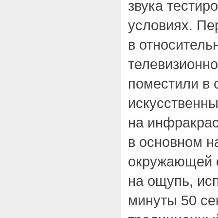
звука тестир
условиях. Пе
в относитель
телевизионно
поместили в 
искусственн
на инфракрас
в основном н
окружающей о
на ощупь, ис
минуты 50 се