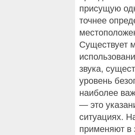
присущую одн
точнее опред
местоположен
Существует 
использован
звука, сущес
уровень безо
наиболее ва
— это указан
ситуациях. Н
применяют в 