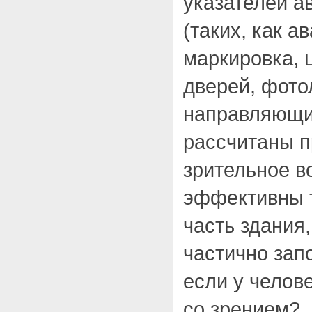
указателей а
(таких, как 
маркировка, 
дверей, фот
направляющие
рассчитаны п
зрительное в
эффективны т
часть здания
частично зап
если у челов
со зрением?