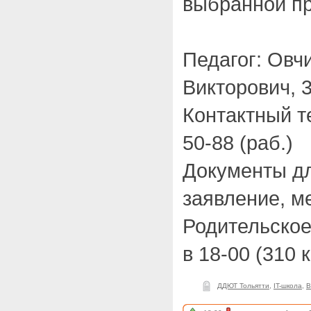
выбранной п
Педагог: Овч
Викторович, 3
Контактный тел
50-88 (раб.)
Документы дл
заявление, ме
Родительское
в 18-00 (310 к
ДДЮТ Тольятти
,
IT-школа
,
В