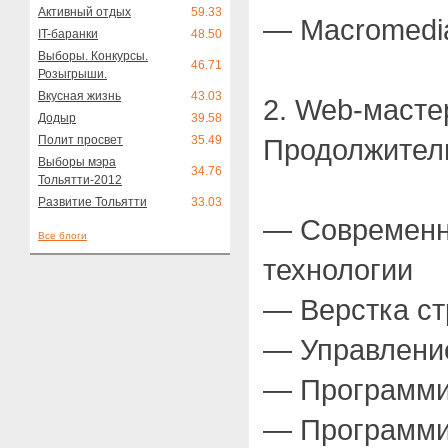
Активный отдых
59.33
— Macromedia
IT-баранки
48.50
Выборы. Конкурсы.
46.71
Розыгрыши.
Вкусная жизнь
43.03
2. Web-масте
Додыр
39.58
Полит просвет
35.49
Продолжитель
Выборы мэра
34.76
Тольятти-2012
Развитие Тольятти
33.03
— Современн
Все блоги
технологии
— Верстка ст
— Управлени
— Программир
— Программи