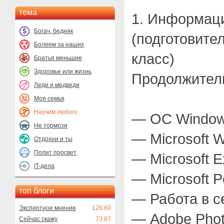
тема
1. Информац
Богач, бедняк
(подготовите
Болеем за наших
класс)
Братья меньшие
Здоровье или жизнь
Продолжитель
Леди и медведи
Моя семья
Научим любого
— ОС Windo
Не тормози
— Microsoft 
Отдохни и ты
Полит просвет
— Microsoft E
IT-дела
— Microsoft P
топ блоги
— Работа в с
Экспертное мнение
126.60
— Adobe Pho
Сейчас скажу
73.87