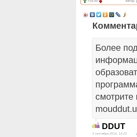
+18.00
Автор:
Коммента
Более по
информац
образова
программ
смотрите 
mouddut.u
DDUT
3 сентября 2014, 14:23