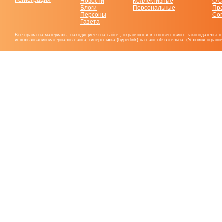
Регистрация
Новости
Коллективные
О с
Блоги
Персональные
Пр
Персоны
Со
Газета
Все права на материалы, находящиеся на сайте , охраняются в соответствии с законодательст
использовании материалов сайта, гиперссылка (hyperlink) на сайт обязательна. (Условия огран