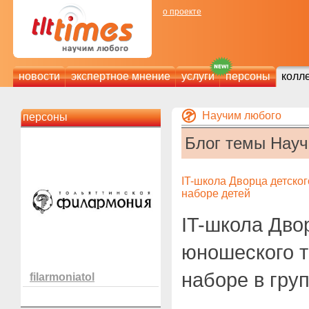
о проекте
новости
экспертное мнение
услуги
персоны
колл
Научим любого
персоны
Блог темы Нау
IT-школа Дворца детско
наборе детей
IT-школа Дво
юношеского т
наборе в гру
filarmoniatol