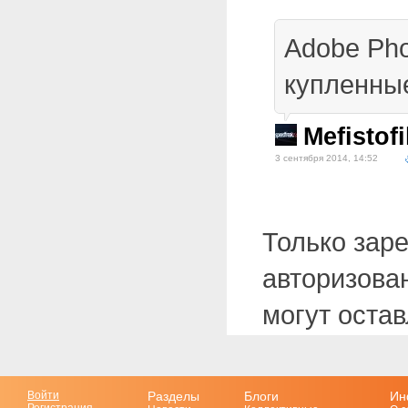
Adobe Pho
купленны
Mefistofi
3 сентября 2014, 14:52
Только зар
авторизова
могут оста
Войти
Разделы
Блоги
Ин