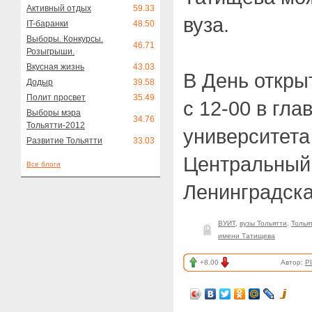
Активный отдых
59.33
вуза.
IT-баранки
48.50
Выборы. Конкурсы.
46.71
Розыгрыши.
Вкусная жизнь
43.03
В День откры
Додыр
39.58
Полит просвет
35.49
с 12-00 в гла
Выборы мэра
34.76
Тольятти-2012
университета
Развитие Тольятти
33.03
Центральный 
Все блоги
Ленинградска
ВУИТ
,
вузы Тольятти
,
Толья
имени Татищева
+8.00
Автор:
P