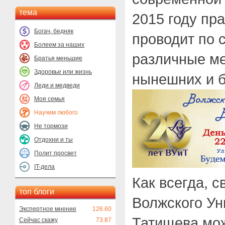
тема
2015 году пра
Богач, бедняк
проводит по 
Болеем за наших
различные м
Братья меньшие
Здоровье или жизнь
нынешних и б
Леди и медведи
Моя семья
Научим любого
Не тормози
Отдохни и ты
Полит просвет
IT-дела
Как всегда, 
топ блоги
Волжского Ун
Экспертное мнение
126.60
Татищева мо
Сейчас скажу
73.87