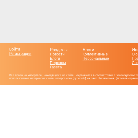
Войти
Разделы
Блоги
Ин
Регистрация
Новости
Коллективные
О с
Блоги
Персональные
Пр
Персоны
Со
Газета
Все права на материалы, находящиеся на сайте , охраняются в соответствии с законодательст
использовании материалов сайта, гиперссылка (hyperlink) на сайт обязательна. (Условия огран