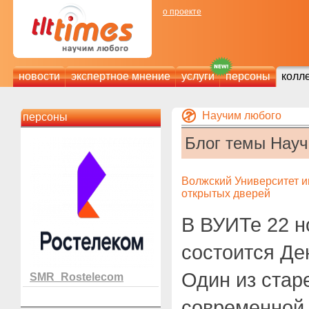
о проекте
новости
экспертное мнение
услуги
персоны
колл
Научим любого
персоны
Блог темы Нау
Волжский Университет и
открытых дверей
В ВУИТе 22 н
состоится Де
Один из стар
SMR_Rostelecom
современной 