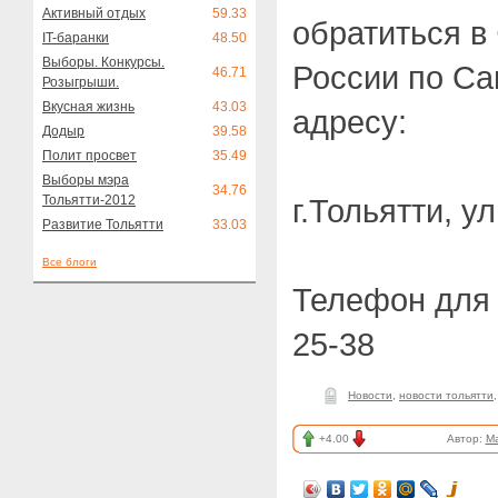
Активный отдых
59.33
обратиться 
IT-баранки
48.50
Выборы. Конкурсы.
России по Са
46.71
Розыгрыши.
Вкусная жизнь
43.03
адресу:
Додыр
39.58
Полит просвет
35.49
Выборы мэра
34.76
Тольятти-2012
г.Тольятти, у
Развитие Тольятти
33.03
Все блоги
Телефон для с
25-38
Новости
,
новости тольятти
+4.00
Автор:
M