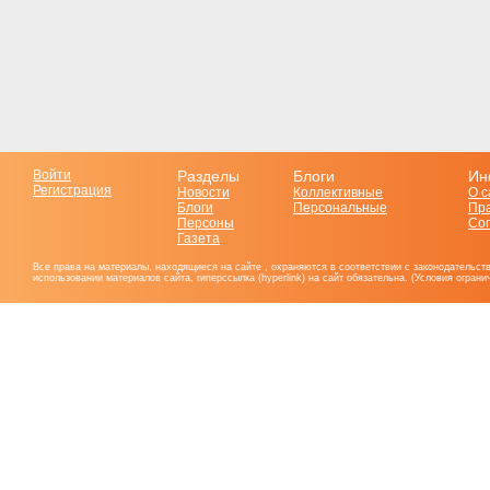
Войти
Разделы
Блоги
Ин
Регистрация
Новости
Коллективные
О с
Блоги
Персональные
Пр
Персоны
Со
Газета
Все права на материалы, находящиеся на сайте , охраняются в соответствии с законодательст
использовании материалов сайта, гиперссылка (hyperlink) на сайт обязательна. (Условия огран