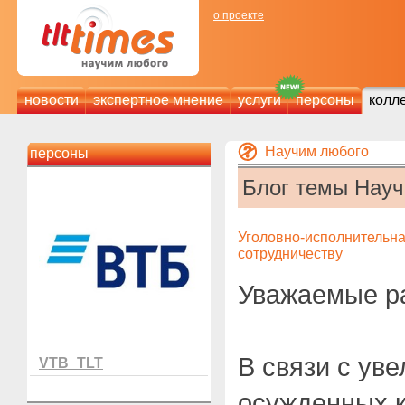
о проекте
новости
экспертное мнение
услуги
персоны
колл
Научим любого
персоны
Блог темы Нау
Уголовно-исполнительна
сотрудничеству
Уважаемые р
В связи с ув
VTB_TLT
осужденных к