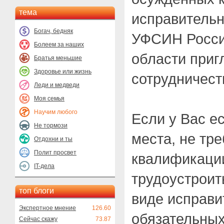
тема
исправитель
Богач, бедняк
УФСИН Росси
Болеем за наших
области приг
Братья меньшие
Здоровье или жизнь
сотрудничест
Леди и медведи
Моя семья
Научим любого
Если у Вас е
Не тормози
места, не тр
Отдохни и ты
Полит просвет
квалификации
IT-дела
трудоустроит
топ блоги
виде исправи
Экспертное мнение
126.60
обязательных
Сейчас скажу
73.87