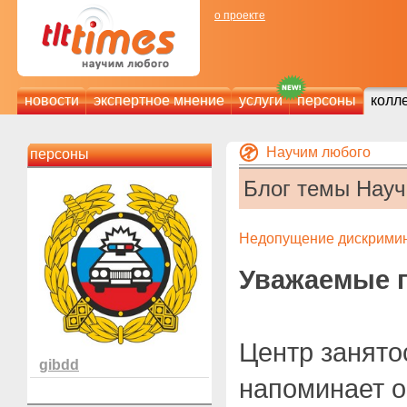
о проекте
новости
экспертное мнение
услуги
персоны
колл
Научим любого
персоны
Блог темы Нау
Недопущение дискримин
Уважаемые г
Центр занято
gibdd
напоминает о