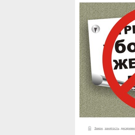
Закон
,
занятость
,
дискрими