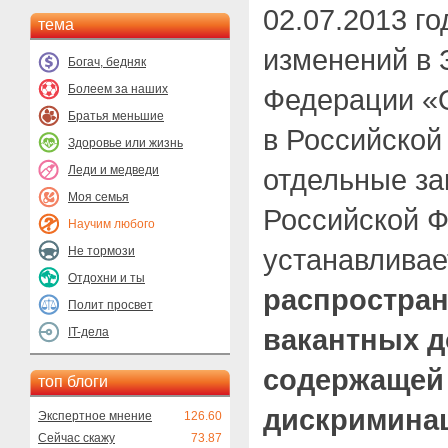
02.07.2013 г
тема
изменений в 
Богач, бедняк
Болеем за наших
Федерации «О
Братья меньшие
в Российской
Здоровье или жизнь
Леди и медведи
отдельные за
Моя семья
Российской Ф
Научим любого
устанавлива
Не тормози
Отдохни и ты
распростра
Полит просвет
вакантных д
IT-дела
содержащей
топ блоги
дискриминац
Экспертное мнение
126.60
Сейчас скажу
73.87