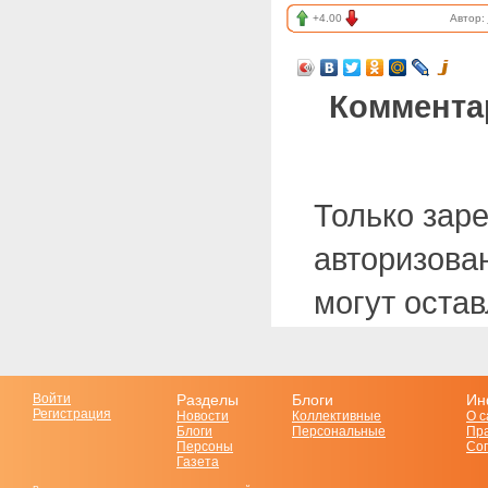
+4.00
Автор:
Коммента
Только зар
авторизова
могут оста
Войти
Разделы
Блоги
Ин
Регистрация
Новости
Коллективные
О с
Блоги
Персональные
Пр
Персоны
Со
Газета