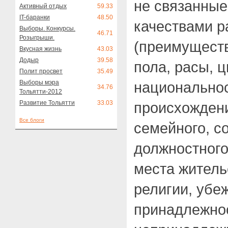
не связанные
Активный отдых
59.33
IT-баранки
48.50
качествами р
Выборы. Конкурсы.
46.71
Розыгрыши.
(преимуществ
Вкусная жизнь
43.03
Додыр
39.58
пола, расы, ц
Полит просвет
35.49
Выборы мэра
национальнос
34.76
Тольятти-2012
Развитие Тольятти
33.03
происхождени
Все блоги
семейного, с
должностного
места житель
религии, убе
принадлежно