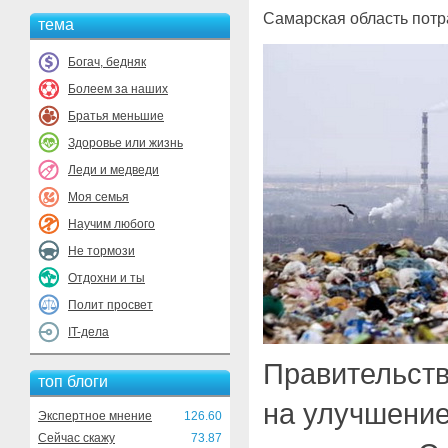
Самарская область потр
тема
Богач, бедняк
Болеем за наших
Братья меньшие
Здоровье или жизнь
Леди и медведи
Моя семья
Научим любого
Не тормози
Отдохни и ты
Полит просвет
IT-дела
Правительств
топ блоги
на улучшение
Экспертное мнение
126.60
Сейчас скажу
73.87