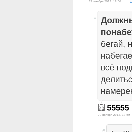
29 ноября 2013, 18:50
Должн
понабе
бегай, 
набегае
всё под
делитьс
намерен
55555
29 ноября 2013, 18:59