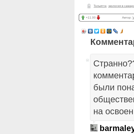
Тольятти
,
экология в самар
+11.00
Автор:
V
Коммента
Странно?
коммента
были пона
обществе
на освоен
barmale