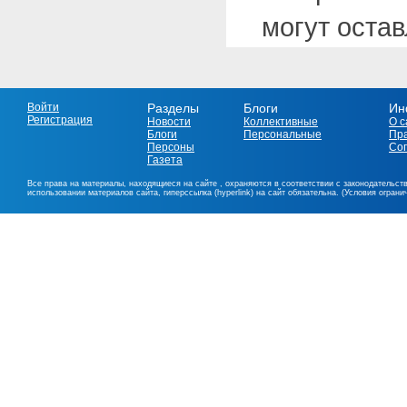
могут оста
Войти
Разделы
Блоги
Ин
Регистрация
Новости
Коллективные
О с
Блоги
Персональные
Пр
Персоны
Со
Газета
Все права на материалы, находящиеся на сайте , охраняются в соответствии с законодательст
использовании материалов сайта, гиперссылка (hyperlink) на сайт обязательна. (Условия огран