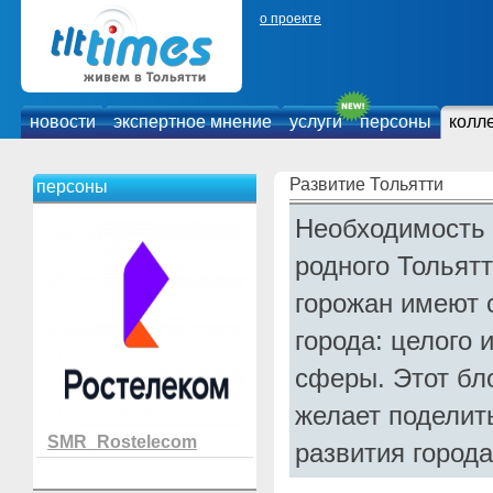
о проекте
новости
экспертное мнение
услуги
персоны
колл
Развитие Тольятти
персоны
Необходимость 
родного Тольятт
горожан имеют 
города: целого 
сферы. Этот бло
желает поделит
SMR_Rostelecom
развития город