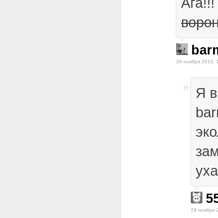
Ага!!
воро
bar
29 ноября 2013, 
Я в
ba
эко
за
уха
5
29 ноября 