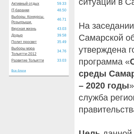
ситуации в С
Активный отдых
59.33
IT-баранки
48.50
Выборы. Конкурсы.
46.71
Розыгрыши.
На заседании
Вкусная жизнь
43.03
Самарской о
Додыр
39.58
Полит просвет
35.49
утверждена г
Выборы мэра
34.76
Тольятти-2012
программа «
Развитие Тольятти
33.03
среды Самар
Все блоги
– 2020 годы
»
служба регио
правительств
Цель
данной 