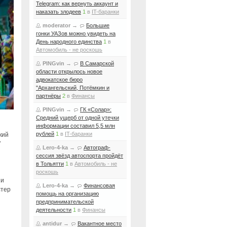
Telegram: как вернуть аккаунт и
наказать злодеев
1
в
IT-баранки
moderator
→
Большие
гонки УАЗов можно увидеть на
День народного единства
1
в
Автомобиль - не роскошь
PINGvin
→
В Самарской
области открылось новое
адвокатское бюро
"Архангельский, Потёмкин и
партнёры
2
в
Финансы
PINGvin
→
ГК «Солар»:
Средний ущерб от одной утечки
информации составил 5,5 млн
рублей
1
в
IT-баранки
кий
7
Lero-4-ka
→
Автограф-
сессия звёзд автоспорта пройдёт
в Тольятти
1
в
Автомобиль - не
роскошь
ии
Lero-4-ka
→
Финансовая
стер
помощь на организацию
предпринимательской
деятельности
1
в
Финансы
antidur
→
Вакантное место