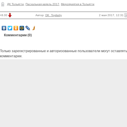
ДК Тольятти
,
Пасхальная капель 2017
,
Мероприятия в Тольятти
2 мая 2017, 12:31
+8.00
Автор:
DK_Togliatty
Комментарии (
0
)
Только зарегистрированные и авторизованные пользователи могут оставлят
комментарии.