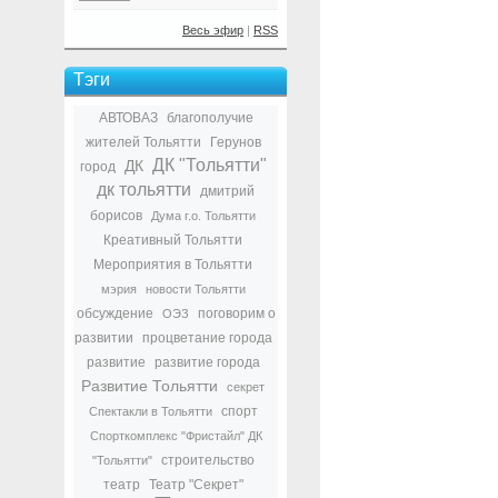
Весь эфир
|
RSS
Тэги
АВТОВАЗ
благополучие
жителей Тольятти
Герунов
ДК "Тольятти"
ДК
город
дк тольятти
дмитрий
борисов
Дума г.о. Тольятти
Креативный Тольятти
Мероприятия в Тольятти
мэрия
новости Тольятти
обсуждение
поговорим о
ОЭЗ
развитии
процветание города
развитие
развитие города
Развитие Тольятти
секрет
спорт
Спектакли в Тольятти
Спорткомплекс "Фристайл" ДК
строительство
"Тольятти"
театр
Театр "Секрет"