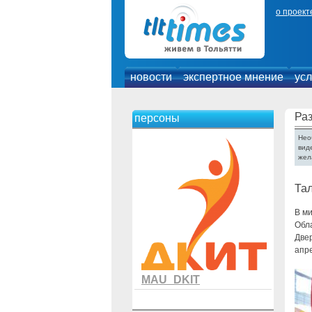
о проект
новости
экспертное мнение
усл
Раз
персоны
Нео
вид
жел
Тал
В ми
Обл
Двер
апр
MAU_DKIT