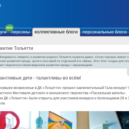
е
уги
персоны
коллективные блоги
персональные блоги
витие Тольятти
бходимость говорить о развитии родного Тольятти назрела давно. Сотни горожан имеют с
ение развития города: целого или какой-то отдельной его сферы. Этот блог создан для тех
ает поделиться своим видением развития города с окружающими.
антливые дети - талантливы во всём!
нувшее воскресенье в ДК «Тольятти» прошел заключительный Гала-концерт V
астного Фестиваля детского и юношеского творчества «Пасхальная капель».
и ДК «Тольятти» были открыты для участников конкурса и болельщиков 28 и 
еля.