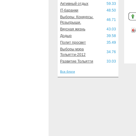
Активный отдых
59.33
IT-баранки
48.50
Выборы. Конкурсы.
46.71
Розыгрыши.
Вкусная жизнь
43.03
Додыр
39.58
Полит просвет
35.49
Выборы мэра
34.76
Тольятти-2012
Развитие Тольятти
33.03
Все блоги