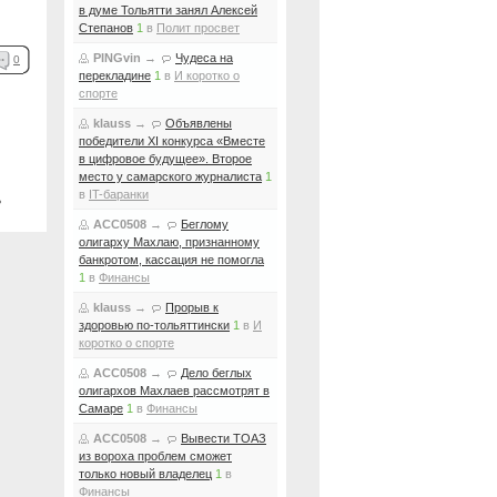
в думе Тольятти занял Алексей
Степанов
1
в
Полит просвет
PINGvin
→
Чудеса на
0
перекладине
1
в
И коротко о
спорте
klauss
→
Объявлены
победители XI конкурса «Вместе
в цифровое будущее». Второе
место у самарского журналиста
1
в
IT-баранки
ь
ACC0508
→
Беглому
олигарху Махлаю, признанному
банкротом, кассация не помогла
1
в
Финансы
klauss
→
Прорыв к
здоровью по-тольяттински
1
в
И
коротко о спорте
ACC0508
→
Дело беглых
олигархов Махлаев рассмотрят в
Самаре
1
в
Финансы
ACC0508
→
Вывести ТОАЗ
из вороха проблем сможет
только новый владелец
1
в
Финансы