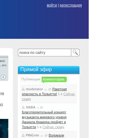
войти
|
регистрация
воё
, кто
Прямой эфир
Публикации
Комментарии
moderator
→
Ракетная
III
опасность в Тольятти!
1
в
Сейчас
скажу
30
SABA
→
Благотворительный концерт
музыканта мирового уровня
Даниила Крамера пройдёт в
Тольятти
1
в
Сейчас скажу
PINGvin
→
Взломали