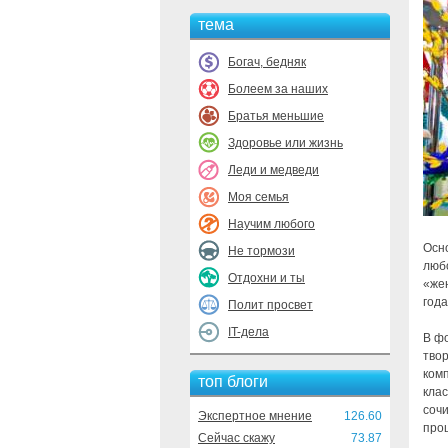
тема
Богач, бедняк
Болеем за наших
Братья меньшие
Здоровье или жизнь
Леди и медведи
Моя семья
Научим любого
Осно
Не тормози
любо
Отдохни и ты
«жен
года
Полит просвет
IT-дела
В ф
твор
ком
топ блоги
кла
соч
Экспертное мнение
126.60
про
Сейчас скажу
73.87