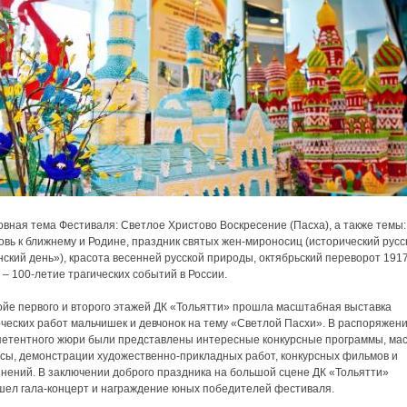
вная тема Фестиваля: Светлое Христово Воскресение (Пасха), а также темы:
вь к ближнему и Родине, праздник святых жен-мироносиц (исторический русс
ский день»), красота весенней русской природы, октябрьский переворот 191
 – 100-летие трагических событий в России.
ойе первого и второго этажей ДК «Тольятти» прошла масштабная выставка
ческих работ мальчишек и девчонок на тему «Светлой Пасхи». В распоряжен
петентного жюри были представлены интересные конкурсные программы, ма
ссы, демонстрации художественно-прикладных работ, конкурсных фильмов и
инений. В заключении доброго праздника на большой сцене ДК «Тольятти»
шел гала-концерт и награждение юных победителей фестиваля.