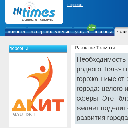
о проекте
новости
экспертное мнение
услуги
персоны
колл
Развитие Тольятти
персоны
Необходимость 
родного Тольятт
горожан имеют 
города: целого 
сферы. Этот бло
желает поделит
MAU_DKIT
развития город