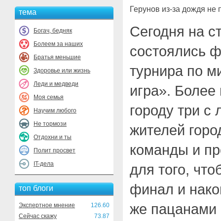
Герунов из-за дождя не
тема
Сегодня на с
Богач, бедняк
Болеем за наших
состоялись 
Братья меньшие
турнира по 
Здоровье или жизнь
Леди и медведи
игра». Более
Моя семья
городу три с
Научим любого
Не тормози
жителей горо
Отдохни и ты
команды и пр
Полит просвет
IT-дела
для того, что
финал и нако
топ блоги
же пацанами 
Экспертное мнение
126.60
Сейчас скажу
73.87