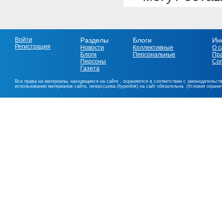
Войти
Разделы
Блоги
Ин
Регистрация
Новости
Коллективные
О с
Блоги
Персональные
Пр
Персоны
Со
Газета
Все права на материалы, находящиеся на сайте , охраняются в соответствии с законодательст
использовании материалов сайта, гиперссылка (hyperlink) на сайт обязательна. (Условия огран