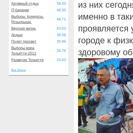
из них сегод
Активный отдых
59.33
IT-баранки
48.50
именно в так
Выборы. Конкурсы.
46.71
Розыгрыши.
проявляется 
Вкусная жизнь
43.03
Додыр
39.58
городе к физк
Полит просвет
35.49
Выборы мэра
здоровому об
34.76
Тольятти-2012
Развитие Тольятти
33.03
Все блоги