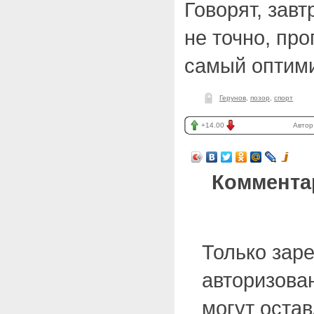
Говорят, завт
не точно, про
самый оптим
Герунов
,
позор
,
спорт
+14.00
Автор
Коммента
Только зар
авторизова
могут оста