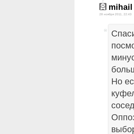
mihail
28 ноября 2011, 22:43
Спас
посмо
мину
больш
Но ес
куфел
сосед
Оппо
выбо