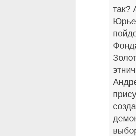
так? 
Юрье
пойде
Фонд
Золот
этнич
Андре
прису
созд
демо
выбор