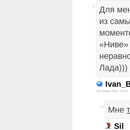
Для мен
из сам
момент
«Ниве» 
неравно
Лада)))
Ivan_
28 ноября 2011, 22:53
Мне
Sil