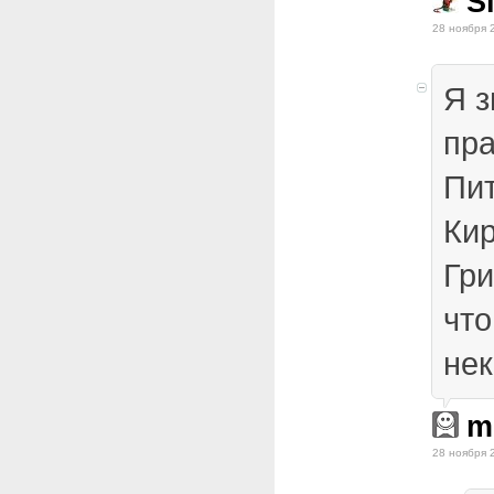
Si
28 ноября 
Я з
пра
Пит
Кир
Гри
чт
нек
m
28 ноября 