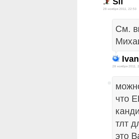
Sil
28 ноября 2011, 22:53
См. в
Миха
Iva
28 ноября 2011, 
можн
что Е
канд
тлт 
это В