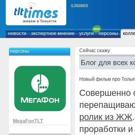
о проекте
новости
экспертное мнение
услуги
персоны
колл
Сейчас скажу
персоны
Блог для всех к
Новый фильм про Толья
Совершенно 
перепащиваю
ролик из ЖЖ
MegaFonTLT
проработки и