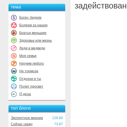
задействован
тема
Богач, бедняк
Болеем за наших
Братья меньшие
Здоровье или жизнь
Леди и медведи
Моя семья
Научим любого
Не тормози
Отдохни и ты
Полит просвет
IT-дела
топ блоги
Экспертное мнение
126.60
Сейчас скажу
73.87