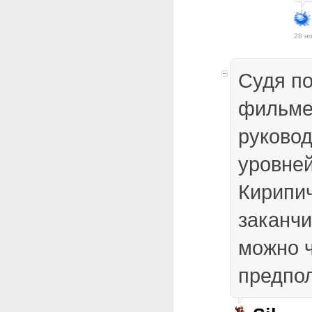
28 но
Судя по
фильме
руковод
уровней
Кирипи
заканчи
можно ч
предпо