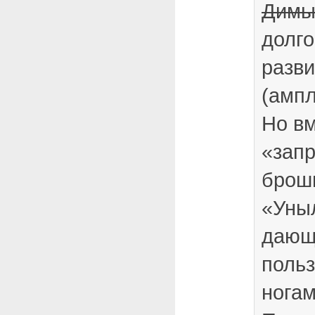
Дим
долго
разв
(ампл
Но вм
«зап
брош
«Уныл
дающ
польз
ногам