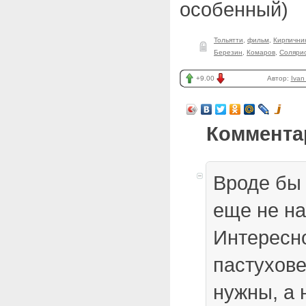
особенный)
Тольятти
,
фильм
,
Кирпични
Березин
,
Комаров
,
Соляри
+9.00
Автор:
Ivan
Коммента
Вроде бы 
еще не н
Интересно
пастухове
нужны, а