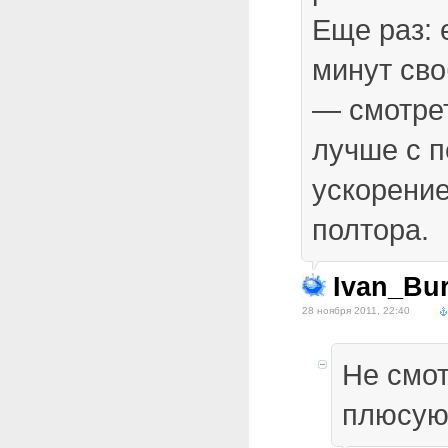
Еще раз: 
минут св
— смотрет
лучше с п
ускорение
полтора.
Ivan_Bur
28 ноября 2011, 22:40
Не смот
плюсую 