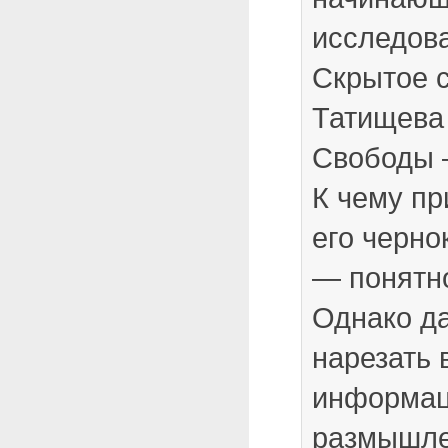
исследов
Скрытое 
Татищева 
Свободы 
К чему пр
его черно
— понятно
Однако д
нарезать 
информац
размышле