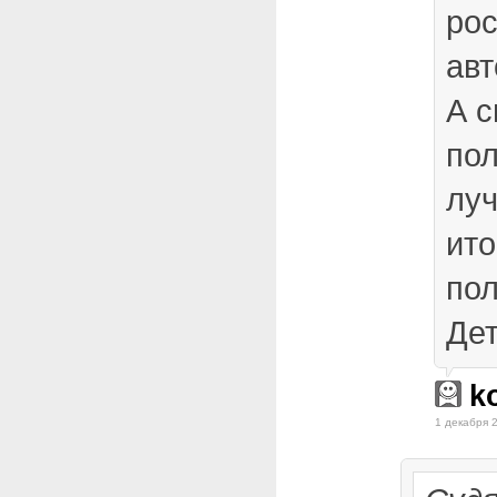
ро
ав
А с
по
луч
ито
по
Дет
k
1 декабря 