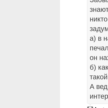
знают
никто
заду
а) в 
печа
он на
б) ка
такой
А вед
интер