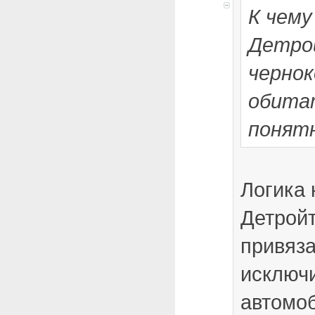
К чему
Детро
черно
обита
понятн
Логика 
Детройт
привяз
исключи
автомо