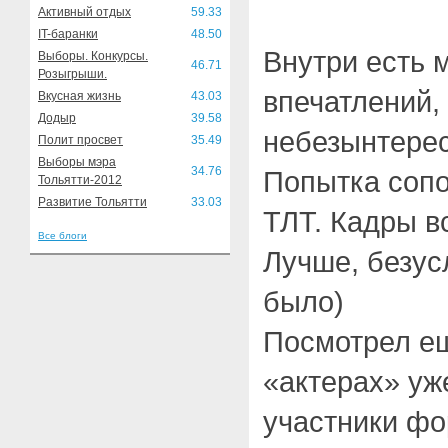
Активный отдых
59.33
IT-баранки
48.50
Внутри есть 
Выборы. Конкурсы.
46.71
Розыгрыши.
впечатлений,
Вкусная жизнь
43.03
Додыр
39.58
небезынтере
Полит просвет
35.49
Выборы мэра
34.76
Попытка сопо
Тольятти-2012
Развитие Тольятти
33.03
ТЛТ. Кадры в
Все блоги
Лучше, безус
было)
Посмотрел ещ
«актерах» уж
участники фо