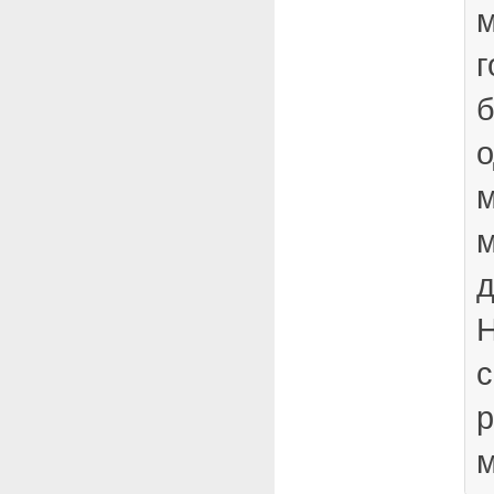
м
г
б
о
м
д
Н
с
р
м