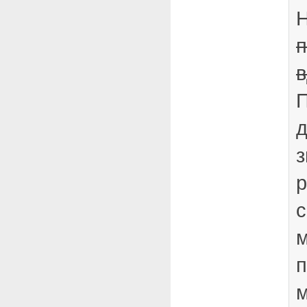
Н
п
в
П
д
з
р
с
м
п
м