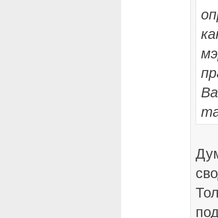
оп
ка
мэ
пр
Ва
та
Дум
сво
Тол
под