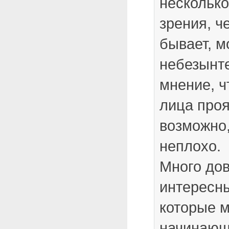
несколько
зрения, ч
бывает, м
небезынте
мнение, 
лица проя
возможно
неплохо.
Много до
интересны
которые м
начинаю