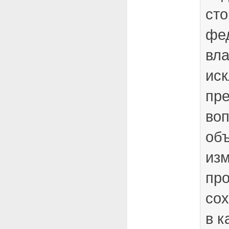
ст
фе
вла
иск
пр
воп
об
из
пр
сох
в к