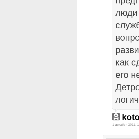
предп
люди 
служ
вопр
разви
как с
его н
Детро
логи
kot
1 декабря 2011, 