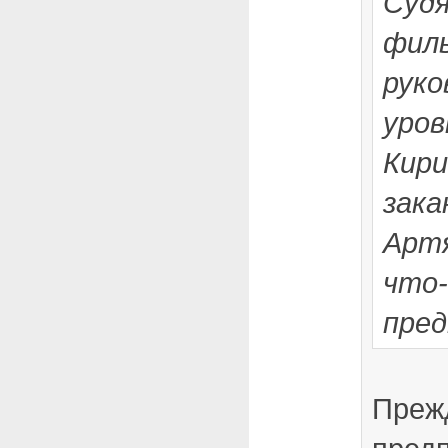
Судя
филь
руко
уров
Кири
зака
Арт
что
пред
Преж