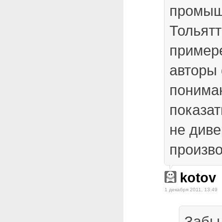
промыш
Тольятт
пример
авторы 
понима
показат
не див
произво
kotov
1 декабря 2011, 13:49
Забыл