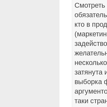
Смотреть 
обязатель
кто в про
(маркетин
задейств
желатель
несколько
затянута 
выборка 
аргумент
таки стра