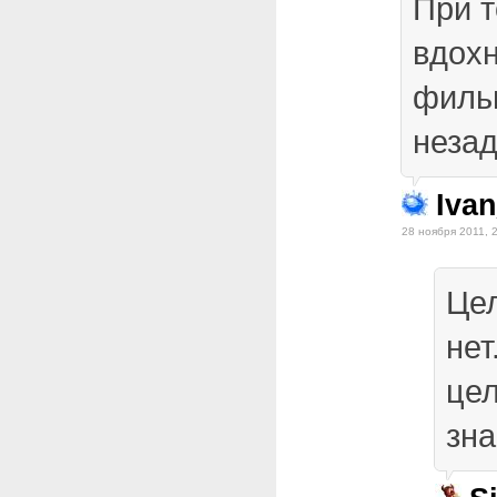
При т
вдох
филь
незад
Iva
28 ноября 2011, 
Цел
нет
цел
зна