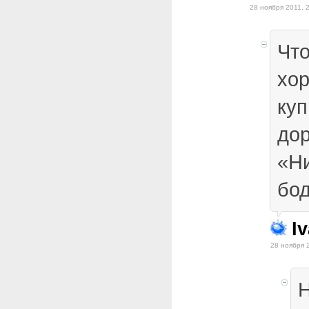
28 ноября 2011, 
Что
хо
куп
дор
«Н
бод
I
28 ноября 
Н