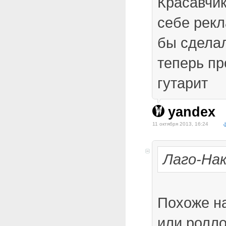
Красавчи
себе рекл
бы сделал
теперь пр
гутарит
yandex
11 октября 2013, 16:24
Лаго-На
Похоже н
или ролло