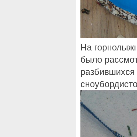
На горнолыж
было рассмот
разбившихся
сноубордист