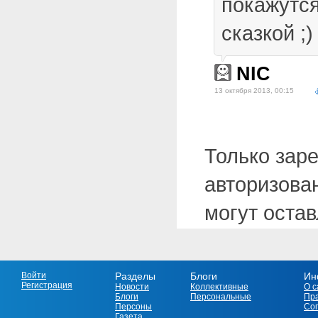
покажутс
сказкой ;)
NIC
13 октября 2013, 00:15
Только зар
авторизова
могут оста
Войти
Разделы
Блоги
Ин
Регистрация
Новости
Коллективные
О с
Блоги
Персональные
Пр
Персоны
Со
Газета