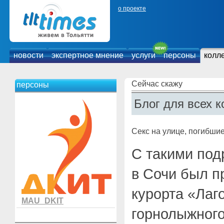
о проекте
новости
экспертное мнение
услуги
персоны
колл
Сейчас скажу
персоны
Блог для всех к
Секс на улице, погибши
С такими по
в Сочи был п
курорта «Лаг
MAU_DKIT
горнолыжного