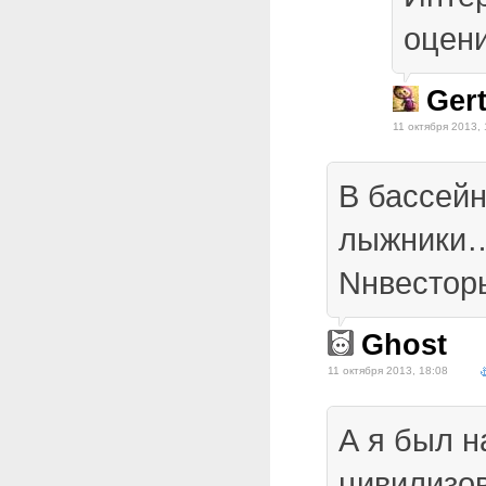
оцен
Ger
11 октября 2013, 
В бассейн
лыжники…
Nнвестор
Ghost
11 октября 2013, 18:08
А я был н
цивилизо