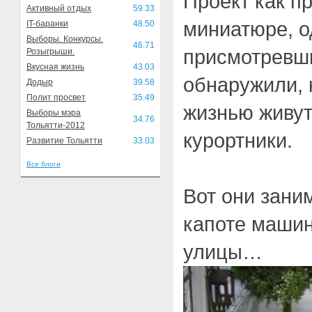
Проект как п
Активный отдых
59.33
миниатюре, о
IT-баранки
48.50
Выборы. Конкурсы.
46.71
присмотревши
Розыгрыши.
Вкусная жизнь
43.03
обнаружили, 
Додыр
39.58
Полит просвет
35.49
жизнью живу
Выборы мэра
34.76
Тольятти-2012
курортники.
Развитие Тольятти
33.03
Все блоги
Вот они зани
капоте маши
улицы…