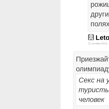
рожи
други
полях
Let
12 октября 2013,
Приезжайт
олимпиаду
Секс на 
туристы
человек