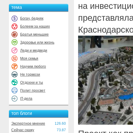
на инвестици
тема
представлял
Богач, бедняк
Болеем за наших
Краснодарско
Братья меньшие
Здоровье или жизнь
Леди и медведи
Моя семья
Научим любого
Не тормози
Отдохни и ты
Полит просвет
IT-дела
топ блоги
Экспертное мнение
126.60
Сейчас скажу
73.87