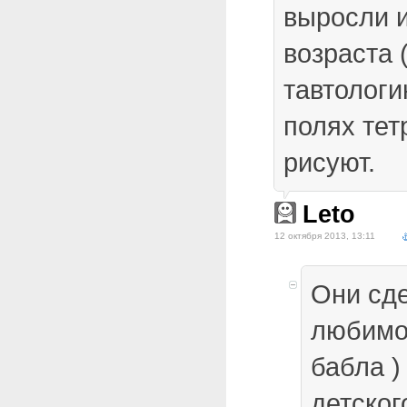
выросли и
возраста 
тавтологи
полях те
рисуют.
Leto
12 октября 2013, 13:11
Они сд
любимо
бабла )
детског