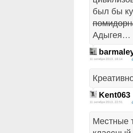
был бы ку
помидорн
Адыгея…
barmale
11 октября 2013, 18:14
Креативно
Kent063
11 октября 2013, 22:51
Местные 
классный 