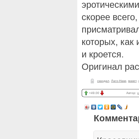
эротическими
скорее всего,
присматривал
которых, как 
и кроется.
Оригинал ра
скандал
,
Лаго-Наки
,
макет
,
+49.00
Автор:
y
Коммента