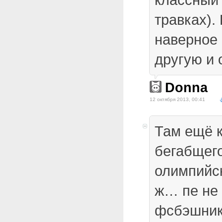
травках).
наверное 
другую и 
Donna
12 октября 2013, 00:41
Там ещё к
бегабщег
олимпийс
ж… пе не 
фсбэшник 