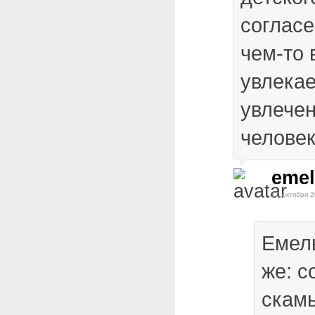
согласе
чем-то 
увлекае
увлече
человек
emel
12 октября 2
Емель
же: с
скам