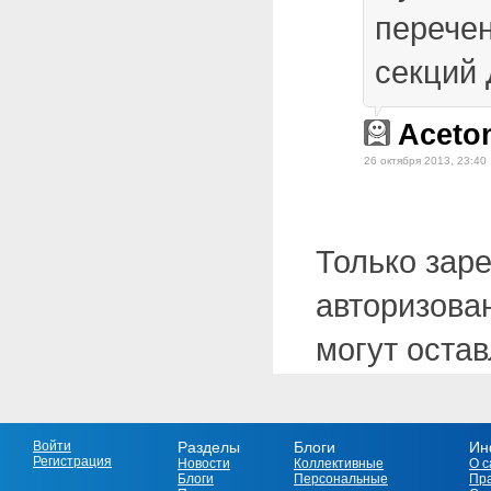
перечен
секций 
Aceto
26 октября 2013, 23:40
Только зар
авторизова
могут оста
Войти
Разделы
Блоги
Ин
Регистрация
Новости
Коллективные
О с
Блоги
Персональные
Пр