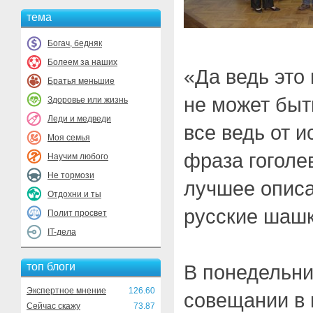
тема
Богач, бедняк
Болеем за наших
«Да ведь это 
Братья меньшие
не может быт
Здоровье или жизнь
Леди и медведи
все ведь от 
Моя семья
фраза гоголе
Научим любого
Не тормози
лучшее описа
Отдохни и ты
русские шашк
Полит просвет
IT-дела
топ блоги
В понедельни
Экспертное мнение
126.60
совещании в 
Сейчас скажу
73.87