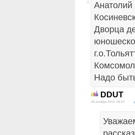
Анатолий
Косиневск
Дворца де
юношеско
г.о.Тольят
Комсомол
Надо быть
DDUT
26 октября 2013, 09:57
Уважае
расска