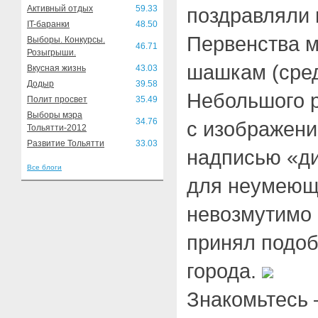
Активный отдых
59.33
поздравляли 
IT-баранки
48.50
Первенства м
Выборы. Конкурсы.
46.71
Розыгрыши.
шашкам (сред
Вкусная жизнь
43.03
Додыр
39.58
Небольшого р
Полит просвет
35.49
Выборы мэра
34.76
с изображени
Тольятти-2012
Развитие Тольятти
33.03
надписью «ди
Все блоги
для неумеющи
невозмутимо 
принял подо
города.
Знакомьтесь