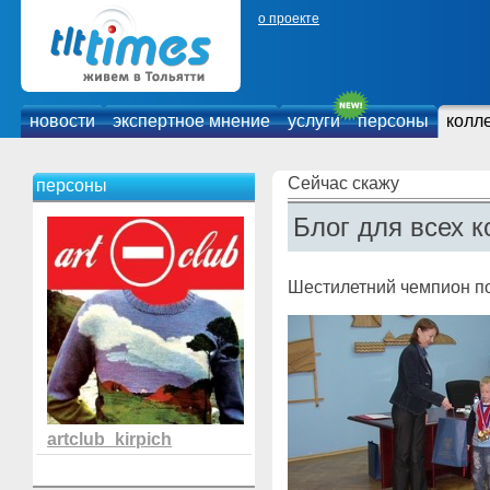
о проекте
новости
экспертное мнение
услуги
персоны
колл
Сейчас скажу
персоны
Блог для всех к
Шестилетний чемпион п
artclub_kirpich