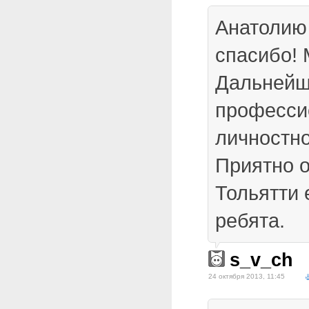
Анатолию
спасибо! 
Дальнейш
професси
личностно
Приятно о
Тольятти 
ребята.
s_v_ch
24 октября 2013, 11:45