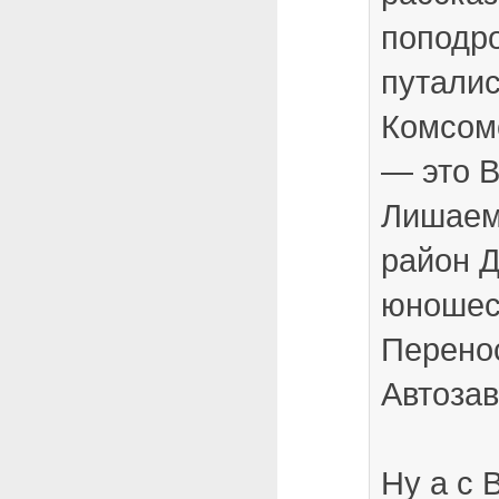
поподро
путалис
Комсом
— это 
Лишаем
район Д
юношеск
Перено
Автозав
Ну а с 