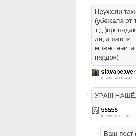
Неужели таки
(убежала от 
т.д.)пропада
ли, а ежели т
можно найти 
пардон)
slavabeaver
8 ноября 2013, 11:23
УРА!!! НАШЁ
55555
8 ноября 2013, 13:52
Ваш пост 