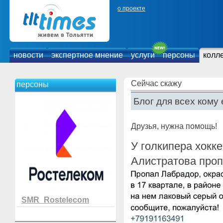
о проекте
новости
экспертное мнение
услуги
персоны
колл
Сейчас скажу
персоны
Блог для всех кому 
Друзья, нужна помощь!
У голкипера хокк
Алистратова проп
SMR_Rostelecom