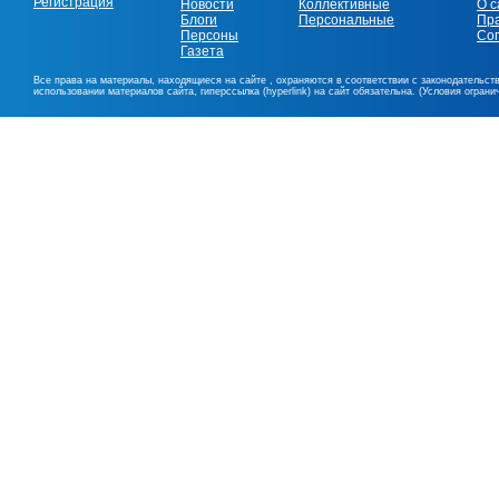
Регистрация
Новости
Коллективные
О с
Блоги
Персональные
Пр
Персоны
Со
Газета
Все права на материалы, находящиеся на сайте , охраняются в соответствии с законодательст
использовании материалов сайта, гиперссылка (hyperlink) на сайт обязательна. (Условия огран