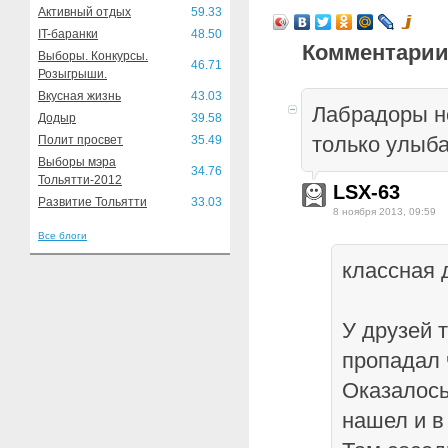
Активный отдых
59.33
IT-баранки
48.50
Комментарии
Выборы. Конкурсы.
46.71
Розыгрыши.
Вкусная жизнь
43.03
Лабрадоры не
Додыр
39.58
только улыба
Полит просвет
35.49
Выборы мэра
34.76
Тольятти-2012
LSX-63
Развитие Тольятти
33.03
8 ноября 2013, 09:59
Все блоги
классная 
У друзей 
пропадал 
Оказалось
нашел и в