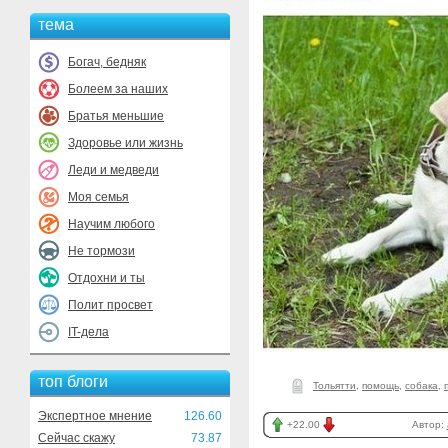
тема
Богач, бедняк
Болеем за наших
Братья меньшие
Здоровье или жизнь
Леди и медведи
Моя семья
Научим любого
Не тормози
Отдохни и ты
Полит просвет
IT-дела
топ блоги
Тольятти
,
помощь
,
собака
,
Экспертное мнение
126.60
+22.00
Автор:
Сейчас скажу
73.87