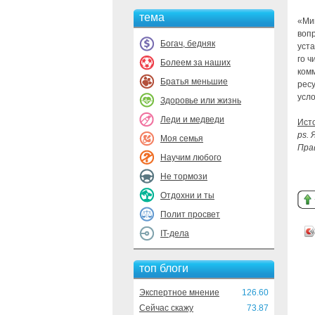
тема
«Ми
воп
Богач, бедняк
уст
го ч
Болеем за наших
комм
Братья меньшие
ресу
усл
Здоровье или жизнь
Леди и медведи
Ист
ps.
Моя семья
Пра
Научим любого
Не тормози
Отдохни и ты
Полит просвет
IT-дела
топ блоги
Экспертное мнение
126.60
Сейчас скажу
73.87