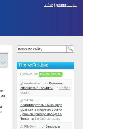
войти
|
регистрация
Прямой эфир
Публикации
Комментарии
moderator
→
Ракетная
опасность в Тольятти!
1
в
Сейчас
ос
скажу
ями.
SABA
→
Благотворительный концерт
ла
музыканта мирового уровня
е
Даниила Крамера пройдёт в
Тольятти
1
в
Сейчас скажу
PINGvin
→
Взломали