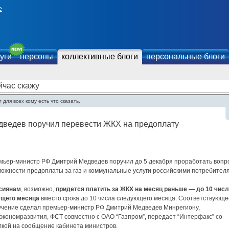
е
уги
персоны
коллективные блоги
персональные блоги
йчас скажу
 для всех кому есть что сказать.
дведев поручил перевести ЖКХ на предоплату
мьер-министр РФ Дмитрий Медведев поручил до 5 декабря проработать вопр
можности предоплаты за газ и коммунальные услуги российскими потребител
сиянам
, возможно,
придется платить за ЖКХ на месяц раньше — до 10 чис
ущего месяца
вместо срока до 10 числа следующего месяца. Соответствующе
учение сделал премьер-министр РФ Дмитрий Медведев Минрегиону,
экономразвития, ФСТ совместно с ОАО “Газпром”, передает “Интерфакс” со
лкой на сообщение кабинета министров.