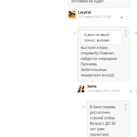
потомков не будет.
LazyCat
14 ноября 2013, 15:40
↑
+
А вот по моей
линии, видимо
быстрее в банк…
спермы!!)) Повезет,
найдется очередная
Пугачева,
любительница
чеширского кота))))
Santa
14 ноября 2013, 15:42
↑
В банк спермы
достаточно
строгий отбор.
Возраст ДО 36
лет (уже
пролетаю),