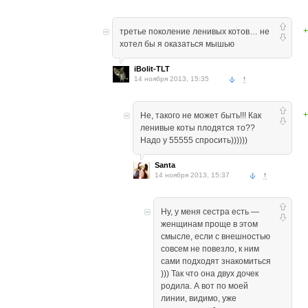
+
третье поколение ленивых котов… не
хотел бы я оказаться мышью
iBolit-TLT
14 ноября 2013, 15:35
↑
+
Не, такого не может быть!!! Как
ленивые коты плодятся то??
Надо у 55555 спросить))))))
Santa
14 ноября 2013, 15:37
↑
Ну, у меня сестра есть —
женщинам проще в этом
смысле, если с внешностью
совсем не повезло, к ним
сами подходят знакомиться
))) Так что она двух дочек
родила. А вот по моей
линии, видимо, уже