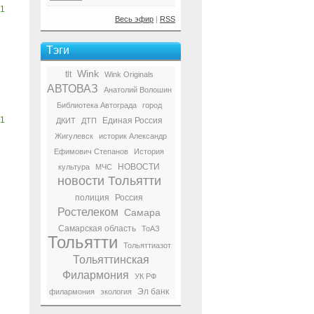
1
Весь эфир
|
RSS
Тэги
Wink
tlt
Wink Originals
АВТОВАЗ
Анатолий Волошин
Библиотека Автограда
город
1
Единая Россия
ДКИТ
ДТП
Жигулевск
историк Александр
Ефимович Степанов
История
НОВОСТИ
культура
МЧС
новости Тольятти
полиция
Россия
Ростелеком
Самара
Самарская область
ТоАЗ
Тольятти
Тольяттиазот
Тольяттинская
Филармония
УК РФ
Эл банк
филармония
экология