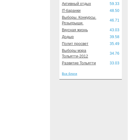
Активный отдых
59.33
IT-баранки
48.50
Выборы. Конкурсы.
46.71
Розыгрыши.
Вкусная жизнь
43.03
Додыр
39.58
Полит просвет
35.49
Выборы мэра
34.76
Тольятти-2012
Развитие Тольятти
33.03
Все блоги