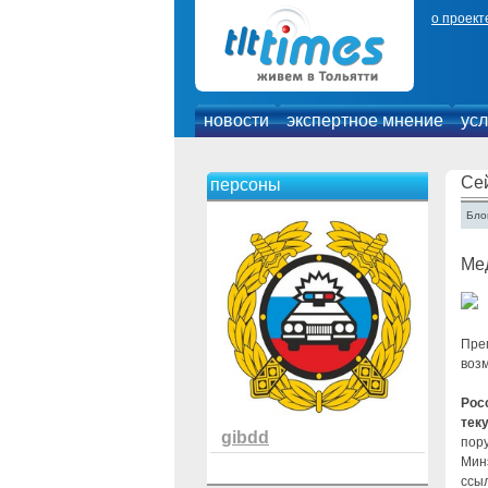
о проект
новости
экспертное мнение
усл
Се
персоны
Блог
Ме
Пре
воз
Рос
тек
gibdd
пор
Мин
ссы