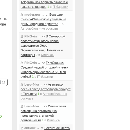
Telegram: как вернуть аккаунт и
наказать злодеев
1
в
IT-баранки
moderator
→
Большие
 10-
гонки УАЗов можно увидеть на
День народного единства
1
в
угие
Автомобиль - не роскошь
PINGvin
→
В Самарской
области открылось новое
адвокатское бюро
"Архангельский, Потёмкин и
партнёры
2
в
Финансы
PINGvin
→
ГК «Солар»:
Средний ущерб от одной утечки
информации составил 5,5 млн
рублей
1
в
IT-баранки
82
Lero-4-ka
→
Автограф-
сессия звёзд автоспорта пройдёт
в Тольятти
1
в
Автомобиль - не
роскошь
Lero-4-ka
→
Финансовая
помощь на организацию
предпринимательской
2
деятельности
1
в
Финансы
antidur
→
Вакантное место