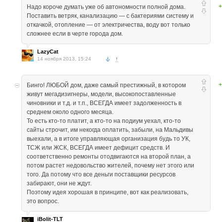
+
Надо короче думать уже об автономности полной дома.
Поставить ветряк, канализацию — с бактериями систему и
откачкой, отопление — от электричества, воду вот только
сложнее если в черте города дом.
LazyCat
14 ноября 2013, 15:24
↑
+
Бинго! ЛЮБОЙ дом, даже самый престижный, в котором
живут мегадизигнеры, модели, высокопоставленные
чиновники и т.д. и т.п., ВСЕГДА имеет задолженность в
среднем около одного месяца.
То есть кто-то платит, а кто-то на подиум уехал, кто-то
сайты строчит, им некогда оплатить, забыли, на Мальдивы
выехали, а в итоге управляющая организация будь то УК,
ТСЖ или ЖСК, ВСЕГДА имеет дефицит средств. И
соответственно ремонты отодвигаются на второй план, а
потом растет недовольство жителей, почему нет этого или
того. Да потому что все деньги поставщики ресурсов
забирают, они не ждут.
Поэтому идея хорошая в принципе, вот как реализовать,
это вопрос.
iBolit-TLT