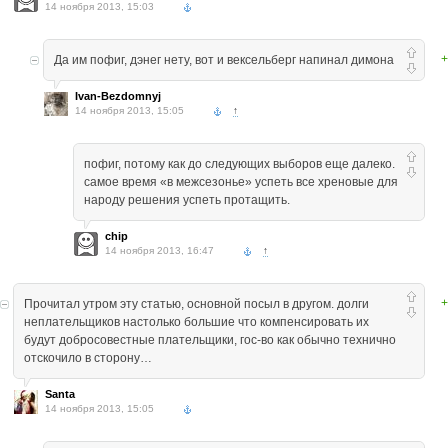
14 ноября 2013, 15:03
+
Да им пофиг, дэнег нету, вот и вексельберг напинал димона
Ivan-Bezdomnyj
14 ноября 2013, 15:05
↑
пофиг, потому как до следующих выборов еще далеко.
самое время «в межсезонье» успеть все хреновые для
народу решения успеть протащить.
chip
14 ноября 2013, 16:47
↑
+
Прочитал утром эту статью, основной посыл в другом. долги
неплательщиков настолько большие что компенсировать их
будут добросовестные плательщики, гос-во как обычно технично
отскочило в сторону…
Santa
14 ноября 2013, 15:05