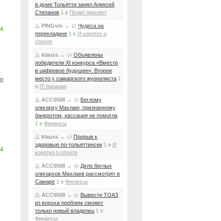
в думе Тольятти занял Алексей
Степанов
1
в
Полит просвет
PINGvin
→
Чудеса на
4
перекладине
1
в
И коротко о
спорте
klauss
→
Объявлены
победители XI конкурса «Вместе
в цифровое будущее». Второе
место у самарского журналиста
1
0
в
IT-баранки
ACC0508
→
Беглому
олигарху Махлаю, признанному
банкротом, кассация не помогла
1
в
Финансы
klauss
→
Прорыв к
здоровью по-тольяттински
1
в
И
4
коротко о спорте
ACC0508
→
Дело беглых
олигархов Махлаев рассмотрят в
Самаре
1
в
Финансы
ACC0508
→
Вывести ТОАЗ
из вороха проблем сможет
только новый владелец
1
в
Финансы