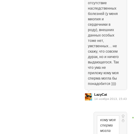
отсутствие
наследственных
болезней (у меня
миопия и
сердечники в
роду), внешних
данных особых
тоже нет,
умственных… не
скажу, что совсем
дурак, но и ничего
выдающегося. Так
что ума не
приложу кому моя
сперма могла бы
понадобится ))))
LazyCat
14 ноября 2013, 15:43
+
кому моя
сперма
могла