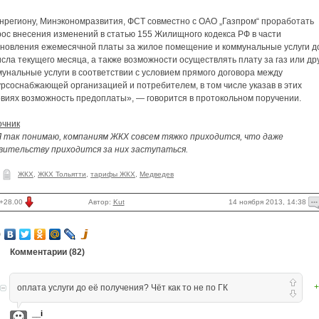
нрегиону, Минэкономразвития, ФСТ совместно с ОАО „Газпром“ проработать
рос внесения изменений в статью 155 Жилищного кодекса РФ в части
ановления ежемесячной платы за жилое помещение и коммунальные услуги до
исла текущего месяца, а также возможности осуществлять плату за газ или др
унальные услуги в соответствии с условием прямого договора между
рсоснабжающей организацией и потребителем, в том числе указав в этих
овиях возможность предоплаты», — говорится в протокольном поручении.
очник
 Я так понимаю, компаниям ЖКХ совсем тяжко приходится, что даже
вительству приходится за них заступаться.
ЖКХ
,
ЖКХ Тольятти
,
тарифы ЖКХ
,
Медведев
14 ноября 2013, 14:38
+28.00
Автор:
Kut
Комментарии (
82
)
+
оплата услуги до её получения? Чёт как то не по ГК
__i