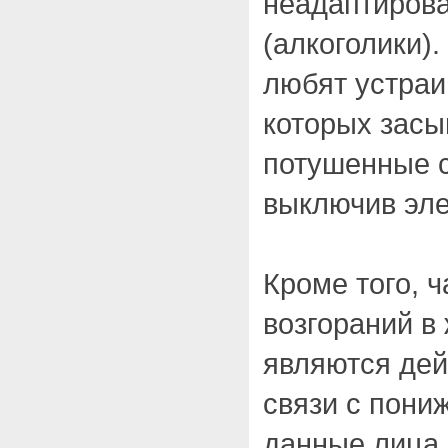
неадаптиров
(алкоголики).
любят устраи
которых засы
потушенные с
выключив эле
Кроме того, 
возгораний в
являются де
связи с пони
данные лица 