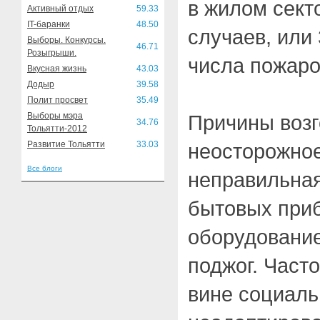
в жилом сект
Активный отдых
59.33
IT-баранки
48.50
случаев, или
Выборы. Конкурсы.
46.71
Розыгрыши.
числа пожаро
Вкусная жизнь
43.03
Додыр
39.58
Полит просвет
35.49
Выборы мэра
Причины возг
34.76
Тольятти-2012
Развитие Тольятти
33.03
неосторожное
Все блоги
неправильная
бытовых приб
оборудование
поджог. Част
вине социаль