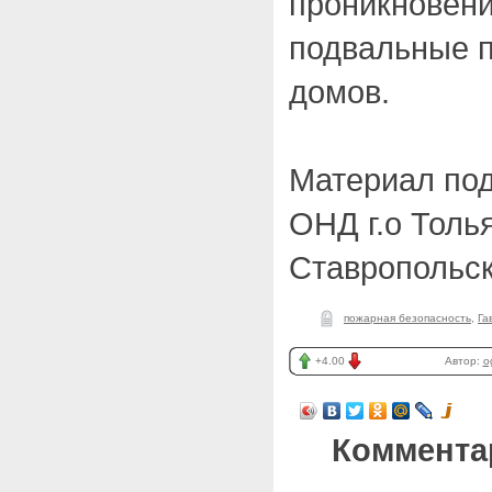
проникновени
подвальные 
домов.
Материал под
ОНД г.о Толья
Ставропольск
пожарная безопасность
,
Га
+4.00
Автор:
o
Коммента