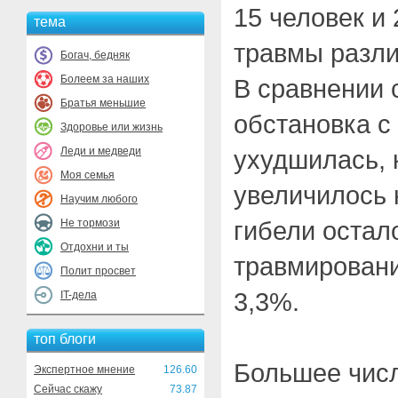
15 человек и
тема
травмы разли
Богач, бедняк
Болеем за наших
В сравнении 
Братья меньшие
обстановка с
Здоровье или жизнь
Леди и медведи
ухудшилась, 
Моя семья
увеличилось 
Научим любого
гибели остал
Не тормози
Отдохни и ты
травмировани
Полит просвет
3,3%.
IT-дела
топ блоги
Большее чис
Экспертное мнение
126.60
Сейчас скажу
73.87