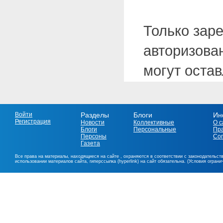
Только зар
авторизова
могут оста
Войти
Разделы
Блоги
Ин
Регистрация
Новости
Коллективные
О с
Блоги
Персональные
Пр
Персоны
Со
Газета
Все права на материалы, находящиеся на сайте , охраняются в соответствии с законодательст
использовании материалов сайта, гиперссылка (hyperlink) на сайт обязательна. (Условия огран