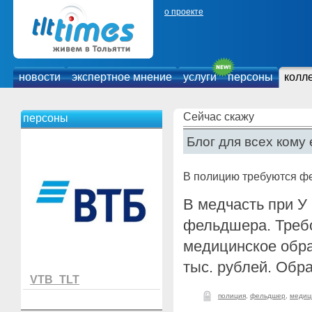
о проекте
новости
экспертное мнение
услуги
персоны
колл
Сейчас скажу
персоны
Блог для всех кому 
В полицию требуются 
В медчасть при У
фельдшера. Треб
медицинское обра
тыс. рублей. Обра
VTB_TLT
полиция
,
фельдшер
,
медиц