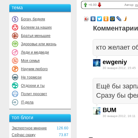
+6.00
Автор:
e
тема
Богач, бедняк
Комментарии
Болеем за наших
Братья меньшие
Здоровье или жизнь
кто желает 
Леди и медведи
Моя семья
ewgeniy
30 января 2012, 15:45
Научим любого
Не тормози
Ещё бы зарп
Отдохни и ты
Сразу бы фе
Полит просвет
IT-дела
BUM
30 января 2012, 16:11
топ блоги
Экспертное мнение
126.60
Сейчас скажу
73.87