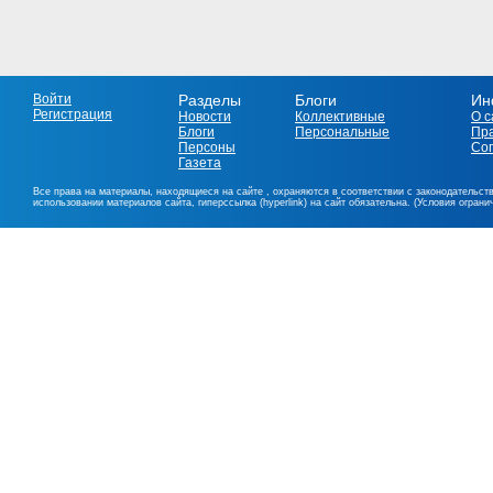
Войти
Разделы
Блоги
Ин
Регистрация
Новости
Коллективные
О с
Блоги
Персональные
Пр
Персоны
Со
Газета
Все права на материалы, находящиеся на сайте , охраняются в соответствии с законодательст
использовании материалов сайта, гиперссылка (hyperlink) на сайт обязательна. (Условия огран