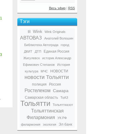
Весь эфир
|
RSS
1
Тэги
Wink
tlt
Wink Originals
АВТОВАЗ
Анатолий Волошин
Библиотека Автограда
город
Единая Россия
ДКИТ
ДТП
3
Жигулевск
историк Александр
Ефимович Степанов
История
НОВОСТИ
культура
МЧС
новости Тольятти
полиция
Россия
Ростелеком
Самара
Самарская область
ТоАЗ
ь
Тольятти
Тольяттиазот
Тольяттинская
Филармония
УК РФ
Эл банк
филармония
экология