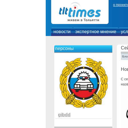
о проект
новости
экспертное мнение
усл
Се
персоны
Блог
Но
С с
назв
gibdd