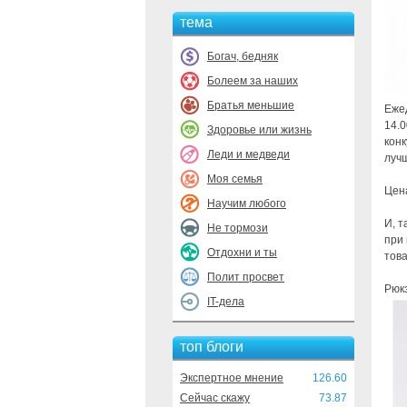
тема
Богач, бедняк
Болеем за наших
Братья меньшие
Ежед
14.0
Здоровье или жизнь
конк
Леди и медведи
луч
Моя семья
Цен
Научим любого
И, т
Не тормози
при 
Отдохни и ты
това
Полит просвет
Рюк
IT-дела
топ блоги
Экспертное мнение
126.60
Сейчас скажу
73.87