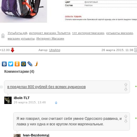
УхтыАхты.рф
,
интернет магазин Тольятти
,
тлт интернетмагазин
,
ухтыахты магазин
,
магазин ухтыахты
,
Интернет Магазин
26 марта 2015, 11:38
+12.00
Автор:
UhtiAhti
Комментарии (
4
)
+
в пределах 800 рублей без всяких аукционов
iBolit-TLT
26 марта 2015, 13:46
+
Я же говорил, они считают себя умнее Одесского раввина, и
лавка у них одна и все кругом лохи маргинальные.
Ivan-Bezdomnyj