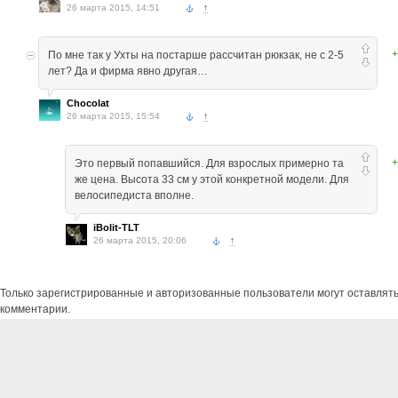
26 марта 2015, 14:51
↑
+
По мне так у Ухты на постарше рассчитан рюкзак, не с 2-5
лет? Да и фирма явно другая…
Chocolat
26 марта 2015, 15:54
↑
+
Это первый попавшийся. Для взрослых примерно та
же цена. Высота 33 см у этой конкретной модели. Для
велосипедиста вполне.
iBolit-TLT
26 марта 2015, 20:06
↑
Только зарегистрированные и авторизованные пользователи могут оставлят
комментарии.