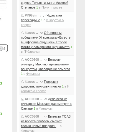
в думе Тольятти занял Алексей
Степанов
1
в
Полит просвет
PINGvin
→
Чудеса на
перекладине
1
в
И коротко о
спорте
klauss
→
Объявлены
победители XI конкурса «Вместе
в цифровое будущее». Второе
место у самарского журналиста
1
4
в
IT-баранки
ACC0508
→
Беглому
олигарху Махлаю, признанному
банкротом, кассация не помогла
1
в
Финансы
klauss
→
Прорыв к
3
здоровью по-тольяттински
1
в
И
коротко о спорте
ACC0508
→
Дело беглых
олигархов Махлаев рассмотрят в
Самаре
1
в
Финансы
3
ACC0508
→
Вывести ТОАЗ
из вороха проблем сможет
только новый владелец
1
в
Финансы