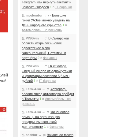
Telegram: как вернуть аккаунт и
наказать злодеев
1
в
IT-баранки
moderator
→
Большие
гонки УАЗов можно увидеть на
День народного единства
1
в
Автомобиль - не роскошь
PINGvin
→
В Самарской
области открылось новое
адвокатское бюро
"Архангельский, Потёмкин и
партнёры
2
в
Финансы
PINGvin
→
ГК «Солар»:
Средний ущерб от одной утечки
ублей
информации составил 5,5 млн
угой
рублей
1
в
IT-баранки
Lero-4-ka
→
Автограф-
сессия звёзд автоспорта пройдёт
в Тольятти
1
в
Автомобиль - не
роскошь
Lero-4-ka
→
Финансовая
помощь на организацию
предпринимательской
деятельности
1
в
Финансы
antidur
→
Вакантное место