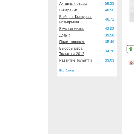
Активный отдых
59.33
IT-баранки
48.50
Выборы. Конкурсы.
46.71
Розыгрыши.
Вкусная жизнь
43.03
Додыр
39.58
Полит просвет
35.49
Выборы мэра
34.76
Тольятти-2012
Развитие Тольятти
33.03
Все блоги