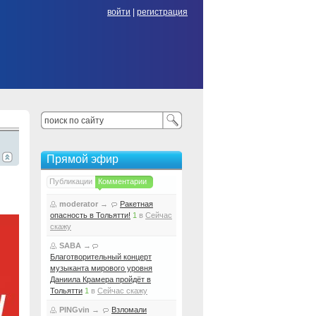
войти
|
регистрация
Прямой эфир
Публикации
Комментарии
moderator
→
Ракетная
опасность в Тольятти!
1
в
Сейчас
скажу
SABA
→
Благотворительный концерт
музыканта мирового уровня
Даниила Крамера пройдёт в
Тольятти
1
в
Сейчас скажу
PINGvin
→
Взломали