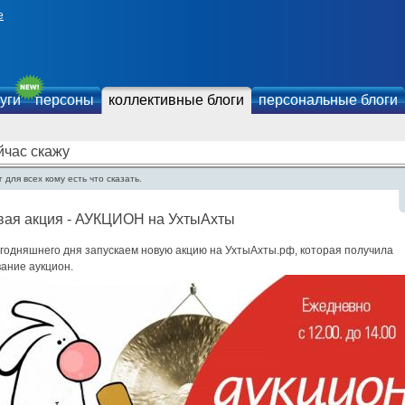
е
уги
персоны
коллективные блоги
персональные блоги
йчас скажу
 для всех кому есть что сказать.
вая акция - АУКЦИОН на УхтыАхты
егодняшнего дня запускаем новую акцию на УхтыАхты.рф, которая получила
ание аукцион.