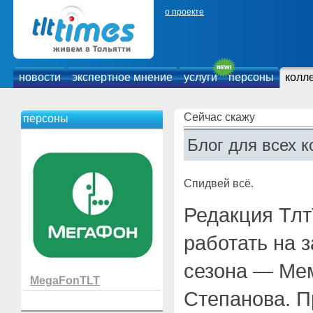
о проекте
новости
экспертное мнение
услуги
персоны
колл
Сейчас скажу
персоны
Блог для всех к
Спидвей всё.
Редакция Тлт
работать на 
сезона — Ме
MegaFonTLT
Степанова. П