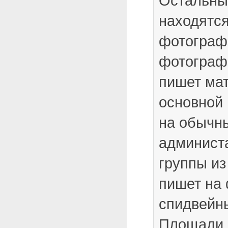
Остальны
находятся
фотогра
фотографи
пишет ма
основной 
на обычны
админист
группы из 
пишет на
спидвейны
Площади 