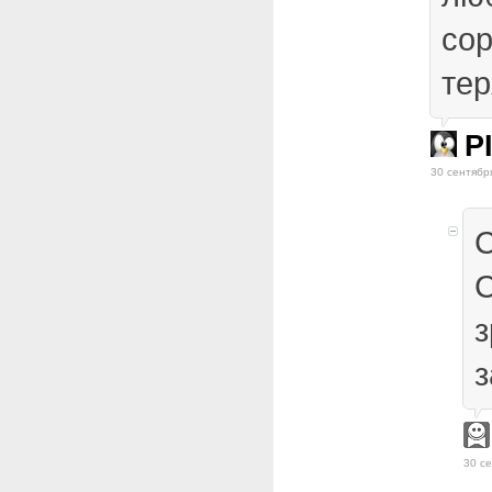
со
тер
P
30 сентябр
С
С
з
з
30 се