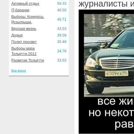
журналисты и
Активный отдых
59.33
IT-баранки
48.50
Выборы. Конкурсы.
46.71
Розыгрыши.
Вкусная жизнь
43.03
Додыр
39.58
Полит просвет
35.49
Выборы мэра
34.76
Тольятти-2012
Развитие Тольятти
33.03
Все блоги