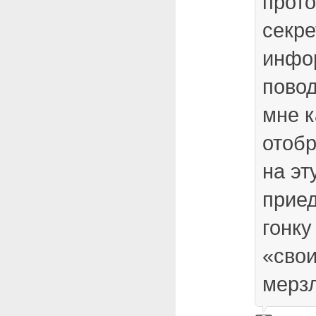
прото
секре
инфо
повод
мне к
отобр
на эт
приед
гонку
«свои
мерзл