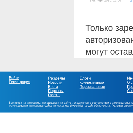
1 октября 2015, 12:56
Только зар
авторизова
могут оста
Войти
Разделы
Блоги
Ин
Регистрация
Новости
Коллективные
О с
Блоги
Персональные
Пр
Персоны
Со
Газета
Все права на материалы, находящиеся на сайте , охраняются в соответствии с законодательст
использовании материалов сайта, гиперссылка (hyperlink) на сайт обязательна. (Условия огран