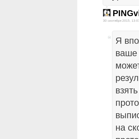
PINGv
30 сентября 2015, 13:0
Я вп
ваше 
може
резул
взять
прото
выпис
на ск