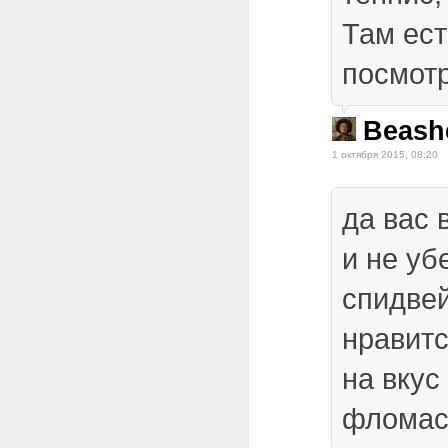
Там ест
посмот
Beash
1 октября 2015, 08:20
да вас 
и не уб
спидвей
нравитс
на вкус
фломас