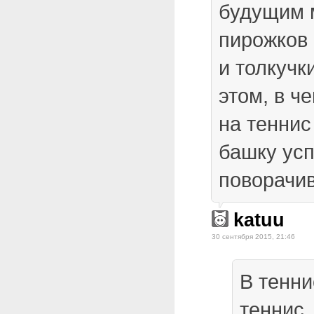
будущим 
пирожков 
и толкучк
этом, в ч
на теннис
башку ус
поворачив
katuu
30 сентября 2015, 21:46
В тенни
теннис,