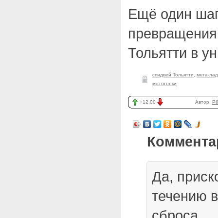
Ещё один шаг
превращения 
Тольятти в у
спидвей Тольятти
,
мега-ла
мотогонки
+12.00
Автор:
PI
Коммента
Да, приск
течению в
сброса…