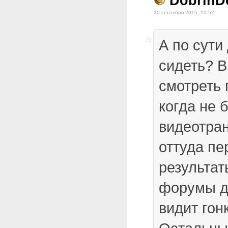
DobrihD
30 сентября 2015, 10:52
А по сути
сидеть? В
смотреть 
когда не 
видеотран
оттуда пе
результат
форумы дл
видит гон