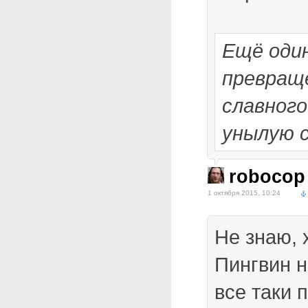
Ещё один
превращ
славног
унылую 
robocop
1 октября 2015, 10:24
Не знаю, 
Пингвин н
все таки 