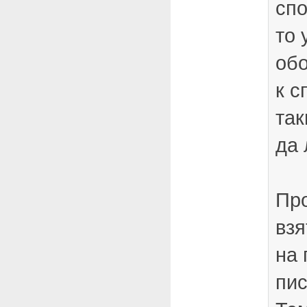
спо
то 
обо
к с
так
да 
Пр
взя
на 
пис