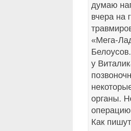
думаю нап
вчера на 
травмиро
«Мега-Ла
Белоусов
у Виталик
позвоночн
некоторы
органы. Н
операцию 
Как пишу