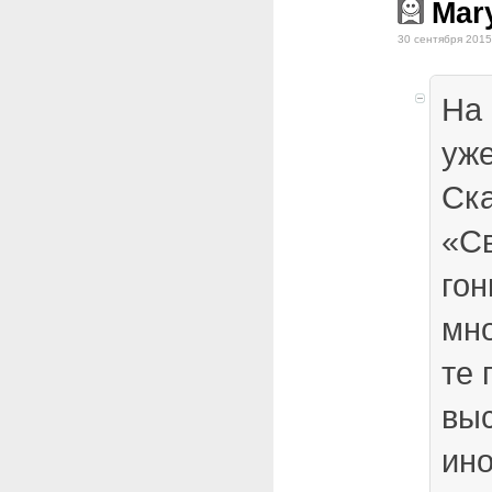
Mar
30 сентября 2015
На 
уже
Ска
«С
гон
мно
те 
вы
ин