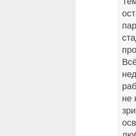
Тем
ост
па
ста
про
Вс
не
раб
не 
зри
ос
лю