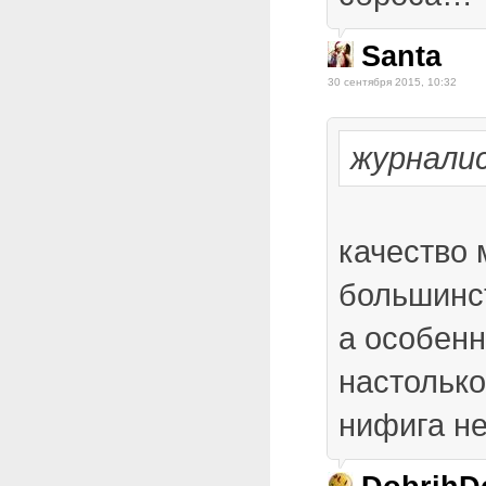
Santa
30 сентября 2015, 10:32
журнали
качество 
большинс
а особенн
настолько
нифига не