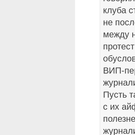
клуба с
не посл
между 
протес
обусло
ВИП-пе
журнал
Пусть 
с их ай
полезне
журнал