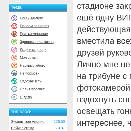
стадионе зак
тема
ещё одну ВИ
Богач, бедняк
Болеем за наших
действующая,
Братья меньшие
вместила все
Здоровье или жизнь
Леди и медведи
друзей руков
Моя семья
Лично мне не
Научим любого
на трибуне с
Не тормози
Отдохни и ты
фотокамерой
Полит просвет
вздохнуть сп
IT-дела
освещать гон
топ блоги
интереснее, 
Экспертное мнение
126.60
Сейчас скажу
73.87