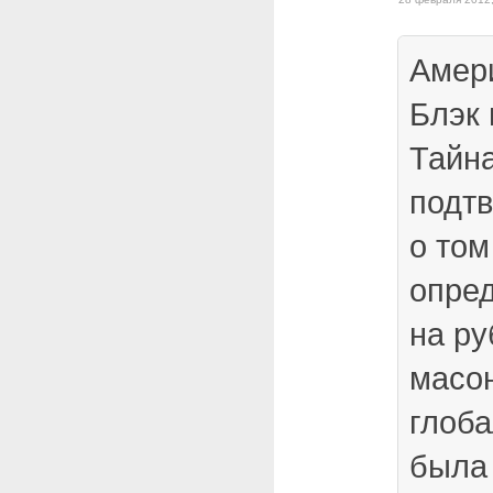
Амер
Блэк 
Тайна
подт
о том
опре
на ру
масо
глоб
была