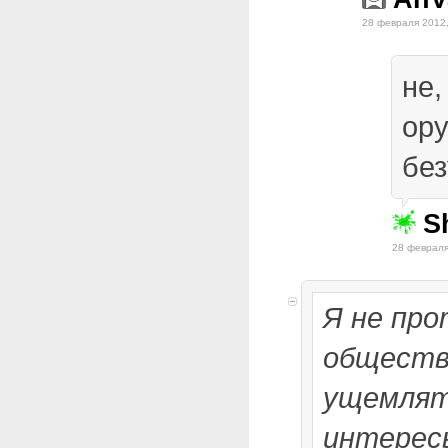
28 февраля 2012,
не,
ору
без
S
28 февраля
Я не пр
обществ,
ущемлят
интерес