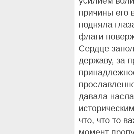
усилием воли
причины его 
подняла глаз
флаги повер
Сердце запол
державу, за п
принадлежнос
прославленно
давала насла
исторически
что, что то в
момент пропу