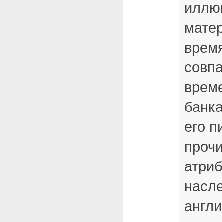
иллю
мате
время
совпа
врем
банка
его п
проч
атриб
насл
англи