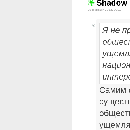
Shadow
28 февраля 2012, 20:13
Я не 
общест
ущемл
нацио
интер
Самим 
сущест
обществ
ущемл