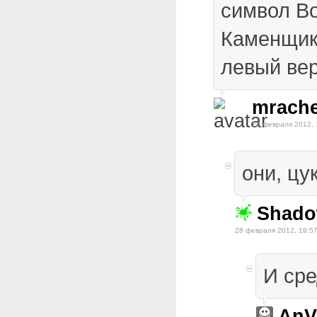
символ В
Каменщик
левый вер
mrache
28 февраля 2012, 
они, цу
Shad
28 февраля 2012, 19:5
И сре
AnV