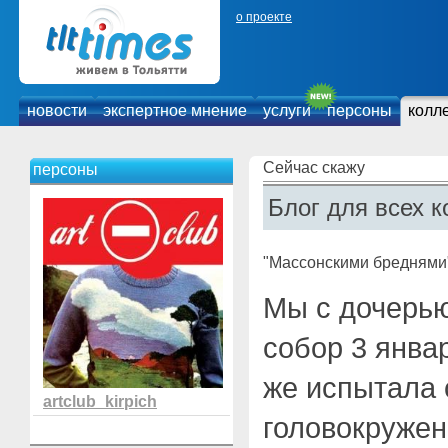
о проекте
новости
экспертное мнение
услуги
персоны
колл
Сейчас скажу
персоны
Блог для всех к
"Массонскими бреднями"
Мы с дочерью
собор 3 январ
же испытала 
artclub_kirpich
головокружен