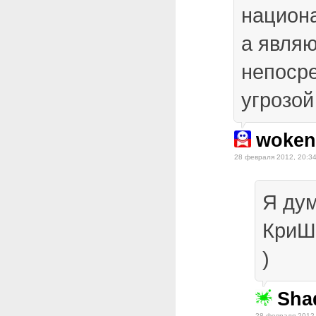
национ
а явля
непоср
угрозой
woken
28 февраля 2012, 20:3
Я дум
КриШ
)
Sha
28 февраля 2012,