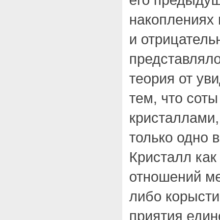
накоплениях 
и отрицательн
представлял
теория от ув
тем, что сот
кристаллами,
только одно 
Кристалл как
отношений ме
либо корысти
приятия един