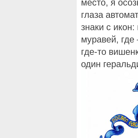
место, я осо
глаза автома
знаки с икон:
муравей, где 
где-то више
один геральд