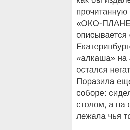
прочитанную 
«ОКО-ПЛАНЕТ
описывается 
Екатеринбурге
«алкаша» на
остался нега
Поразила еще
соборе: сиде
столом, а на 
лежала чья т