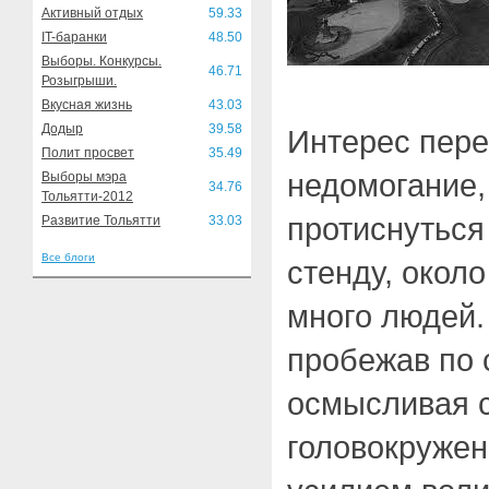
Активный отдых
59.33
IT-баранки
48.50
Выборы. Конкурсы.
46.71
Розыгрыши.
Вкусная жизнь
43.03
Додыр
39.58
Интерес пер
Полит просвет
35.49
недомогание,
Выборы мэра
34.76
Тольятти-2012
протиснутьс
Развитие Тольятти
33.03
Все блоги
стенду, около
много людей.
пробежав по 
осмысливая 
головокружен