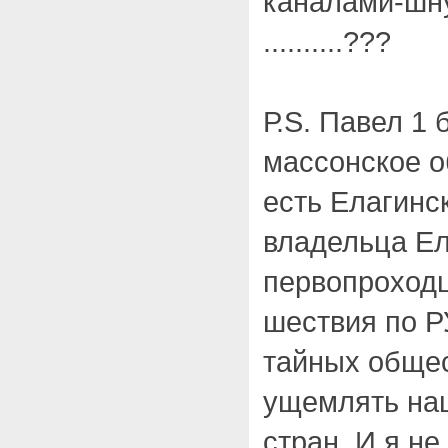
каналами-шну
..........???
Р.S. Павел 1
массонское о
есть Елагинск
владельца Е
первопроход
шествия по Р
тайных общес
ущемлять на
стран. И я н