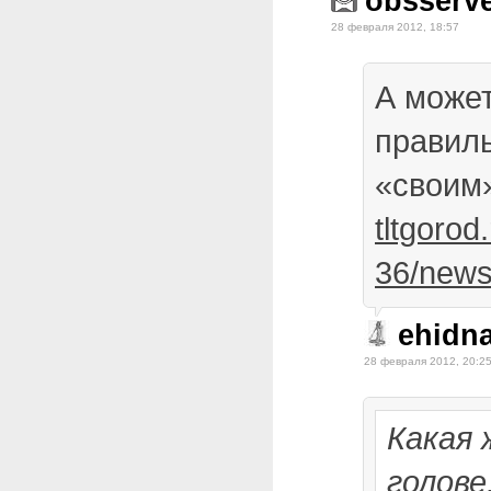
obsserv
28 февраля 2012, 18:57
А может
правиль
«своим»
tltgorod
36/news
ehidn
28 февраля 2012, 20:2
Какая 
голове