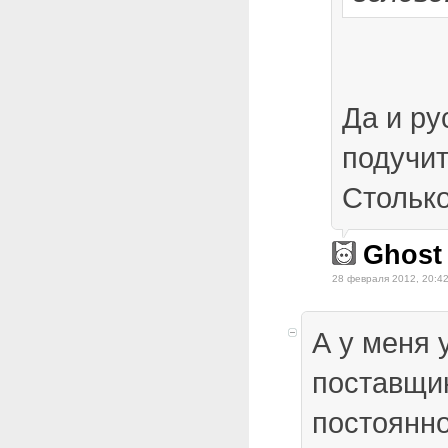
Да и ру
подучи
Столько
Ghost
28 февраля 2012, 20:4
А у меня 
поставщик
постоянн