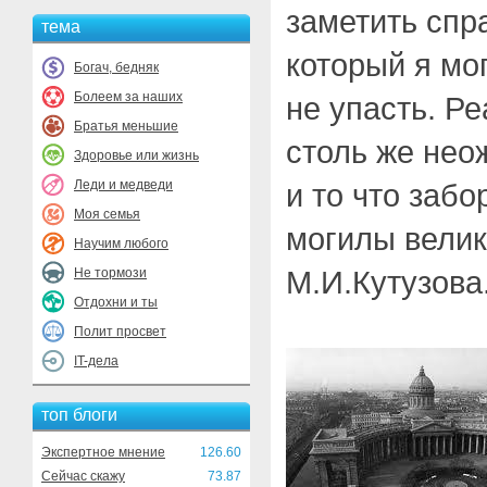
заметить спра
тема
который я мо
Богач, бедняк
Болеем за наших
не упасть. Р
Братья меньшие
столь же нео
Здоровье или жизнь
Леди и медведи
и то что забо
Моя семья
могилы велик
Научим любого
М.И.Кутузова
Не тормози
Отдохни и ты
Полит просвет
IT-дела
топ блоги
Экспертное мнение
126.60
Сейчас скажу
73.87