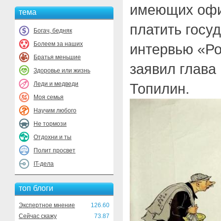
имеющих офи
тема
платить госуд
Богач, бедняк
Болеем за наших
интервью «Ро
Братья меньшие
заявил глава
Здоровье или жизнь
Леди и медведи
Топилин.
Моя семья
Научим любого
Не тормози
Отдохни и ты
Полит просвет
IT-дела
топ блоги
Экспертное мнение
126.60
Сейчас скажу
73.87