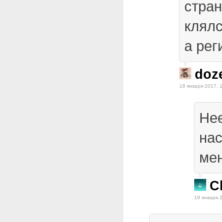
стран
клялс
а рег
doz
18 января 2017, 
Нее
нас
мен
C
19 января 