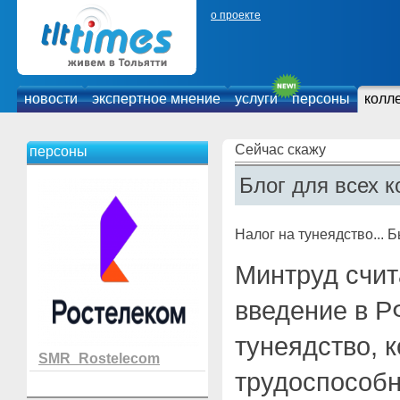
о проекте
новости
экспертное мнение
услуги
персоны
колл
Сейчас скажу
персоны
Блог для всех к
Налог на тунеядство... Б
Минтруд счи
введение в Р
тунеядство, 
SMR_Rostelecom
трудоспособн