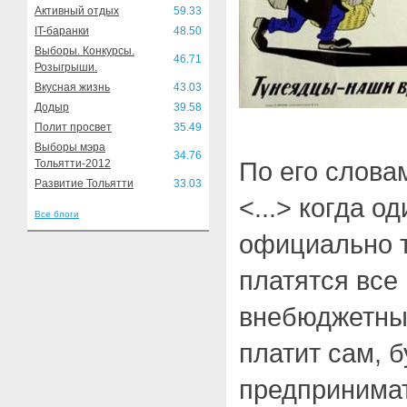
Активный отдых
59.33
IT-баранки
48.50
Выборы. Конкурсы.
46.71
Розыгрыши.
Вкусная жизнь
43.03
Додыр
39.58
Полит просвет
35.49
Выборы мэра
34.76
По его слова
Тольятти-2012
Развитие Тольятти
33.03
<...> когда о
Все блоги
официально т
платятся все
внебюджетны
платит сам, 
предпринимат