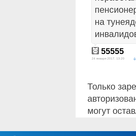
пенсионер
на тунеяд
инвалидо
55555
24 января 2017, 13:20
Только зар
авторизова
могут оста