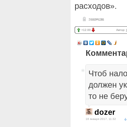
расходов».
тунеядство
+12.00
Автор:
Коммента
Чтоб нало
должен ук
то не беру
dozer
18 января 2017, 11:32