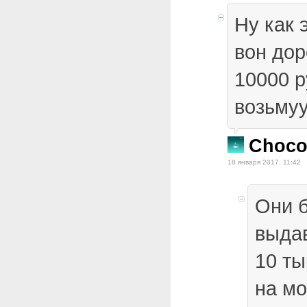
Ну как 
вон дор
10000 
возьмуу
Choco
18 января 2017, 11:42
Они 
выдав
10 ты
на мо