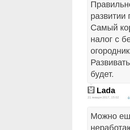
Правильно
развитии 
Самый кор
налог с б
огороднико
Развивать
будет.
Lada
21 января 2017, 15:02
Можно ещ
неработа