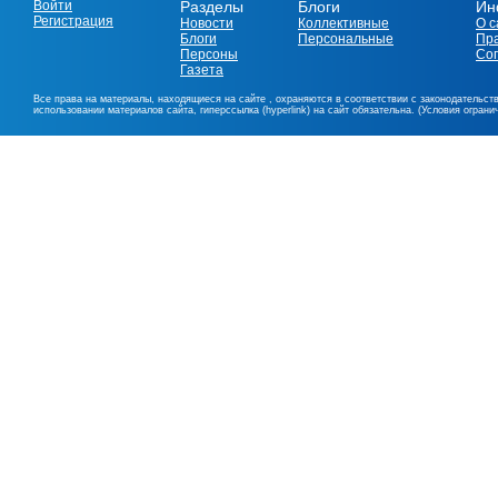
Войти
Разделы
Блоги
Ин
Регистрация
Новости
Коллективные
О с
Блоги
Персональные
Пр
Персоны
Со
Газета
Все права на материалы, находящиеся на сайте , охраняются в соответствии с законодательст
использовании материалов сайта, гиперссылка (hyperlink) на сайт обязательна. (Условия огран